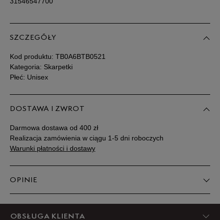
31546547700
SZCZEGÓŁY
Kod produktu:
TB0A6BTB0521
Kategoria: Skarpetki
Płeć: Unisex
DOSTAWA I ZWROT
Darmowa dostawa od 400 zł
Realizacja zamówienia w ciągu 1-5 dni roboczych
Warunki płatności i dostawy
OPINIE
5
OBSŁUGA KLIENTA
100%