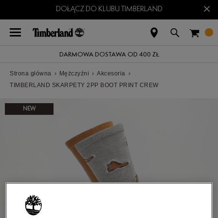
×
DOŁĄCZ DO KLUBU TIMBERLAND
DARMOWA DOSTAWA OD 400 ZŁ
Strona główna
›
Mężczyźni
›
Akcesoria
›
TIMBERLAND SKARPETY 2PP BOOT PRINT CREW
NEW