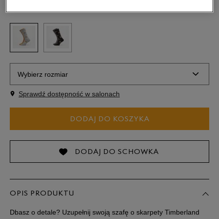
Kolor:
Multicolor
Wybierz rozmiar
Sprawdź dostępność w salonach
Rozmiary EU
Rozmiary US
DODAJ DO KOSZYKA
38-42
Powiadom o dostępności
42-46
DODAJ DO SCHOWKA
OPIS PRODUKTU
Dbasz o detale? Uzupełnij swoją szafę o skarpety Timberland