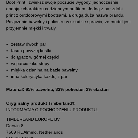
Boot Print i zwiększ swoje poczucie wygody, jednocześnie
dodając charakteru codziennym outfitom. Jedną z par zdobi
print z outdoorowymi bootsami, a drugą duża nazwa brandu.
Połączenie bawełny i poliestru w składzie sprawia, że model jest
przyjemnie miękki i trwały.
zestaw dwóch par
fason powyżej kostki
ściągacz w górnej części
wsparcie łuku stopy
miękka dzianina na bazie bawełny
inna kolorystyka każdej z par
Materiał: 65% bawełna, 33% poliester, 2% elastan
Oryginalny produkt Timberland®
INFORMACJA O POCHODZENIU PRODUKTU:
TIMBERLAND EUROPE BV
Darwin 8
7609 RL Almelo, Netherlands