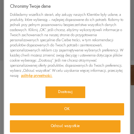
Chronimy Twoje dane
Dokładamy wszelkich starań, aby zakupy naszych Klientów były udane, a
produkty, które wybierają – najlepiej dopasowane do ich potrzeb. Robimy to
jednak przy pełnym poszanowaniu bezpieczeństwa wszystkich danych
osobowych. Kliknij „OK”, jeśli chcesz, abyśmy wykorzystywali informacje o
Twoich zachowaniach na naszej stronie do przygotowania
personalizowanych specjalnie dla Ciebie treści, w tym rekomendacji
produktów dopasowanych do Twoich potrzeb i zainteresowań,
spersonalizowanych reklam czy zapamiętywanie wybranych preferencji. W
każdej chwili możesz zmienić swoją decyzję i ustawienia dotyczące plików
cookie wybierając „Dostosuj”. Jeśli nie chcesz otrzymywać
spersonalizowanej oferty produktów, dopasowanych do Twoich preferencji,
wybierz „Odrzuć wszystkie”. W celu uzyskania więcej informacji, przeczytaj
naszą
politykę prywatności.
Dostosuj
TIMBERLAND SKARPETY 2PP BOOT PRINT
CREW
5.0
OK
(
1
)
139,99
zł
Odrzuć wszystkie