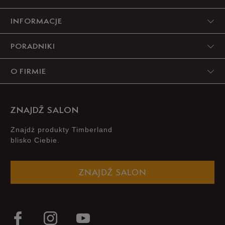
INFORMACJE
4
0%
PORADNIKI
3
0%
O FIRMIE
2
0%
1
0%
ZNAJDŹ SALON
Znajdż produkty Timberland
blisko Ciebie.
Jak zbieramy opinie?
ZNAJDŹ SALON
Opinie klientów
Wyczyść
Szukaj