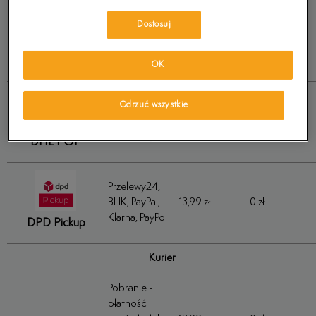
Przelewy24,
Dostosuj
BLIK, PayPal,
13,99 zł
0 zł
Orlen
Klarna, PayPo
Paczka
OK
Przelewy24,
Odrzuć wszystkie
BLIK, PayPal,
13,99 zł
0 zł
Klarna, PayPo
DHL POP
Przelewy24,
BLIK, PayPal,
13,99 zł
0 zł
Klarna, PayPo
DPD Pickup
Kurier
Pobranie -
płatność