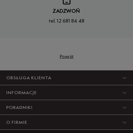
(tel.: 12 681 84 48, e-mail: kontakt@e-timberland.pl).
Można bezpośrednio skontaktować się z nami również za
ZADZWOŃ
pomocą kanału Facebook lub porozmawiać z
wirtualnym
tel. 12 681 84 48
asystentem 24/7
.
Powrót
OBSŁUGA KLIENTA
INFORMACJE
PORADNIKI
O FIRMIE