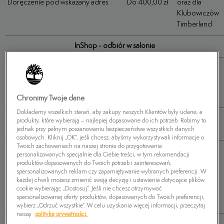
Doręczenie pod wskazany adres
Do 400,00 zł
oraz dla
Klubowiczów
Timberland
InShop - odbiór w salonie
Przelewy24,
BLIK, PayPal,
0 zł
0 zł
Klarna, PayPo
Salon Stacjonarny
Chronimy Twoje dane
Dokładamy wszelkich starań, aby zakupy naszych Klientów były udane, a
Doręczenie do wybranego punktu InPost Paczkomat® 24/7, Orlen
produkty, które wybierają – najlepiej dopasowane do ich potrzeb. Robimy to
Paczka, DHL POP lub DPD Pickup
jednak przy pełnym poszanowaniu bezpieczeństwa wszystkich danych
osobowych. Kliknij „OK”, jeśli chcesz, abyśmy wykorzystywali informacje o
Twoich zachowaniach na naszej stronie do przygotowania
personalizowanych specjalnie dla Ciebie treści, w tym rekomendacji
produktów dopasowanych do Twoich potrzeb i zainteresowań,
Przelewy24,
spersonalizowanych reklam czy zapamiętywanie wybranych preferencji. W
InPost
BLIK, PayPal,
13,99 zł
0 zł
każdej chwili możesz zmienić swoją decyzję i ustawienia dotyczące plików
Paczkomat®
Klarna, PayPo
cookie wybierając „Dostosuj”. Jeśli nie chcesz otrzymywać
24/7
spersonalizowanej oferty produktów, dopasowanych do Twoich preferencji,
wybierz „Odrzuć wszystkie”. W celu uzyskania więcej informacji, przeczytaj
naszą
politykę prywatności.