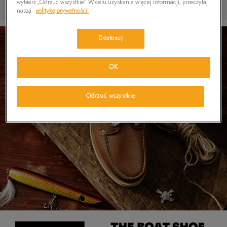
wybierz „Odrzuć wszystkie”. W celu uzyskania więcej informacji, przeczytaj
naszą
politykę prywatności.
Dostosuj
OK
Odrzuć wszystkie