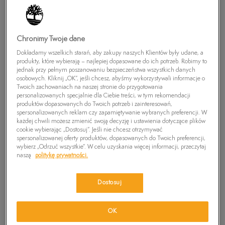
▾
REKOMENDOWANE
Chronimy Twoje dane
Dokładamy wszelkich starań, aby zakupy naszych Klientów były udane, a
produkty, które wybierają – najlepiej dopasowane do ich potrzeb. Robimy to
jednak przy pełnym poszanowaniu bezpieczeństwa wszystkich danych
osobowych. Kliknij „OK”, jeśli chcesz, abyśmy wykorzystywali informacje o
Twoich zachowaniach na naszej stronie do przygotowania
personalizowanych specjalnie dla Ciebie treści, w tym rekomendacji
produktów dopasowanych do Twoich potrzeb i zainteresowań,
spersonalizowanych reklam czy zapamiętywanie wybranych preferencji. W
każdej chwili możesz zmienić swoją decyzję i ustawienia dotyczące plików
cookie wybierając „Dostosuj”. Jeśli nie chcesz otrzymywać
spersonalizowanej oferty produktów, dopasowanych do Twoich preferencji,
wybierz „Odrzuć wszystkie”. W celu uzyskania więcej informacji, przeczytaj
naszą
politykę prywatności.
TIMBERLAND LAUREL
TIMBERLAND LAUREL
Dostosuj
COURT LOW LACE UP
COURT LOW LACE UP
279,99 zł
549,99 zł
279,99 zł
549,99 zł
SNEAKER
SNEAKER
349,99 zł
-
najniższa cena
349,99 zł
-
najniższa cena
OK