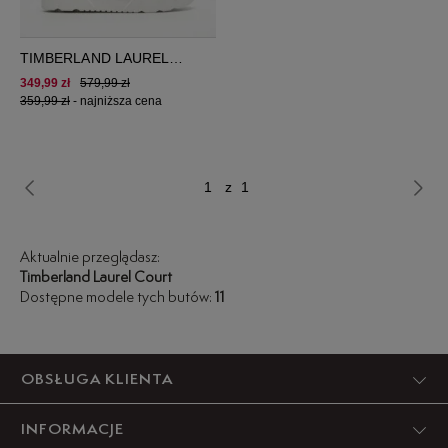
TIMBERLAND LAUREL
COURT
349,99 zł
579,99 zł
359,99 zł
-
najniższa cena
z 1
Aktualnie przeglądasz:
Timberland Laurel Court
Dostępne modele tych butów:
11
OBSŁUGA KLIENTA
INFORMACJE