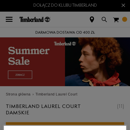
×
DOŁĄCZ DO KLUBU TIMBERLAND
DARMOWA DOSTAWA OD 400 ZŁ
Strona główna
›
Timberland Laurel Court
TIMBERLAND LAUREL COURT
(
11
)
DAMSKIE
ROZWIŃ FILTRY