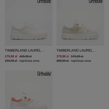
TIMBERLAND LAUREL
TIMBERLAND LAUREL
COURT
COURT
279,99 zł
439,99 zł
379,99 zł
579,99 zł
299,99 zł
-
najniższa cena
399,99 zł
-
najniższa cena