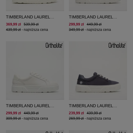
TIMBERLAND LAUREL
TIMBERLAND LAUREL
COURT LOW LACE UP
COURT
369,99 zł
539,99 zł
299,99 zł
449,99 zł
SNEAKER
439,99 zł
-
najniższa cena
349,99 zł
-
najniższa cena
TIMBERLAND LAUREL
TIMBERLAND LAUREL
COURT
COURT
299,99 zł
449,99 zł
239,99 zł
439,99 zł
309,99 zł
-
najniższa cena
269,99 zł
-
najniższa cena