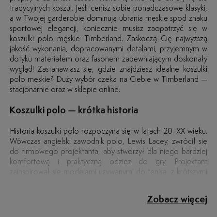
tradycyjnych koszul. Jeśli cenisz sobie ponadczasowe klasyki,
a w Twojej garderobie dominują ubrania męskie spod znaku
sportowej elegancji, koniecznie musisz zaopatrzyć się w
koszulki polo męskie Timberland. Zaskoczą Cię najwyższą
jakość wykonania, dopracowanymi detalami, przyjemnym w
dotyku materiałem oraz fasonem zapewniającym doskonały
wygląd! Zastanawiasz się, gdzie znajdziesz idealne koszulki
polo męskie? Duży wybór czeka na Ciebie w Timberland —
stacjonarnie oraz w sklepie online.
Koszulki polo — krótka historia
Historia koszulki polo rozpoczyna się w latach 20. XX wieku.
Wówczas angielski zawodnik polo, Lewis Lacey, zwrócił się
do firmowego projektanta, aby stworzył dla niego bardziej
komfortową i praktyczną odzież do gry. Projektant
zainspirował się modelami używanymi do tenisa, z krótszymi
rękawami i kołnierzykiem zapinanym na guziki. Nowy design
Koszulki polo męskie – wszechstronność
Prosta, ale elegancka koszulka polo męska z kołnierzykiem
Postaw na koszulkę polo męską
Koszulka polo męska jest wszechstronnym elementem
Koszulki polo męskie – ponadczasowa klasyka
Polo męskie to trend, który od wielu dekad ma się świetnie. I
Oczywiście koszulka polo to świetna baza do udanej
koszulki okazał się bardzo dobrym rozwiązaniem podczas
to ponadczasowy wzór, który musi znaleźć się w każdej
garderoby, który można wykorzystać w różnych stylizacjach.
nic dziwnego – ten popularny typ koszulek stanowi
stylizacji, ale nie zapomnij o innych elementach garderoby,
stylizacyjna na wiele okazji
Zobacz więcej
gry w polo, zapewniając jednocześnie wygodę i swobodę
męskiej szafie. Bez względu na to, czy preferujesz modele z
Przede wszystkim doskonale sprawdza się w casualowych,
wyjątkowe połączenie doskonałego stylu oraz wygody.
bez których nie może obejść się elegancki mężczyzna:
ruchów. Koszulka polo szybko zyskała uznanie nie tylko w
krótkim czy z długim rękawem, możesz mieć pewność, że
sportowych stylizacjach. Możesz zestawić ją z jeansami lub
Możesz zakładać go do spodni chino i zestawiać z
koszuli, spodniach oraz wysokiej jakości skórzanych butach.