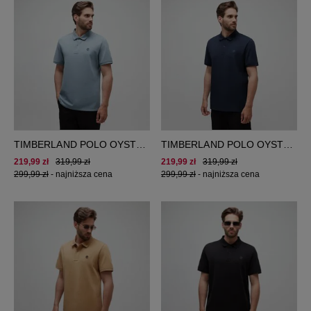
TIMBERLAND POLO OYSTER
TIMBERLAND POLO OYSTER
RIVER TFO SS POLO (REG)
RIVER TFO SS POLO (REG)
219,99 zł
319,99 zł
219,99 zł
319,99 zł
299,99 zł
-
najniższa cena
299,99 zł
-
najniższa cena