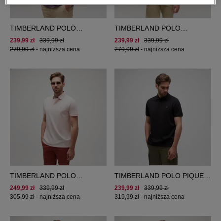
TIMBERLAND POLO
TIMBERLAND POLO
MILLERS RIVER PIQUE
MILLERS RIVER PIQUE
239,99 zł
339,99 zł
239,99 zł
339,99 zł
POLO
POLO
279,99 zł
-
najniższa cena
279,99 zł
-
najniższa cena
TIMBERLAND POLO
TIMBERLAND POLO PIQUE
BABOOSIC BROOK OXFORD
SHORT SLEEVE POLO
249,99 zł
339,99 zł
239,99 zł
339,99 zł
POLO
305,99 zł
-
najniższa cena
319,99 zł
-
najniższa cena