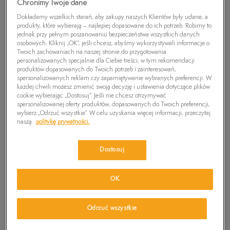
Chronimy Twoje dane
Dokładamy wszelkich starań, aby zakupy naszych Klientów były udane, a
produkty, które wybierają – najlepiej dopasowane do ich potrzeb. Robimy to
jednak przy pełnym poszanowaniu bezpieczeństwa wszystkich danych
osobowych. Kliknij „OK”, jeśli chcesz, abyśmy wykorzystywali informacje o
Twoich zachowaniach na naszej stronie do przygotowania
personalizowanych specjalnie dla Ciebie treści, w tym rekomendacji
produktów dopasowanych do Twoich potrzeb i zainteresowań,
spersonalizowanych reklam czy zapamiętywanie wybranych preferencji. W
każdej chwili możesz zmienić swoją decyzję i ustawienia dotyczące plików
cookie wybierając „Dostosuj”. Jeśli nie chcesz otrzymywać
TIMBERLAND POLO PIQUE
TIMBERLAND POLO PIQUE
spersonalizowanej oferty produktów, dopasowanych do Twoich preferencji,
wybierz „Odrzuć wszystkie”. W celu uzyskania więcej informacji, przeczytaj
SHORT SLEEVE
SHORT SLEEVE
229,99 zł
329,99 zł
229,99 zł
329,99 zł
naszą
politykę prywatności.
259,99 zł
-
najniższa cena
259,99 zł
-
najniższa cena
Dostosuj
OK
Odrzuć wszystkie