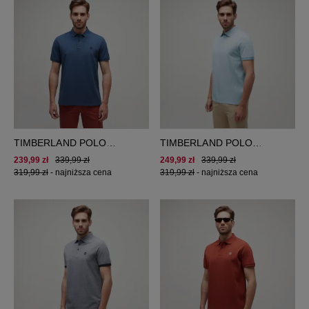
TIMBERLAND POLO
TIMBERLAND POLO
MILLERS RIVER PIQUE
BABOOSIC BROOK OXFORD
239,99 zł
339,99 zł
249,99 zł
339,99 zł
POLO
POLO
319,99 zł
-
najniższa cena
319,99 zł
-
najniższa cena