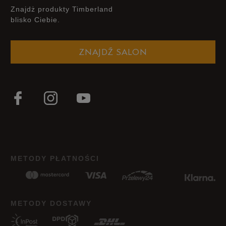
okazje. To idealna alternatywa dla klasycznej koszuli z długim
Znajdż produkty Timberland
rękawem — sprawdź dostępne koszulki polówki męskie i już
blisko Ciebie.
teraz wybierz jeden z modeli.
ZNAJDŹ SALON
METODY PŁATNOŚCI
METODY DOSTAWY