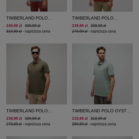
TIMBERLAND POLO
TIMBERLAND POLO
BABOOSIC BROOK OXFORD
MILLERS RIVER PIQUE
249,99 zł
339,99 zł
239,99 zł
339,99 zł
POLO
POLO
319,99 zł
-
najniższa cena
279,99 zł
-
najniższa cena
TIMBERLAND POLO
TIMBERLAND POLO OYSTER
MILLERS RIVER PIQUE
RIVER TFO SS POLO (REG)
239,99 zł
339,99 zł
219,99 zł
319,99 zł
POLO
279,99 zł
-
najniższa cena
299,99 zł
-
najniższa cena