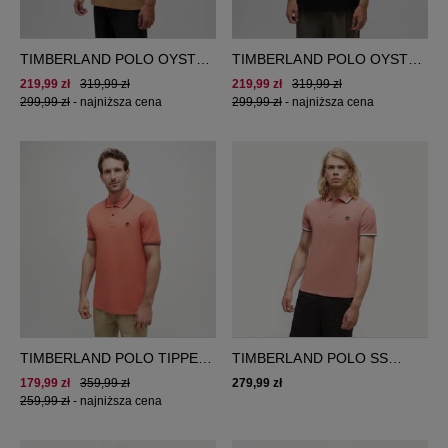
TIMBERLAND POLO OYSTER
TIMBERLAND POLO OYSTER
RIVER TFO SS POLO (REG)
RIVER TFO SS POLO (REG)
219,99 zł
319,99 zł
219,99 zł
319,99 zł
299,99 zł
-
najniższa cena
299,99 zł
-
najniższa cena
TIMBERLAND POLO TIPPED
TIMBERLAND POLO SS
PIQUE SHORT SLEEVE
TIPPED PIQUE POLO
179,99 zł
359,99 zł
279,99 zł
POLO
259,99 zł
-
najniższa cena