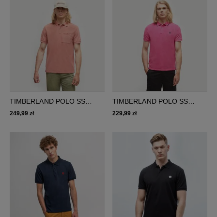
TIMBERLAND POLO SS
TIMBERLAND POLO SS
MODERN WASH POCKET
MILLERS RIVER COLLAR
249,99 zł
229,99 zł
POLO
NECK PRINT POLO