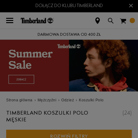
×
DOŁĄCZ DO KLUBU TIMBERLAND
DARMOWA DOSTAWA OD 400 ZŁ
Strona główna
›
Mężczyźni
›
Odzież
›
Koszulki Polo
TIMBERLAND KOSZULKI POLO
(
24
)
MĘSKIE
ROZWIŃ FILTRY