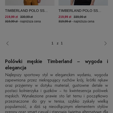
TIMBERLAND POLO SS
TIMBERLAND POLO SS
MERRYMEETING RIVER
MERRYMEE RIVER
219,99 zł
339,99 zł
219,99 zł
339,99 zł
STRETCH
STRETCH POLO SLIM
319,99 zł
-
najniższa cena
319,99 zł
-
najniższa cena
z 1
Polówki męskie Timberland – wygoda i
elegancja
Najlepszy sportowy styl w eleganckim wydaniu, wygoda
zapewniona przez niekrępujący ruchów krój, krótki rękaw
oraz przyjemny w dotyku materiał, gustowne detale w
postaci kołnierzyka i guzików – to kwintesencja polówek
męskich. Wynalezione prawie sto lat temu i początkowo
przeznaczone do gry w tenisa, szybko zyskały wielką
popularność, a dziś są nieodłącznym elementem stylów
preppy oraz smart casual i stanowią świetną alternatywę dla