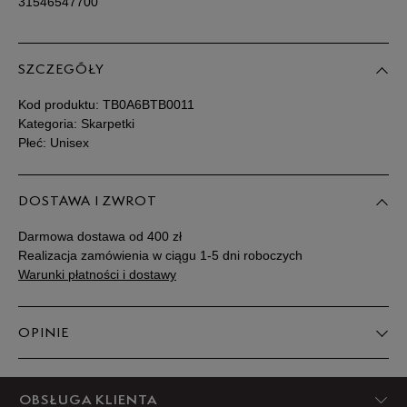
31546547700
SZCZEGÓŁY
Kod produktu:
TB0A6BTB0011
Kategoria: Skarpetki
Płeć: Unisex
DOSTAWA I ZWROT
Darmowa dostawa od 400 zł
Realizacja zamówienia w ciągu 1-5 dni roboczych
Warunki płatności i dostawy
OPINIE
5
OBSŁUGA KLIENTA
100%