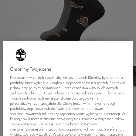
Chronimy Twoje dane
Dokładamy wszelkich starań, aby zakupy naszych Klientów były udane, a
produkty, które wybierają – najlepiej dopasowane do ich potrzeb. Robimy to
jednak przy pełnym poszanowaniu bezpieczeństwa wszystkich danych
osobowych. Kliknij „OK”, jeśli chcesz, abyśmy wykorzystywali informacje o
TIMBERLAND SKARPETY 2PP BOOT PRINT
Twoich zachowaniach na naszej stronie do przygotowania
CREW
personalizowanych specjalnie dla Ciebie treści, w tym rekomendacji
produktów dopasowanych do Twoich potrzeb i zainteresowań,
5.0
(
1
)
spersonalizowanych reklam czy zapamiętywanie wybranych preferencji. W
139,99
zł
każdej chwili możesz zmienić swoją decyzję i ustawienia dotyczące plików
cookie wybierając „Dostosuj”. Jeśli nie chcesz otrzymywać
spersonalizowanej oferty produktów, dopasowanych do Twoich preferencji,
wybierz „Odrzuć wszystkie”. W celu uzyskania więcej informacji, przeczytaj