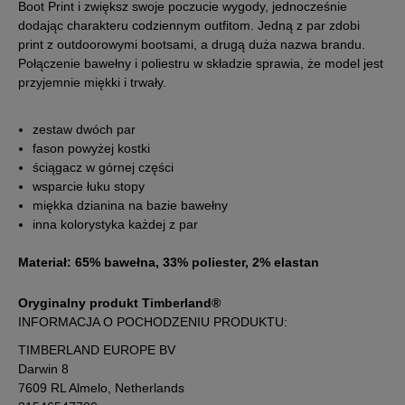
Boot Print i zwiększ swoje poczucie wygody, jednocześnie
dodając charakteru codziennym outfitom. Jedną z par zdobi
print z outdoorowymi bootsami, a drugą duża nazwa brandu.
Połączenie bawełny i poliestru w składzie sprawia, że model jest
przyjemnie miękki i trwały.
zestaw dwóch par
fason powyżej kostki
ściągacz w górnej części
wsparcie łuku stopy
miękka dzianina na bazie bawełny
inna kolorystyka każdej z par
Materiał: 65% bawełna, 33% poliester, 2% elastan
Oryginalny produkt Timberland®
INFORMACJA O POCHODZENIU PRODUKTU:
TIMBERLAND EUROPE BV
Darwin 8
7609 RL Almelo, Netherlands