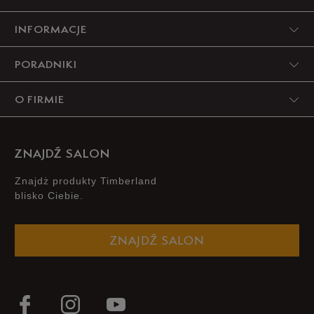
INFORMACJE
4
0%
PORADNIKI
3
0%
O FIRMIE
2
0%
1
0%
ZNAJDŹ SALON
Znajdż produkty Timberland
blisko Ciebie.
Jak zbieramy opinie?
ZNAJDŹ SALON
Opinie klientów
Wyczyść
Szukaj