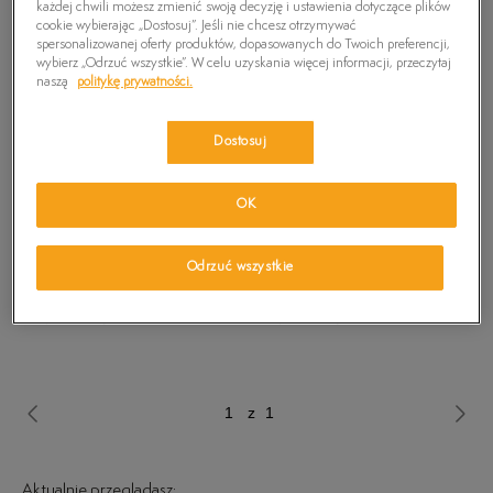
każdej chwili możesz zmienić swoją decyzję i ustawienia dotyczące plików
cookie wybierając „Dostosuj”. Jeśli nie chcesz otrzymywać
spersonalizowanej oferty produktów, dopasowanych do Twoich preferencji,
wybierz „Odrzuć wszystkie”. W celu uzyskania więcej informacji, przeczytaj
naszą
politykę prywatności.
Dostosuj
OK
Odrzuć wszystkie
TIMBERLAND KILLINGTON
TIMBERLAND KILLINGTON
TREKKER 6 INCH
TREKKER 6 INCH
219,99 zł
459,99 zł
249,99 zł
449,99 zł
251,99 zł
-
najniższa cena
278,99 zł
-
najniższa cena
z 1
Aktualnie przeglądasz: