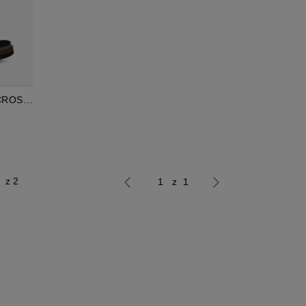
CROSS
z 2
z 1