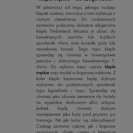
W zależności od tego, jakiego rodzaju
klapek szukasz, stworzysz z nimi stylizacje o
różnym charakterze. Do codziennych
zestawów polecamy skórzane eleganckie
klapki Timberland. Możesz je ubrać do
bawełnianych szortów lub krótkich
spodenek chino oraz koszulki polo lub
casualowej koszuli. Tego typu klapki
sprawdzą się również w towarzystwie
jeansów i ulubionego bawełnianego T-
shirtu. Do wyboru masz czarne
klapki
męskie
oraz model w brązowej odsłonie. Z
kolei klapki basenowe będą dobrym
wyborem do poliestrowych spodenek
typu kąpielówki i topu. Sprawdzą się
również jako obuwie zamienne do hotelu
na wyjeździe służbowym albo urlopie.
Jednak będą również dobrym
rozwiązaniem jako buty pod prysznic po
treningu. Na jaki kolor się zdecydujesz?
Czekają zarówno czarne, jak i brązowe
propozycje, dzięki czemu z łatwością