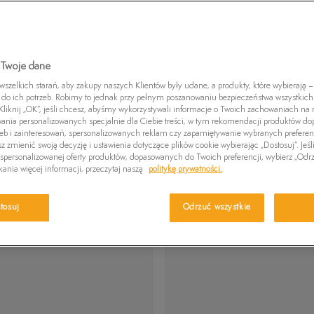
Czapki zimowe
Swetry
Euro Sprint
Laurel Court
Greens
Kurtki zimowe
Killington Trekker
Stone Street
Britton
Pro W
 Twoje dane
zelkich starań, aby zakupy naszych Klientów były udane, a produkty, które wybierają – 
do ich potrzeb. Robimy to jednak przy pełnym poszanowaniu bezpieczeństwa wszystkic
KLAPKI MĘSKIE TIMBERLAND
liknij „OK”, jeśli chcesz, abyśmy wykorzystywali informacje o Twoich zachowaniach na n
wania personalizowanych specjalnie dla Ciebie treści, w tym rekomendacji produktów 
zeb i zainteresowań, spersonalizowanych reklam czy zapamiętywanie wybranych preferen
z zmienić swoją decyzję i ustawienia dotyczące plików cookie wybierając „Dostosuj”. Jeśl
personalizowanej oferty produktów, dopasowanych do Twoich preferencji, wybierz „Odrz
Pokaż
▾
▾
REKOMENDOWANE
60
ania więcej informacji, przeczytaj naszą
politykę prywatności.
tosuj
Odrzuć wszystkie