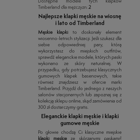
Dostępne modele tych klapków
Timberland dla mężczyzn:
2
Najlepsze klapki męskie na wiosnę
i lato od Timberland
Męskie klapki
to doskonały element
wiosenno-letnich stylizacji. Jeśli szukasz dla
siebie odpowiedniej pary, którą
wykorzystasz do miejskich outfitów,
sprawdź eleganckie modele, których paski
wykonano ze skóry naturalnej. W
przypadku, gdy potrzebujesz klasycznych
gumowych klapek basenowych, takie
również znajdziesz w ofercie marki
Timberland. Przyjdź do jednego z naszych
salonów stacjonarnych lub zapoznaj się z
kolekcją sklepu online, skąd zamówienia od
300 zł dostarczymy gratis.
Eleganckie klapki męskie i klapki
gumowe męskie
Po głowie chodzą Ci klasyczne miejskie
klapki męskie
ze skórzanymi paskami?