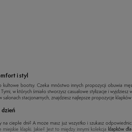
mfort i styl
ko kultowe bootsy. Czeka mnóstwo innych propozycji obuwia męs
ymi, w których śmiało stworzysz casualowe stylizacje i wyjdziesz 
z w salonach stacjonarnych, znajdziesz najlepsze propozycje klapk
 dzień
 na ciepłe dni? A może masz już wszystko i szukasz odpowiedni
 miejskie klapki. Jakie? Jest to między innymi kolekcja
klapków dl