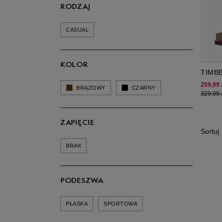
RODZAJ
CASUAL
KOLOR
TIMB
SLIDE
259,99 
BRĄZOWY
CZARNY
329,99 
ZAPIĘCIE
Sortuj
BRAK
PODESZWA
PŁASKA
SPORTOWA