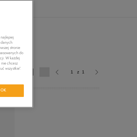
tride Motion
orkwear
najlepiej
h danych
aszej stronie
dopasowanych do
cji. W każdej
i nie chcesz
uć wszystkie”.
z 2
z 1
OK