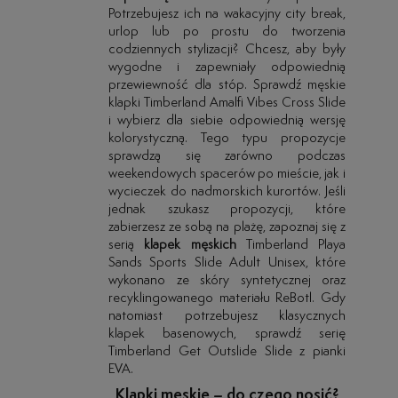
Potrzebujesz ich na wakacyjny city break,
urlop lub po prostu do tworzenia
codziennych stylizacji? Chcesz, aby były
wygodne i zapewniały odpowiednią
przewiewność dla stóp. Sprawdź męskie
klapki Timberland Amalfi Vibes Cross Slide
i wybierz dla siebie odpowiednią wersję
kolorystyczną. Tego typu propozycje
sprawdzą się zarówno podczas
weekendowych spacerów po mieście, jak i
wycieczek do nadmorskich kurortów. Jeśli
jednak szukasz propozycji, które
zabierzesz ze sobą na plażę, zapoznaj się z
serią
klapek męskich
Timberland Playa
Sands Sports Slide Adult Unisex, które
wykonano ze skóry syntetycznej oraz
recyklingowanego materiału ReBotl. Gdy
natomiast potrzebujesz klasycznych
klapek basenowych, sprawdź serię
Timberland Get Outslide Slide z pianki
EVA.
Klapki męskie – do czego nosić?