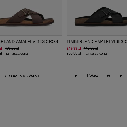
ERLAND AMALFI VIBES CROSS
TIMBERLAND AMALFI VIBES 
SLIDE MENS
zł
479,99 zł
249,99 zł
449,99 zł
zł
-
najniższa cena
309,99 zł
-
najniższa cena
Pokaż
▾
▾
REKOMENDOWANE
60