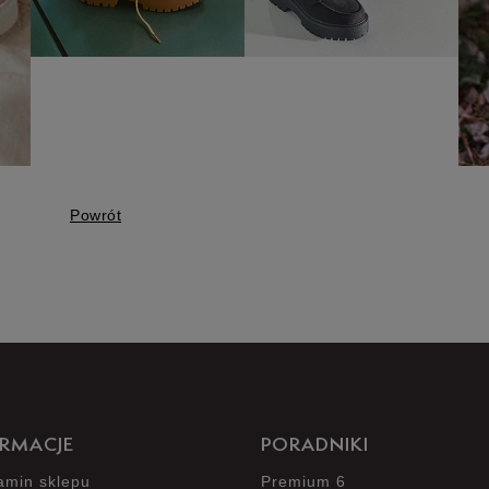
Powrót
RMACJE
PORADNIKI
amin sklepu
Premium 6