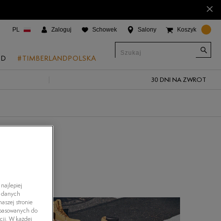
×
PL
Zaloguj
Schowek
Salony
Koszyk
ND
#TIMBERLANDPOLSKA
30 DNI NA ZWROT
CJE
onic Boat Shoes
um 6"
a
 Grove
 Access
najlepiej
h danych
 Trail
aszej stronie
dopasowanych do
 Park
cji. W każdej