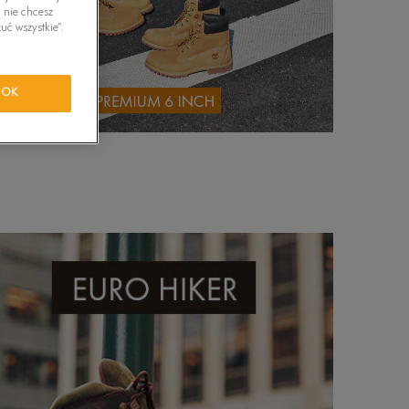
i nie chcesz
tride Motion
uć wszystkie”.
orkwear
OK