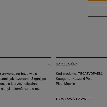
L
XL
XXL
XXXL
SZCZEGÓŁY
o uniwersalna baza wielu
Kod produktu:
TB0A6VDPA581
ami, jak i szortami. Sięgnij po
Kategoria: Koszulki Polo
szula jest zbyt oficjalna.
Płeć: Męskie
nie tylko komfortu, ale też
DOSTAWA I ZWROT