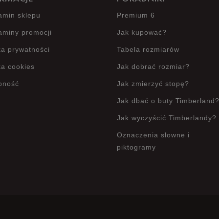
amin sklepu
Premium 6
Jak zbieramy opinie?
aminy promocji
Jak kupować?
ka prywatności
Tabela rozmiarów
ka cookies
Jak dobrać rozmiar?
pność
Jak zmierzyć stopę?
Jak dbać o buty Timberland
Jak wyczyścić Timberlandy?
Oznaczenia słowne i
piktogramy