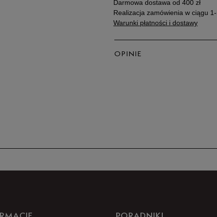
Darmowa dostawa od 400 zł
Realizacja zamówienia w ciągu 1-
Warunki płatności i dostawy
OPINIE
5
4
3
2
1
RMACJE
PORADNIKI