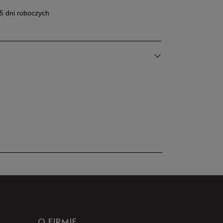
5 dni roboczych
100%
Zgodność z
Liczba
rozmiarem
głosów: 4
0%
Zaniżony
Zgodny
Zawyżony
0%
0%
Szerokość
Liczba głosów: 4
Wąski
Standardowy
Szeroki
0%
O FIRMIE