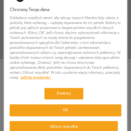
Chronimy Twoje dane
Dokładamy wszelkich starań, aby zakupy naszych Klientów były udane, a
produkty, które wybierają – najlepiej dopasowane do ich potrzeb. Robimy to
jednak przy pełnym poszanowaniu bezpieczeństwa wszystkich danych
osobowych. Kliknij „OK”, jeśli chcesz, abyśmy wykorzystywali informacje o
Twoich zachowaniach na naszej stronie do przygotowania
personalizowanych specjalnie dla Ciebie treści, w tym rekomendacji
produktów dopasowanych do Twoich potrzeb i zainteresowań,
spersonalizowanych reklam czy zapamiętywanie wybranych preferencji. W
każdej chwili możesz zmienić swoją decyzję i ustawienia dotyczące plików
cookie wybierając „Dostosuj”. Jeśli nie chcesz otrzymywać
spersonalizowanej oferty produktów, dopasowanych do Twoich preferencji,
wybierz „Odrzuć wszystkie”. W celu uzyskania więcej informacji, przeczytaj
naszą
politykę prywatności.
TIMBERLAND POLO PIQUE SHORT SLEEVE
Dostosuj
POLO
5.0
(
17
)
OK
239,99
zł
319,99
zł
-25%
(najniższa cena od momentu wprowadzenia produktu)
Odrzuć wszystkie
339,99
zł
-29%
(cena początkowa)