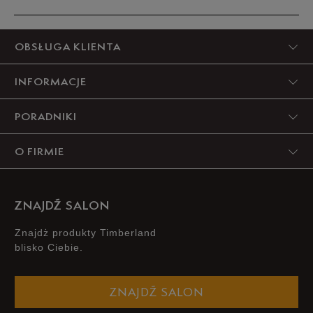
5
OBSŁUGA KLIENTA
100%
INFORMACJE
4
0%
PORADNIKI
3
0%
O FIRMIE
2
0%
1
0%
ZNAJDŹ SALON
Znajdż produkty Timberland
blisko Ciebie.
Zgodność z rozmiarem
Liczba głosów: 4
ZNAJDŹ SALON
Zaniżony
Zgodny
Zawyżony