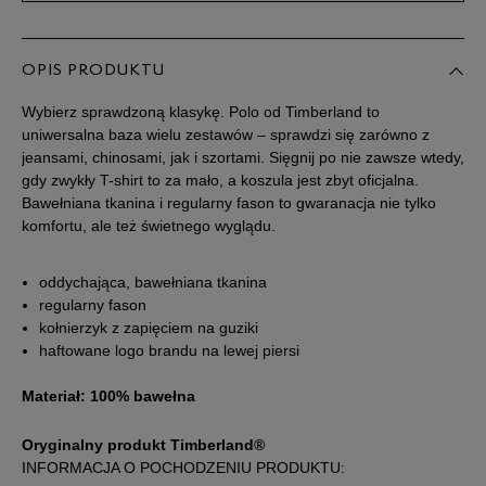
XL
OPIS PRODUKTU
XXL
Wybierz sprawdzoną klasykę. Polo od Timberland to
uniwersalna baza wielu zestawów – sprawdzi się zarówno z
jeansami, chinosami, jak i szortami. Sięgnij po nie zawsze wtedy,
XXXL
gdy zwykły T-shirt to za mało, a koszula jest zbyt oficjalna.
Bawełniana tkanina i regularny fason to gwaranacja nie tylko
komfortu, ale też świetnego wyglądu.
oddychająca, bawełniana tkanina
regularny fason
kołnierzyk z zapięciem na guziki
haftowane logo brandu na lewej piersi
Materiał: 100% bawełna
Oryginalny produkt Timberland®
INFORMACJA O POCHODZENIU PRODUKTU: