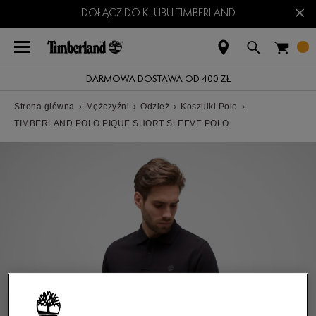
×
DOŁĄCZ DO KLUBU TIMBERLAND
DARMOWA DOSTAWA OD 400 ZŁ
Strona główna
›
Mężczyźni
›
Odzież
›
Koszulki Polo
›
TIMBERLAND POLO PIQUE SHORT SLEEVE POLO