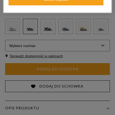
Odrzuć wszystkie
Kolor:
Granatowy
Wybierz rozmiar
Sprawdź dostępność w salonach
Rozmiary EU
Rozmiary US
DODAJ DO KOSZYKA
22
13 cm
Powiadom o dostępności
23
14 cm
DODAJ DO SCHOWKA
24
14,5 cm
OPIS PRODUKTU
25
15 cm
Powiadom o dostępności