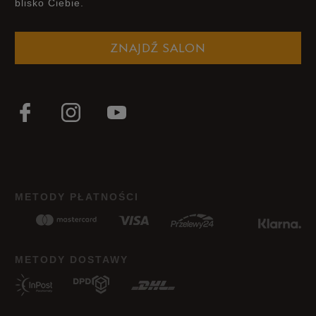
blisko Ciebie.
Zgodność z rozmiarem
Liczba głosów: 3
ZNAJDŹ SALON
Zaniżony
Zgodny
Zawyżony
Szerokość
Liczba głosów: 3
Wąski
Standardowy
Szeroki
Jak zbieramy opinie?
METODY PŁATNOŚCI
Opinie klientów
Wyczyść
Szukaj
METODY DOSTAWY