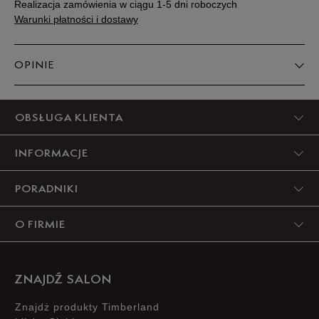
Realizacja zamówienia w ciągu 1-5 dni roboczych
Warunki płatności i dostawy
OPINIE
5
OBSŁUGA KLIENTA
100%
INFORMACJE
4
0%
PORADNIKI
3
0%
O FIRMIE
2
0%
1
0%
ZNAJDŹ SALON
Znajdż produkty Timberland