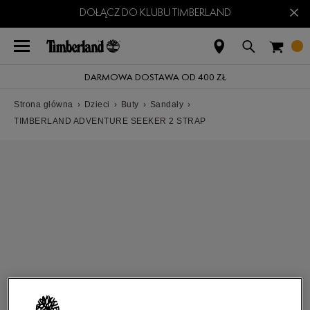
×
DOŁĄCZ DO KLUBU TIMBERLAND
DARMOWA DOSTAWA OD 400 ZŁ
Strona główna
›
Dzieci
›
Buty
›
Sandały
›
TIMBERLAND ADVENTURE SEEKER 2 STRAP