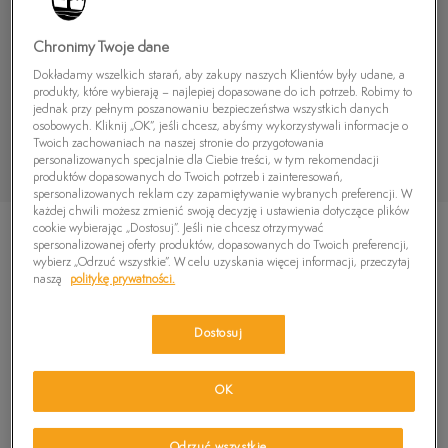
Chronimy Twoje dane
Dokładamy wszelkich starań, aby zakupy naszych Klientów były udane, a
produkty, które wybierają – najlepiej dopasowane do ich potrzeb. Robimy to
jednak przy pełnym poszanowaniu bezpieczeństwa wszystkich danych
osobowych. Kliknij „OK”, jeśli chcesz, abyśmy wykorzystywali informacje o
Twoich zachowaniach na naszej stronie do przygotowania
personalizowanych specjalnie dla Ciebie treści, w tym rekomendacji
produktów dopasowanych do Twoich potrzeb i zainteresowań,
spersonalizowanych reklam czy zapamiętywanie wybranych preferencji. W
każdej chwili możesz zmienić swoją decyzję i ustawienia dotyczące plików
cookie wybierając „Dostosuj”. Jeśli nie chcesz otrzymywać
spersonalizowanej oferty produktów, dopasowanych do Twoich preferencji,
wybierz „Odrzuć wszystkie”. W celu uzyskania więcej informacji, przeczytaj
naszą
politykę prywatności.
TIMBERLAND ADVENTURE SEEKER 2 STRAP
Dostosuj
5.0
(
3
)
79,99
zł
OK
119,99
zł
-33%
(najniższa cena z 30 dni przed obniżką)
219,99
zł
-64%
(cena początkowa)