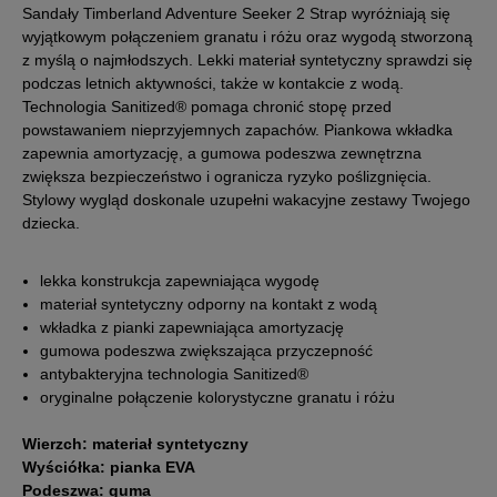
Sandały Timberland Adventure Seeker 2 Strap wyróżniają się
wyjątkowym połączeniem granatu i różu oraz wygodą stworzoną
26
16 cm
Powiadom o dostępności
z myślą o najmłodszych. Lekki materiał syntetyczny sprawdzi się
podczas letnich aktywności, także w kontakcie z wodą.
Technologia Sanitized® pomaga chronić stopę przed
27
16,5 cm
Powiadom o dostępności
powstawaniem nieprzyjemnych zapachów. Piankowa wkładka
zapewnia amortyzację, a gumowa podeszwa zewnętrzna
28
17 cm
zwiększa bezpieczeństwo i ogranicza ryzyko poślizgnięcia.
Powiadom o dostępności
Stylowy wygląd doskonale uzupełni wakacyjne zestawy Twojego
dziecka.
29
18 cm
Powiadom o dostępności
lekka konstrukcja zapewniająca wygodę
30
18,5 cm
Powiadom o dostępności
materiał syntetyczny odporny na kontakt z wodą
wkładka z pianki zapewniająca amortyzację
gumowa podeszwa zwiększająca przyczepność
Podane w centymetrach wymiary dotyczą długości stopy.
antybakteryjna technologia Sanitized®
Zobacz jak zmierzyć stopę?
oryginalne połączenie kolorystyczne granatu i różu
Wierzch: materiał syntetyczny
Wyściółka: pianka EVA
Podeszwa: guma