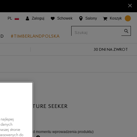
×
PL
Zaloguj
Schowek
Salony
Koszyk
ND
#TIMBERLANDPOLSKA
30 DNI NA ZWROT
CJE
onic Boat Shoes
um 6"
a
 Grove
AND ADVENTURE SEEKER
 Access
5.0
(
3
)
najlepiej
 Trail
h danych
aszej stronie
5%
(najniższa cena od momentu wprowadzenia produktu)
 Park
dopasowanych do