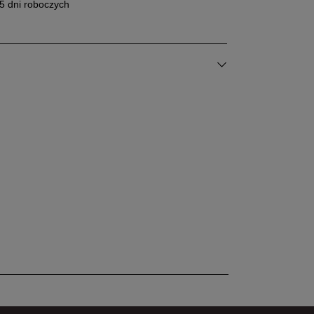
5 dni roboczych
100%
Zgodność z
Liczba
rozmiarem
głosów: 3
0%
Zaniżony
Zgodny
Zawyżony
0%
0%
Szerokość
Liczba głosów: 3
Wąski
Standardowy
Szeroki
0%