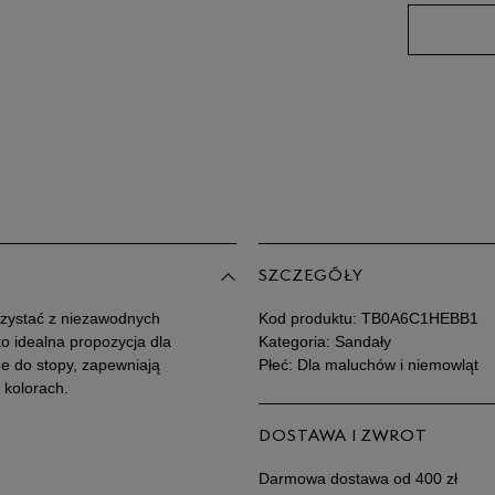
25
26
27
28
Po
Zo
29
SZCZEGÓŁY
rzystać z niezawodnych
Kod produktu:
TB0A6C1HEBB1
30
o idealna propozycja dla
Kategoria: Sandały
e do stopy, zapewniają
Płeć: Dla maluchów i niemowląt
 kolorach.
DOSTAWA I ZWROT
Darmowa dostawa od 400 zł