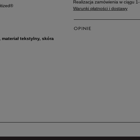
Realizacja zamówienia w ciągu 1-
itized®
Warunki płatności i dostawy
OPINIE
materiał tekstylny, skóra
5
4
3
2
1