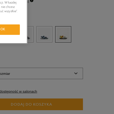
5%
(cena początkowa)
cji. W każdej
tride Motion
i nie chcesz
uć wszystkie”.
color
orkwear
OK
ozmiar
zmiary EU
Rozmiary US
dostępność w salonach
14 cm
DODAJ DO KOSZYKA
14,5 cm