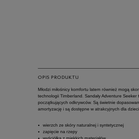
OPIS PRODUKTU
Młodzi miłośnicy komfortu latem również mogą sko
technologii Timberland. Sandały Adventure Seeker t
początkujących odkrywców. Są świetnie dopasowan
amortyzację i są dostępne w atrakcyjnych dla dzieci
wierzch ze skóry naturalnej i syntetycznej
zapięcie na rzepy
wyściółka z miękkich materiałów