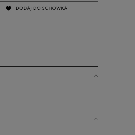
DODAJ DO SCHOWKA
15 cm
Powiadom o dostępności
16 cm
Powiadom o dostępności
16,5 cm
Powiadom o dostępności
17 cm
Powiadom o dostępności
dane w centymetrach wymiary dotyczą długości stopy.
bacz jak zmierzyć stopę?
18 cm
Powiadom o dostępności
18,5 cm
Powiadom o dostępności