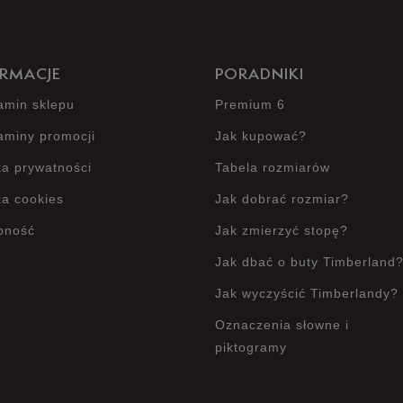
Jak zbieramy opinie?
RMACJE
PORADNIKI
amin sklepu
Premium 6
aminy promocji
Jak kupować?
ka prywatności
Tabela rozmiarów
ka cookies
Jak dobrać rozmiar?
pność
Jak zmierzyć stopę?
Jak dbać o buty Timberland
Jak wyczyścić Timberlandy?
Oznaczenia słowne i
piktogramy