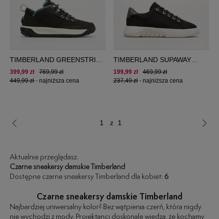
TIMBERLAND GREENSTRIDE
TIMBERLAND SUPAWAY
MOTION 6
CANVAS OX
399,99 zł
769,99 zł
199,99 zł
469,99 zł
449,99 zł
-
najniższa cena
237,49 zł
-
najniższa cena
z 1
Aktualnie przeglądasz:
Czarne sneakersy damskie Timberland
Dostępne czarne sneakersy Timberland dla kobiet:
6
Czarne sneakersy damskie Timberland
Najbardziej uniwersalny kolor? Bez wątpienia czerń, która nigdy
nie wychodzi z mody. Projektanci doskonale wiedzą, że kochamy