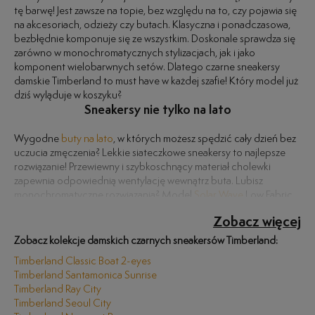
tę barwę! Jest zawsze na topie, bez względu na to, czy pojawia się
na akcesoriach, odzieży czy butach. Klasyczna i ponadczasowa,
bezbłędnie komponuje się ze wszystkim. Doskonale sprawdza się
zarówno w monochromatycznych stylizacjach, jak i jako
komponent wielobarwnych setów. Dlatego czarne sneakersy
damskie Timberland to must have w każdej szafie! Który model już
dziś wyląduje w koszyku?
Sneakersy nie tylko na lato
Wygodne
buty na lato
, w których możesz spędzić cały dzień bez
uczucia zmęczenia? Lekkie siateczkowe sneakersy to najlepsze
rozwiązanie! Przewiewny i szybkoschnący materiał cholewki
zapewnia odpowiednią wentylację wewnątrz buta. Lubisz
monochromatyczne rozwiązania? Model
Solar Wave
Low Fabric
idealnie dopełni Twoje stylizacje. W tym modelu cholewka oraz
Buty
w stylu sporty w kolorze czarnym doskonale sprawdzą się w
Czarne sneakersy – uniwersalne rozwiązanie
Zobacz więcej
wyściółka zostały wykonane z siateczkowej tkaniny
ReBOTL
każdej sytuacji. Będą świetnie wyglądać w duecie z intensywnymi
składającej się przynajmniej w 50% z materiałów recyklingowych.
barwami, takimi jak czerwień, zieleń czy róż, ale możesz także
Zobacz kolekcje damskich czarnych sneakersów Timberland:
Jeżeli jednolitą czerń lubisz przełamać innym kolorem, sneakersy
zestawić je z pastelami, aby uzyskać intrygujący, kontrastowy look.
Timberland Classic Boat 2-eyes
Timberland Flyroam
Go Stohl Oxford z białą podeszwą będą dla
Idealnie dopasują się również do monochromatycznych stylizacji,
Timberland Santamonica Sunrise
Ciebie jak znalazł! Cholewka w formie skarpety idealnie
utrzymanych w odcieniu ponadczasowej czerni. Jedno jest
Timberland Ray City
dostosowuje się do stopy, a podeszwa z pianki EVA amortyzuje
pewne: czy szukasz uniwersalnych butów na co dzień, czy chcesz
Timberland Seoul City
kroki, dzięki czemu komfort noszenia wchodzi na zupełni inny
zadziwić wszystkich designerskim modelem, czarne sneakersy