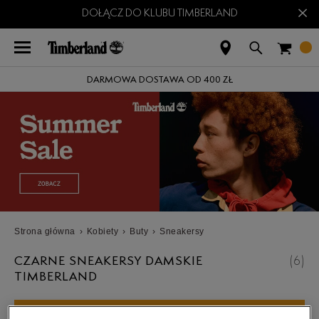
×
DOŁĄCZ DO KLUBU TIMBERLAND
DARMOWA DOSTAWA OD 400 ZŁ
Strona główna
›
Kobiety
›
Buty
›
Sneakersy
CZARNE SNEAKERSY DAMSKIE
(
6
)
TIMBERLAND
ROZWIŃ FILTRY