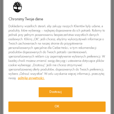
▾
REKOMENDOWANE
Chronimy Twoje dane
Dokładamy wszelkich starań, aby zakupy naszych Klientów były udane, a
Wyczyść
CZARNY
Wybrane:
produkty, które wybierają – najlepiej dopasowane do ich potrzeb. Robimy to
jednak przy pełnym poszanowaniu bezpieczeństwa wszystkich danych
osobowych. Kliknij „OK”, jeśli chcesz, abyśmy wykorzystywali informacje o
Twoich zachowaniach na naszej stronie do przygotowania
personalizowanych specjalnie dla Ciebie treści, w tym rekomendacji
produktów dopasowanych do Twoich potrzeb i zainteresowań,
NEW
spersonalizowanych reklam czy zapamiętywanie wybranych preferencji. W
każdej chwili możesz zmienić swoją decyzję i ustawienia dotyczące plików
cookie wybierając „Dostosuj”. Jeśli nie chcesz otrzymywać
spersonalizowanej oferty produktów, dopasowanych do Twoich preferencji,
wybierz „Odrzuć wszystkie”. W celu uzyskania więcej informacji, przeczytaj
naszą
politykę prywatności.
Dostosuj
TIMBERLAND MOTION
TIMBERLAND EMERSON
OK
ACCESS LOW LACE UP
STREET LOW LACE UP
649,99 zł
399,99 zł
589,99 zł