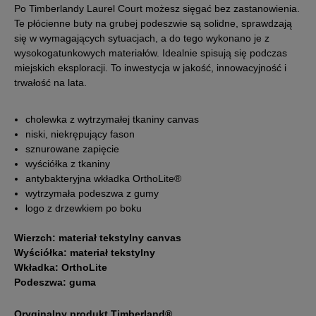
Po Timberlandy Laurel Court możesz sięgać bez zastanowienia.
Te płócienne buty na grubej podeszwie są solidne, sprawdzają
38,5
24,5 cm
się w wymagających sytuacjach, a do tego wykonano je z
wysokogatunkowych materiałów. Idealnie spisują się podczas
miejskich eksploracji. To inwestycja w jakość, innowacyjność i
39
25 cm
Powiadom o dostępności
trwałość na lata.
39,5
25,5 cm
cholewka z wytrzymałej tkaniny canvas
niski, niekrępujący fason
sznurowane zapięcie
40
26 cm
wyściółka z tkaniny
antybakteryjna wkładka OrthoLite®
41
26,5 cm
wytrzymała podeszwa z gumy
logo z drzewkiem po boku
41,5
27 cm
Powiadom o dostępności
Wierzch: materiał tekstylny canvas
Wyściółka: materiał tekstylny
42
28 cm
Wkładka: OrthoLite
Powiadom o dostępności
Podeszwa: guma
Podane w centymetrach wymiary dotyczą długości stopy.
Oryginalny produkt Timberland®