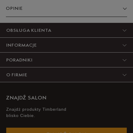
OPINIE
5
OBSŁUGA KLIENTA
100%
INFORMACJE
4
0%
PORADNIKI
3
0%
O FIRMIE
2
0%
1
0%
ZNAJDŹ SALON
Znajdż produkty Timberland
blisko Ciebie.
Jak zbieramy opinie?