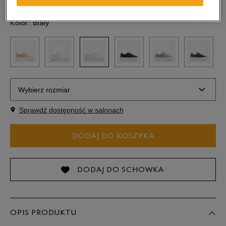
Kolor:
Biały
Wybierz rozmiar
Sprawdź dostępność w salonach
Rozmiary EU
Rozmiary US
DODAJ DO KOSZYKA
36
22,5 cm
37
23 cm
Powiadom o dostępności
DODAJ DO SCHOWKA
37,5
23,5 cm
OPIS PRODUKTU
38
24 cm