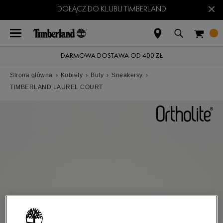
×
DOŁĄCZ DO KLUBU TIMBERLAND
DARMOWA DOSTAWA OD 400 ZŁ
Strona główna
›
Kobiety
›
Buty
›
Sneakersy
›
TIMBERLAND LAUREL COURT