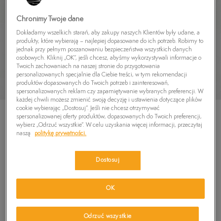
Chronimy Twoje dane
Dokładamy wszelkich starań, aby zakupy naszych Klientów były udane, a
produkty, które wybierają – najlepiej dopasowane do ich potrzeb. Robimy to
jednak przy pełnym poszanowaniu bezpieczeństwa wszystkich danych
osobowych. Kliknij „OK”, jeśli chcesz, abyśmy wykorzystywali informacje o
Twoich zachowaniach na naszej stronie do przygotowania
personalizowanych specjalnie dla Ciebie treści, w tym rekomendacji
produktów dopasowanych do Twoich potrzeb i zainteresowań,
spersonalizowanych reklam czy zapamiętywanie wybranych preferencji. W
każdej chwili możesz zmienić swoją decyzję i ustawienia dotyczące plików
cookie wybierając „Dostosuj”. Jeśli nie chcesz otrzymywać
spersonalizowanej oferty produktów, dopasowanych do Twoich preferencji,
wybierz „Odrzuć wszystkie”. W celu uzyskania więcej informacji, przeczytaj
naszą
politykę prywatności.
TIMBERLAND LAUREL COURT
Dostosuj
5.0
(
12
)
299,99
zł
OK
309,99
zł
-3%
(najniższa cena z 30 dni przed obniżką)
449,99
zł
-33%
(cena początkowa)
Odrzuć wszystkie