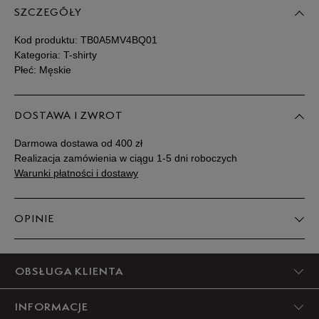
SZCZEGÓŁY
Kod produktu:
TB0A5MV4BQ01
Kategoria: T-shirty
Płeć: Męskie
DOSTAWA I ZWROT
Darmowa dostawa od 400 zł
Realizacja zamówienia w ciągu 1-5 dni roboczych
Warunki płatności i dostawy
OPINIE
5
OBSŁUGA KLIENTA
100%
INFORMACJE
4
0%