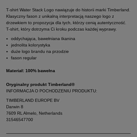
XXL
T-shirt Water Stack Logo nawiązuje do historii marki Timberland.
Klasyczny fason z unikalną interpretacją naszego logo z
drzewkiem to propozycja dla tych, którzy cenią autentyczność.
XXXL
T-shirt, który dotrzyma Ci kroku podczas każdej wyprawy.
oddychająca, bawełniana tkanina
jednolita kolorystyka
duże logo brandu na przodzie
fason regular
Materiał: 100% bawełna
Oryginalny produkt Timberland®
INFORMACJA O POCHODZENIU PRODUKTU:
TIMBERLAND EUROPE BV
Darwin 8
7609 RL Almelo, Netherlands
31546547700