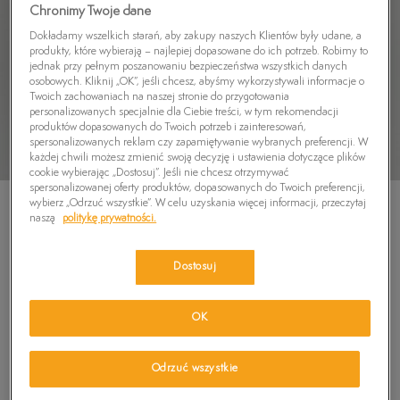
Chronimy Twoje dane
Dokładamy wszelkich starań, aby zakupy naszych Klientów były udane, a
produkty, które wybierają – najlepiej dopasowane do ich potrzeb. Robimy to
jednak przy pełnym poszanowaniu bezpieczeństwa wszystkich danych
osobowych. Kliknij „OK”, jeśli chcesz, abyśmy wykorzystywali informacje o
Twoich zachowaniach na naszej stronie do przygotowania
personalizowanych specjalnie dla Ciebie treści, w tym rekomendacji
produktów dopasowanych do Twoich potrzeb i zainteresowań,
spersonalizowanych reklam czy zapamiętywanie wybranych preferencji. W
każdej chwili możesz zmienić swoją decyzję i ustawienia dotyczące plików
cookie wybierając „Dostosuj”. Jeśli nie chcesz otrzymywać
spersonalizowanej oferty produktów, dopasowanych do Twoich preferencji,
wybierz „Odrzuć wszystkie”. W celu uzyskania więcej informacji, przeczytaj
naszą
politykę prywatności.
Dostosuj
TIMBERLAND T-SHIRT WATER STACK LOGO
SHORT SLEEVE TEE
OK
5.0
(
1
)
129,99
zł
Odrzuć wszystkie
159,99
zł
-19%
(najniższa cena z 30 dni przed obniżką)
159,99
zł
-19%
(cena początkowa)