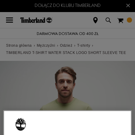
×
DOŁĄCZ DO KLUBU TIMBERLAND
DARMOWA DOSTAWA OD 400 ZŁ
Strona główna
›
Mężczyźni
›
Odzież
›
T-shirty
›
TIMBERLAND T-SHIRT WATER STACK LOGO SHORT SLEEVE TEE