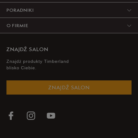
PORADNIKI
3
0%
O FIRMIE
2
0%
1
0%
ZNAJDŹ SALON
Znajdż produkty Timberland
blisko Ciebie.
Jak zbieramy opinie?
ZNAJDŹ SALON
Opinie klientów
Wyczyść
Szukaj