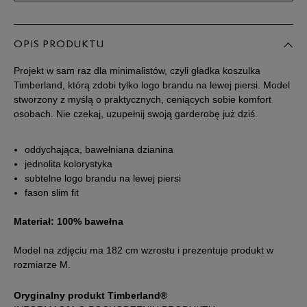
Powiadom o
XL
dostępności
OPIS PRODUKTU
Projekt w sam raz dla minimalistów, czyli gładka koszulka
Powiadom o
XXL
Timberland, którą zdobi tylko logo brandu na lewej piersi. Model
dostępności
stworzony z myślą o praktycznych, ceniących sobie komfort
osobach. Nie czekaj, uzupełnij swoją garderobę już dziś.
XXXL
oddychająca, bawełniana dzianina
jednolita kolorystyka
subtelne logo brandu na lewej piersi
fason slim fit
Materiał: 100% bawełna
Model na zdjęciu ma 182 cm wzrostu i prezentuje produkt w
rozmiarze M.
Oryginalny produkt Timberland®