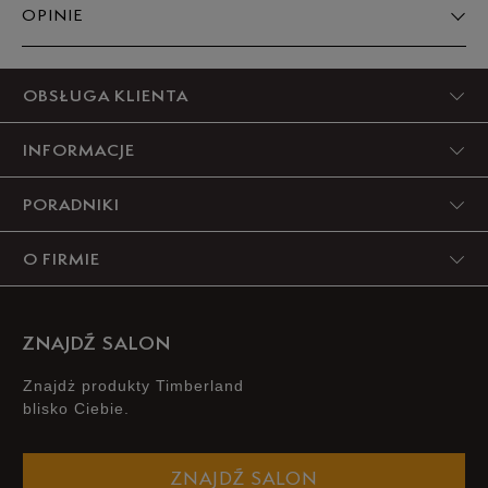
OPINIE
5
OBSŁUGA KLIENTA
92%
INFORMACJE
4
8%
PORADNIKI
3
0%
O FIRMIE
2
0%
1
0%
ZNAJDŹ SALON
Znajdż produkty Timberland
blisko Ciebie.
Zgodność z rozmiarem
Liczba głosów: 5
ZNAJDŹ SALON