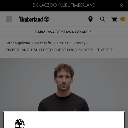
×
DOŁĄCZ DO KLUBU TIMBERLAND
DARMOWA DOSTAWA OD 400 ZŁ
Strona główna
›
Mężczyźni
›
Odzież
›
T-shirty
›
TIMBERLAND T-SHIRT TFO CHEST LOGO SHORTSLEEVE TEE