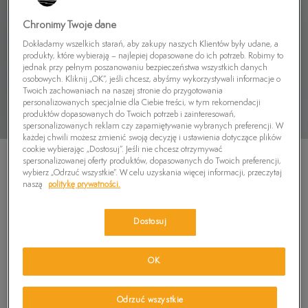
Chronimy Twoje dane
Dokładamy wszelkich starań, aby zakupy naszych Klientów były udane, a
produkty, które wybierają – najlepiej dopasowane do ich potrzeb. Robimy to
jednak przy pełnym poszanowaniu bezpieczeństwa wszystkich danych
osobowych. Kliknij „OK”, jeśli chcesz, abyśmy wykorzystywali informacje o
Twoich zachowaniach na naszej stronie do przygotowania
personalizowanych specjalnie dla Ciebie treści, w tym rekomendacji
produktów dopasowanych do Twoich potrzeb i zainteresowań,
spersonalizowanych reklam czy zapamiętywanie wybranych preferencji. W
każdej chwili możesz zmienić swoją decyzję i ustawienia dotyczące plików
cookie wybierając „Dostosuj”. Jeśli nie chcesz otrzymywać
spersonalizowanej oferty produktów, dopasowanych do Twoich preferencji,
wybierz „Odrzuć wszystkie”. W celu uzyskania więcej informacji, przeczytaj
naszą
politykę prywatności.
TIMBERLAND T-SHIRT TFO CHEST LOGO
Dostosuj
SHORTSLEEVE TEE
4.9
(
12
)
OK
169,99
zł
179,99
zł
-6%
(najniższa cena od momentu wprowadzenia produktu)
Odrzuć wszystkie
179,99
zł
-6%
(cena początkowa)