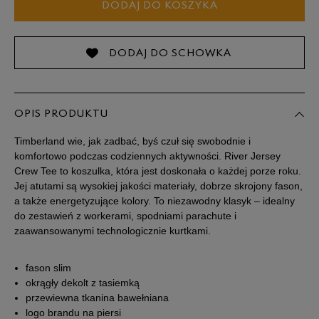
DODAJ DO KOSZYKA
M
L
DODAJ DO SCHOWKA
Powiadom o
XL
dostępności
OPIS PRODUKTU
Timberland wie, jak zadbać, byś czuł się swobodnie i
XXL
komfortowo podczas codziennych aktywności. River Jersey
Crew Tee to koszulka, która jest doskonała o każdej porze roku.
XXXL
Jej atutami są wysokiej jakości materiały, dobrze skrojony fason,
a także energetyzujące kolory. To niezawodny klasyk – idealny
do zestawień z workerami, spodniami parachute i
zaawansowanymi technologicznie kurtkami.
fason slim
okrągły dekolt z tasiemką
przewiewna tkanina bawełniana
logo brandu na piersi