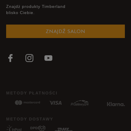
Znajdż produkty Timberland
blisko Ciebie.
Zgodność z rozmiarem
Liczba głosów: 33
ZNAJDŹ SALON
Zaniżony
Zgodny
Zawyżony
Szerokość
Liczba głosów: 32
Wąski
Standardowy
Szeroki
Jak zbieramy opinie?
METODY PŁATNOŚCI
Opinie klientów
Wyczyść
Szukaj
METODY DOSTAWY