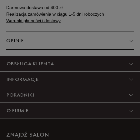
Darmowa dostawa od 400 zł
Realizacja zamówienia w ciągu 1-5 dni roboczych
Warunki płatności i dostawy
OPINIE
5
OBSŁUGA KLIENTA
97%
INFORMACJE
4
2%
PORADNIKI
3
0%
O FIRMIE
2
0%
1
1%
ZNAJDŹ SALON