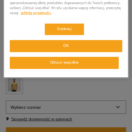
spersonalizowanej oferty produktów, dopasowanych do Twoich preferencji,
139,99
zł
-29%
(cena początkowa)
wybierz „Odrzuć wszystkie”. W celu uzyskania więcej informacji, przeczytaj
naszą
politykę prywatności.
Kolor:
Brązowy
Dostosuj
OK
Odrzuć wszystkie
Wybierz rozmiar
Sprawdź dostępność w salonach
S