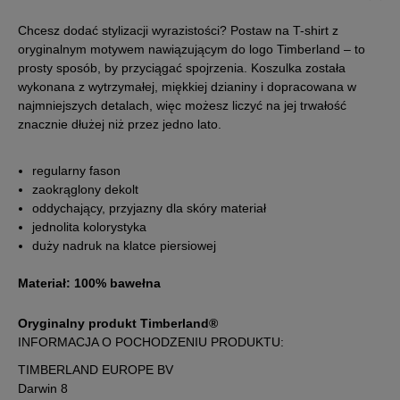
dostępności
Chcesz dodać stylizacji wyrazistości? Postaw na T-shirt z
oryginalnym motywem nawiązującym do logo Timberland – to
Powiadom o
XXL
dostępności
prosty sposób, by przyciągać spojrzenia. Koszulka została
wykonana z wytrzymałej, miękkiej dzianiny i dopracowana w
najmniejszych detalach, więc możesz liczyć na jej trwałość
Powiadom o
XXXL
dostępności
znacznie dłużej niż przez jedno lato.
regularny fason
zaokrąglony dekolt
oddychający, przyjazny dla skóry materiał
jednolita kolorystyka
duży nadruk na klatce piersiowej
Materiał: 100% bawełna
Oryginalny produkt Timberland®
INFORMACJA O POCHODZENIU PRODUKTU:
TIMBERLAND EUROPE BV
Darwin 8