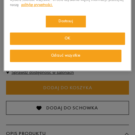
naszą
politykę prywatności.
Kolor:
Granatowy
Dostosuj
OK
Odrzuć wszystkie
S
Sprawdź dostępność w salonach
S
DODAJ DO KOSZYKA
Powiadom o
M
dostępności
DODAJ DO SCHOWKA
Powiadom o
L
dostępności
Powiadom o
XL
OPIS PRODUKTU