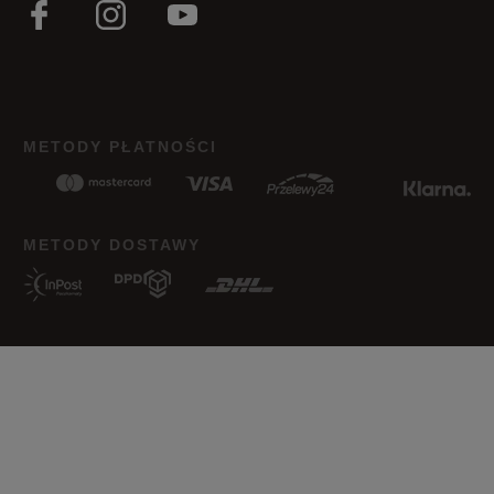
Zaniżony
Zgodny
Zawyżony
Jak zbieramy opinie?
METODY PŁATNOŚCI
Opinie klientów
Wyczyść
Szukaj
METODY DOSTAWY