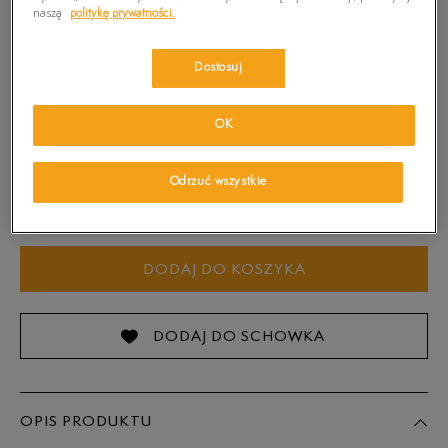
naszą
politykę prywatności.
Kolor:
Granatowy
Dostosuj
OK
Wybierz rozmiar
Odrzuć wszystkie
Sprawdź dostępność w salonach
32
DODAJ DO KOSZYKA
34
36
DODAJ DO SCHOWKA
38
OPIS PRODUKTU
40