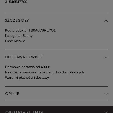
31546547700
SZCZEGÓŁY
Kod produktu:
TB0A6C8REYO1
Kategoria: Szorty
Płeć: Męskie
DOSTAWA I ZWROT
Darmowa dostawa od 400 zł
Realizacja zamówienia w ciągu 1-5 dni roboczych
Warunki płatności i dostawy
OPINIE
5
OBSŁUGA KLIENTA