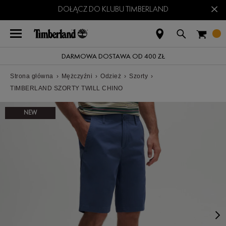
×
DOŁĄCZ DO KLUBU TIMBERLAND
DARMOWA DOSTAWA OD 400 ZŁ
Strona główna
›
Mężczyźni
›
Odzież
›
Szorty
›
TIMBERLAND SZORTY TWILL CHINO
NEW