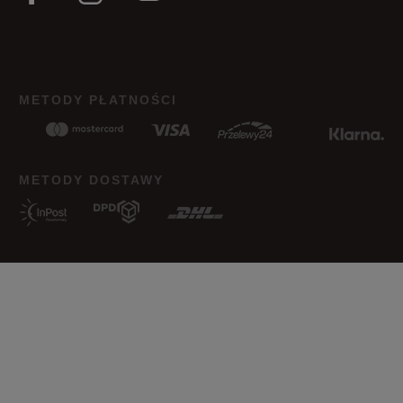
Jak zbieramy opinie?
METODY PŁATNOŚCI
Opinie klientów
Wyczyść
Szukaj
METODY DOSTAWY