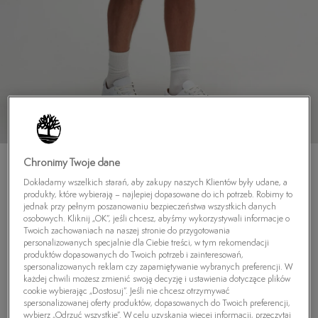
Chronimy Twoje dane
Dokładamy wszelkich starań, aby zakupy naszych Klientów były udane, a
produkty, które wybierają – najlepiej dopasowane do ich potrzeb. Robimy to
jednak przy pełnym poszanowaniu bezpieczeństwa wszystkich danych
osobowych. Kliknij „OK”, jeśli chcesz, abyśmy wykorzystywali informacje o
TIMBERLAND SZORTY TWILL CHINO
Twoich zachowaniach na naszej stronie do przygotowania
personalizowanych specjalnie dla Ciebie treści, w tym rekomendacji
5.0
(
5
)
produktów dopasowanych do Twoich potrzeb i zainteresowań,
269,99
zł
spersonalizowanych reklam czy zapamiętywanie wybranych preferencji. W
każdej chwili możesz zmienić swoją decyzję i ustawienia dotyczące plików
299,99
zł
-10%
(najniższa cena z 30 dni przed obniżką)
cookie wybierając „Dostosuj”. Jeśli nie chcesz otrzymywać
389,99
zł
-31%
(cena początkowa)
spersonalizowanej oferty produktów, dopasowanych do Twoich preferencji,
wybierz „Odrzuć wszystkie”. W celu uzyskania więcej informacji, przeczytaj