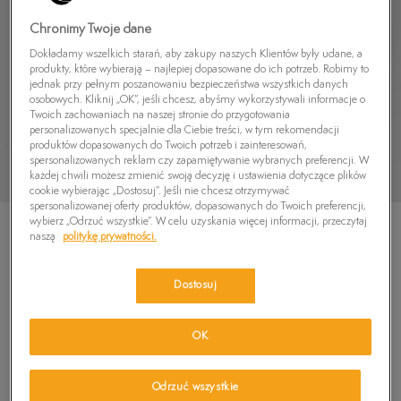
Chronimy Twoje dane
Dokładamy wszelkich starań, aby zakupy naszych Klientów były udane, a
produkty, które wybierają – najlepiej dopasowane do ich potrzeb. Robimy to
jednak przy pełnym poszanowaniu bezpieczeństwa wszystkich danych
osobowych. Kliknij „OK”, jeśli chcesz, abyśmy wykorzystywali informacje o
Twoich zachowaniach na naszej stronie do przygotowania
personalizowanych specjalnie dla Ciebie treści, w tym rekomendacji
produktów dopasowanych do Twoich potrzeb i zainteresowań,
spersonalizowanych reklam czy zapamiętywanie wybranych preferencji. W
każdej chwili możesz zmienić swoją decyzję i ustawienia dotyczące plików
cookie wybierając „Dostosuj”. Jeśli nie chcesz otrzymywać
spersonalizowanej oferty produktów, dopasowanych do Twoich preferencji,
wybierz „Odrzuć wszystkie”. W celu uzyskania więcej informacji, przeczytaj
naszą
politykę prywatności.
Dostosuj
TIMBERLAND SZORTY SQUAM LAKE STRETCH
TWILL STRAIGHT CHINO SH
OK
5.0
(
22
)
269,99
zł
Odrzuć wszystkie
299,99
zł
-10%
(najniższa cena od momentu wprowadzenia produktu)