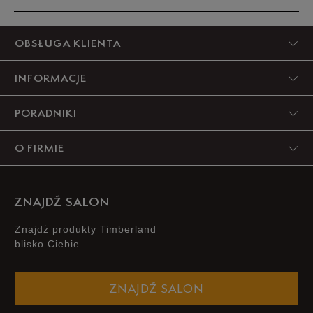
5
OBSŁUGA KLIENTA
95%
INFORMACJE
4
5%
PORADNIKI
3
0%
O FIRMIE
2
0%
1
0%
ZNAJDŹ SALON
Znajdż produkty Timberland
blisko Ciebie.
Szerokość
Liczba głosów: 7
ZNAJDŹ SALON
Wąski
Standardowy
Szeroki