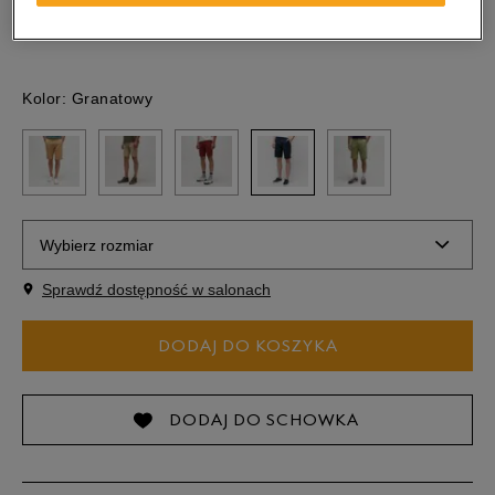
389,99
zł
-31%
(cena początkowa)
Kolor:
Granatowy
Wybierz rozmiar
Sprawdź dostępność w salonach
32
DODAJ DO KOSZYKA
34
36
DODAJ DO SCHOWKA
38