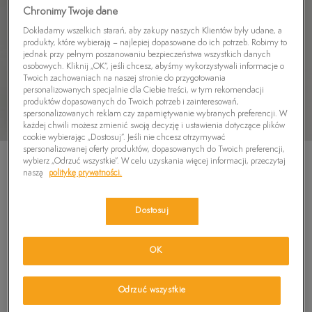
Chronimy Twoje dane
Dokładamy wszelkich starań, aby zakupy naszych Klientów były udane, a
produkty, które wybierają – najlepiej dopasowane do ich potrzeb. Robimy to
jednak przy pełnym poszanowaniu bezpieczeństwa wszystkich danych
osobowych. Kliknij „OK”, jeśli chcesz, abyśmy wykorzystywali informacje o
Twoich zachowaniach na naszej stronie do przygotowania
personalizowanych specjalnie dla Ciebie treści, w tym rekomendacji
produktów dopasowanych do Twoich potrzeb i zainteresowań,
spersonalizowanych reklam czy zapamiętywanie wybranych preferencji. W
każdej chwili możesz zmienić swoją decyzję i ustawienia dotyczące plików
cookie wybierając „Dostosuj”. Jeśli nie chcesz otrzymywać
spersonalizowanej oferty produktów, dopasowanych do Twoich preferencji,
wybierz „Odrzuć wszystkie”. W celu uzyskania więcej informacji, przeczytaj
naszą
politykę prywatności.
Dostosuj
TIMBERLAND SZORTY COTTON SHORT
5.0
(
3
)
OK
249,99
zł
299,99
zł
-17%
(najniższa cena z 30 dni przed obniżką)
Odrzuć wszystkie
359,99
zł
-31%
(cena początkowa)