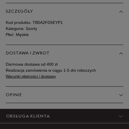
SZCZEGÓŁY
Kod produktu:
TB0A2FD5EYP1
Kategoria: Szorty
Płeć: Męskie
DOSTAWA I ZWROT
Darmowa dostawa od 400 zł
Realizacja zamówienia w ciągu 1-5 dni roboczych
Warunki płatności i dostawy
OPINIE
5
OBSŁUGA KLIENTA
100%