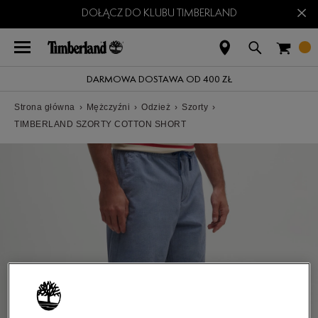
×
DOŁĄCZ DO KLUBU TIMBERLAND
DARMOWA DOSTAWA OD 400 ZŁ
Strona główna
›
Mężczyźni
›
Odzież
›
Szorty
›
TIMBERLAND SZORTY COTTON SHORT