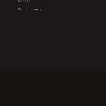
Kariera
Wyczyść
Szukaj
Klub Timberland
?