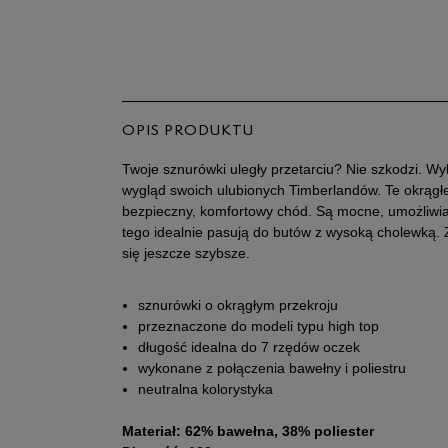
OPIS PRODUKTU
Twoje sznurówki uległy przetarciu? Nie szkodzi. Wy
wygląd swoich ulubionych Timberlandów. Te okrągł
bezpieczny, komfortowy chód. Są mocne, umożliwia
tego idealnie pasują do butów z wysoką cholewką. 
się jeszcze szybsze.
sznurówki o okrągłym przekroju
przeznaczone do modeli typu high top
długość idealna do 7 rzędów oczek
wykonane z połączenia bawełny i poliestru
neutralna kolorystyka
Materiał: 62% bawełna, 38% poliester