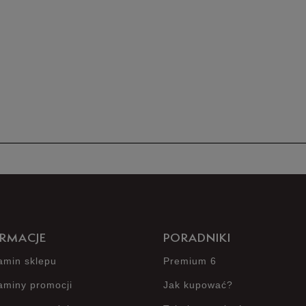
5
4
3
2
1
RMACJE
PORADNIKI
amin sklepu
Premium 6
Jak zbieramy opinie?
aminy promocji
Jak kupować?