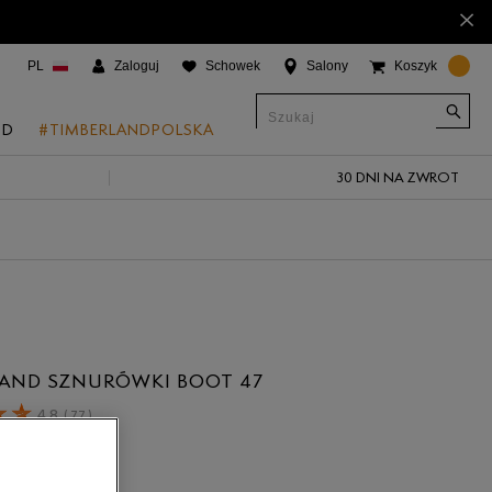
×
PL
Zaloguj
Schowek
Salony
Koszyk
ND
#TIMBERLANDPOLSKA
30 DNI NA ZWROT
CJE
onic Boat Shoes
um 6"
a
 Grove
LAND SZNURÓWKI BOOT 47
 Access
4.8
(
77
)
 Trail
 Park