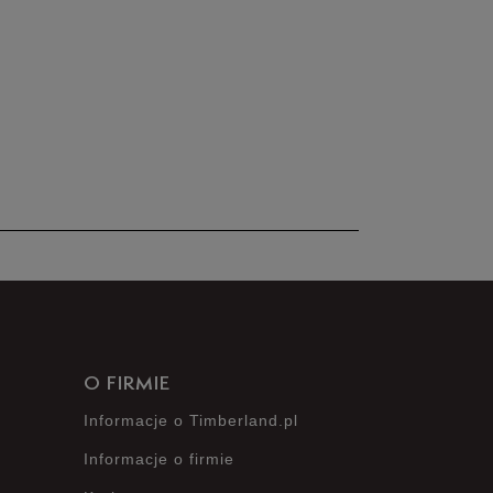
91%
3%
1%
1%
4%
O FIRMIE
Informacje o Timberland.pl
Informacje o firmie
Opinie klientów