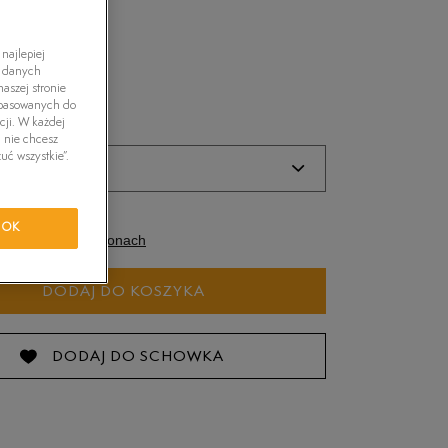
tride Motion
owy
najlepiej
h danych
orkwear
aszej stronie
dopasowanych do
cji. W każdej
i nie chcesz
uć wszystkie”.
E
IZE
OK
dostępność w salonach
DODAJ DO KOSZYKA
DODAJ DO SCHOWKA