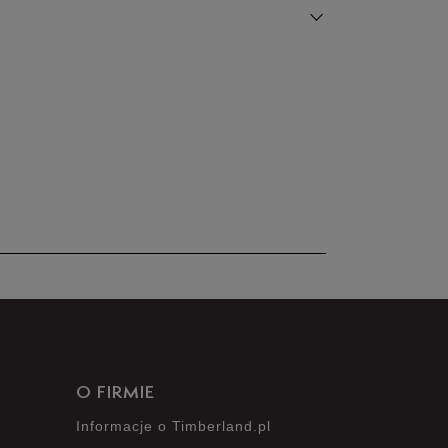
100%
0%
0%
0%
0%
O FIRMIE
Informacje o Timberland.pl