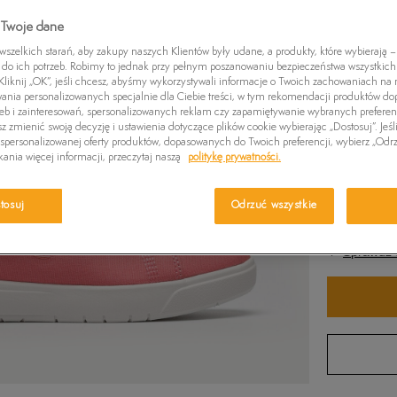
319,99
zł
-3
Czapki zimowe
Swetry
Euro Sprint
Laurel Court
Greens
 Twoje dane
Kurtki zimowe
Killington Trekker
Stone Street
Britton
zelkich starań, aby zakupy naszych Klientów były udane, a produkty, które wybierają – 
Kolor:
Róż
do ich potrzeb. Robimy to jednak przy pełnym poszanowaniu bezpieczeństwa wszystkic
Pro W
liknij „OK”, jeśli chcesz, abyśmy wykorzystywali informacje o Twoich zachowaniach na n
wania personalizowanych specjalnie dla Ciebie treści, w tym rekomendacji produktów 
zeb i zainteresowań, spersonalizowanych reklam czy zapamiętywanie wybranych preferen
z zmienić swoją decyzję i ustawienia dotyczące plików cookie wybierając „Dostosuj”. Jeśl
personalizowanej oferty produktów, dopasowanych do Twoich preferencji, wybierz „Odrz
ania więcej informacji, przeczytaj naszą
politykę prywatności.
Wybierz r
tosuj
Odrzuć wszystkie
Ro
Sprawdź 
36
37
38