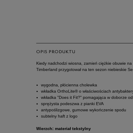
OPIS PRODUKTU
Kiedy nadchodzi wiosna, zamień ciężkie obuwie na
Timberland przygotował na ten sezon niebieskie S
wygodna, płócienna cholewka
wkładka OrthoLite® o właściwościach antybakter
wkładka "Does it Fit?" pomagająca w doborze o
sprężysta podeszwa z pianki EVA
antypoślizgowe, gumowe wykończenie spodu
subtelny haft z logo
Wierzch: materiał tekstylny