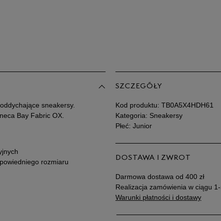
39
40
Po
Zo
SZCZEGÓŁY
 oddychające sneakersy.
Kod produktu:
TB0A5X4HDH61
eneca Bay Fabric OX.
Kategoria: Sneakersy
Płeć: Junior
yjnych
DOSTAWA I ZWROT
dpowiedniego rozmiaru
Darmowa dostawa od 400 zł
Realizacja zamówienia w ciągu 1-
Warunki płatności i dostawy