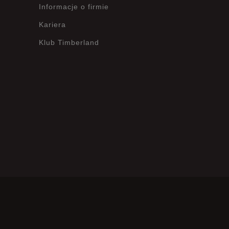
Informacje o firmie
Opinie klientów
Kariera
Wyczyść
Szukaj
Klub Timberland
?