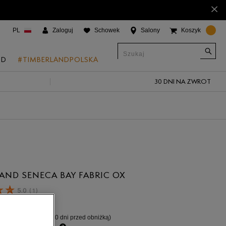
×
PL
Zaloguj
Schowek
Salony
Koszyk
ND
#TIMBERLANDPOLSKA
30 DNI NA ZWROT
CJE
onic Boat Shoes
um 6"
a
 Grove
AND SENECA BAY FABRIC OX
 Access
5.0
(
1
)
ł
 Trail
%
(najniższa cena z 30 dni przed obniżką)
 Park