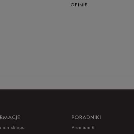
OPINIE
5
4
3
2
1
RMACJE
PORADNIKI
amin sklepu
Premium 6
Jak zbieramy opinie?