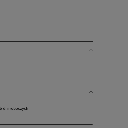
24 cm
Powiadom o dostępności
25 cm
dane w centymetrach wymiary dotyczą długości stopy.
bacz jak zmierzyć stopę?
5 dni roboczych