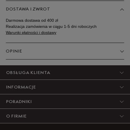
DOSTAWA I ZWROT
Darmowa dostawa od 400 zł
Realizacja zamówienia w ciągu 1-5 dni roboczych
Warunki płatności i dostawy
OPINIE
5
OBSŁUGA KLIENTA
100%
INFORMACJE
4
0%
PORADNIKI
3
0%
O FIRMIE
2
0%