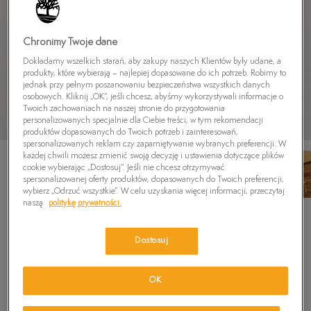
Chronimy Twoje dane
Dokładamy wszelkich starań, aby zakupy naszych Klientów były udane, a
produkty, które wybierają – najlepiej dopasowane do ich potrzeb. Robimy to
jednak przy pełnym poszanowaniu bezpieczeństwa wszystkich danych
osobowych. Kliknij „OK”, jeśli chcesz, abyśmy wykorzystywali informacje o
Twoich zachowaniach na naszej stronie do przygotowania
personalizowanych specjalnie dla Ciebie treści, w tym rekomendacji
produktów dopasowanych do Twoich potrzeb i zainteresowań,
spersonalizowanych reklam czy zapamiętywanie wybranych preferencji. W
każdej chwili możesz zmienić swoją decyzję i ustawienia dotyczące plików
cookie wybierając „Dostosuj”. Jeśli nie chcesz otrzymywać
spersonalizowanej oferty produktów, dopasowanych do Twoich preferencji,
wybierz „Odrzuć wszystkie”. W celu uzyskania więcej informacji, przeczytaj
naszą
politykę prywatności.
TIMBERLAND PLECAK HIKING BACKPACK
22LT
Dostosuj
5.0
(
2
)
279,99
zł
OK
299,99
zł
-7%
(najniższa cena od momentu wprowadzenia produktu)
529,99
zł
-47%
(cena początkowa)