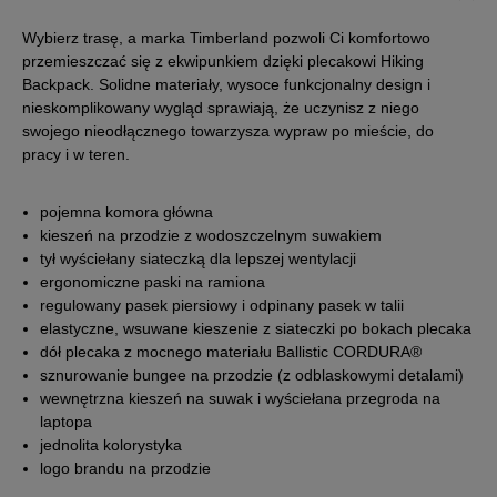
Wybierz trasę, a marka Timberland pozwoli Ci komfortowo
przemieszczać się z ekwipunkiem dzięki plecakowi Hiking
Backpack. Solidne materiały, wysoce funkcjonalny design i
nieskomplikowany wygląd sprawiają, że uczynisz z niego
swojego nieodłącznego towarzysza wypraw po mieście, do
pracy i w teren.
pojemna komora główna
kieszeń na przodzie z wodoszczelnym suwakiem
tył wyściełany siateczką dla lepszej wentylacji
ergonomiczne paski na ramiona
regulowany pasek piersiowy i odpinany pasek w talii
elastyczne, wsuwane kieszenie z siateczki po bokach plecaka
dół plecaka z mocnego materiału Ballistic CORDURA®
sznurowanie bungee na przodzie (z odblaskowymi detalami)
wewnętrzna kieszeń na suwak i wyściełana przegroda na
laptopa
jednolita kolorystyka
logo brandu na przodzie