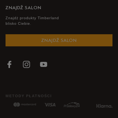
1
0%
ZNAJDŹ SALON
Znajdż produkty Timberland
blisko Ciebie.
Jak zbieramy opinie?
ZNAJDŹ SALON
Opinie klientów
Wyczyść
Szukaj
METODY PŁATNOŚCI