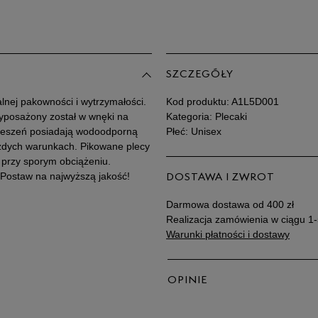
SZCZEGÓŁY
nej pakowności i wytrzymałości.
Kod produktu:
A1L5D001
sażony został w wnęki na
Kategoria: Plecaki
 kieszeń posiadają wodoodporną
Płeć: Unisex
żdych warunkach. Pikowane plecy
 przy sporym obciążeniu.
Postaw na najwyższą jakość!
DOSTAWA I ZWROT
Darmowa dostawa od 400 zł
Realizacja zamówienia w ciągu 1-
Warunki płatności i dostawy
OPINIE