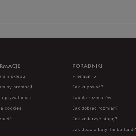
Produkt 
RMACJE
PORADNIKI
amin sklepu
Premium 6
aminy promocji
Jak kupować?
ka prywatności
Tabela rozmiarów
ka cookies
Jak dobrać rozmiar?
pność
Jak zmierzyć stopę?
Jak dbać o buty Timberland