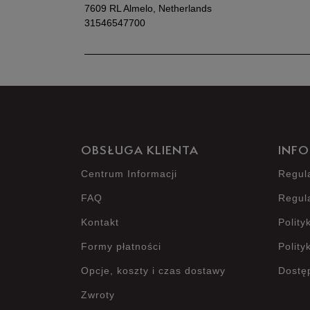
7609 RL Almelo, Netherlands
31546547700
OBSŁUGA KLIENTA
INFO
Centrum Informacji
Regul
FAQ
Regul
Kontakt
Polity
Formy płatności
Polity
Opcje, koszty i czas dostawy
Dostę
Zwroty