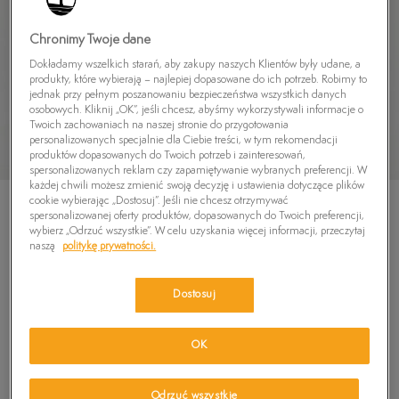
Chronimy Twoje dane
Dokładamy wszelkich starań, aby zakupy naszych Klientów były udane, a
produkty, które wybierają – najlepiej dopasowane do ich potrzeb. Robimy to
jednak przy pełnym poszanowaniu bezpieczeństwa wszystkich danych
osobowych. Kliknij „OK”, jeśli chcesz, abyśmy wykorzystywali informacje o
Twoich zachowaniach na naszej stronie do przygotowania
personalizowanych specjalnie dla Ciebie treści, w tym rekomendacji
produktów dopasowanych do Twoich potrzeb i zainteresowań,
spersonalizowanych reklam czy zapamiętywanie wybranych preferencji. W
każdej chwili możesz zmienić swoją decyzję i ustawienia dotyczące plików
cookie wybierając „Dostosuj”. Jeśli nie chcesz otrzymywać
spersonalizowanej oferty produktów, dopasowanych do Twoich preferencji,
wybierz „Odrzuć wszystkie”. W celu uzyskania więcej informacji, przeczytaj
naszą
politykę prywatności.
TIMBERLAND MOTION ACCESS LOW
Dostosuj
4.9
(
36
)
419,99
zł
OK
529,99
zł
-21%
(najniższa cena od momentu wprowadzenia produktu)
679,99
zł
-38%
(cena początkowa)
Odrzuć wszystkie