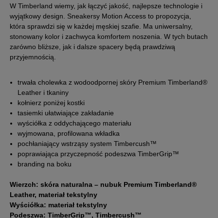
W Timberland wiemy, jak łączyć jakość, najlepsze technologie i
wyjątkowy design. Sneakersy Motion Access to propozycja,
43
27 cm
która sprawdzi się w każdej męskiej szafie. Ma uniwersalny,
stonowany kolor i zachwyca komfortem noszenia. W tych butach
zarówno bliższe, jak i dalsze spacery będą prawdziwą
43,5
27,5 cm
przyjemnością.
44
28 cm
Powiadom o dostępności
trwała cholewka z wodoodpornej skóry Premium Timberland®
Leather i tkaniny
kołnierz poniżej kostki
44,5
28,5 cm
Powiadom o dostępności
tasiemki ułatwiające zakładanie
wyściółka z oddychającego materiału
45
29 cm
wyjmowana, profilowana wkładka
pochłaniający wstrząsy system Timbercush™
poprawiająca przyczepność podeszwa TimberGrip™
45,5
29,5 cm
branding na boku
46
30 cm
Wierzch: skóra naturalna – nubuk Premium Timberland®
Powiadom o dostępności
Leather, materiał tekstylny
Wyściółka: materiał tekstylny
47,5
31 cm
Podeszwa: TimberGrip™, Timbercush™