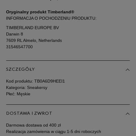
Oryginalny produkt Timberland®
Podane w centymetrach wymiary dotyczą długości stopy.
INFORMACJA O POCHODZENIU PRODUKTU:
Zobacz jak zmierzyć stopę?
TIMBERLAND EUROPE BV
Darwin 8
7609 RL Almelo, Netherlands
31546547700
SZCZEGÓŁY
Kod produktu:
TB0A6D9HEEI1
Kategoria: Sneakersy
Płeć: Męskie
DOSTAWA I ZWROT
Darmowa dostawa od 400 zł
Realizacja zamówienia w ciągu 1-5 dni roboczych