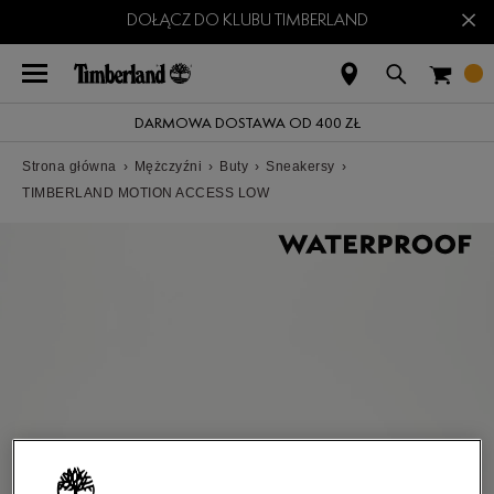
×
DOŁĄCZ DO KLUBU TIMBERLAND
DARMOWA DOSTAWA OD 400 ZŁ
Strona główna
›
Mężczyźni
›
Buty
›
Sneakersy
›
TIMBERLAND MOTION ACCESS LOW