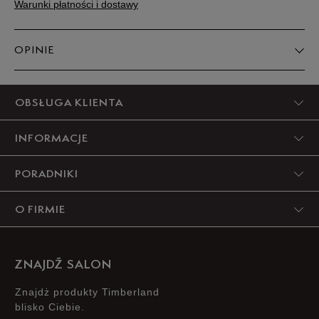
Warunki płatności i dostawy
OPINIE
5
OBSŁUGA KLIENTA
94%
INFORMACJE
4
3%
PORADNIKI
3
3%
O FIRMIE
2
0%
1
0%
ZNAJDŹ SALON
Znajdż produkty Timberland
blisko Ciebie.