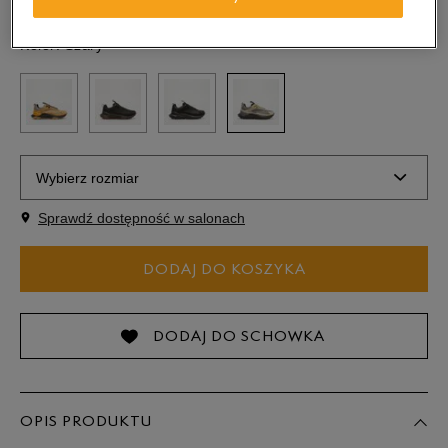
Kolor:
Szary
Wybierz rozmiar
Sprawdź dostępność w salonach
Rozmiary EU
Rozmiary US
DODAJ DO KOSZYKA
40
25 cm
41
25,5 cm
DODAJ DO SCHOWKA
41,5
26 cm
OPIS PRODUKTU
42
26,5 cm