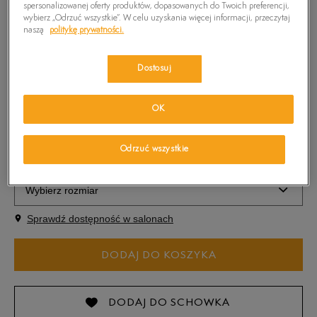
spersonalizowanej oferty produktów, dopasowanych do Twoich preferencji,
wybierz „Odrzuć wszystkie”. W celu uzyskania więcej informacji, przeczytaj
naszą
politykę prywatności.
Kolor:
Szary
Dostosuj
OK
Odrzuć wszystkie
Wybierz rozmiar
Sprawdź dostępność w salonach
Rozmiary EU
Rozmiary US
DODAJ DO KOSZYKA
40
25 cm
Powiadom o dostępności
41
25,5 cm
Powiadom o dostępności
DODAJ DO SCHOWKA