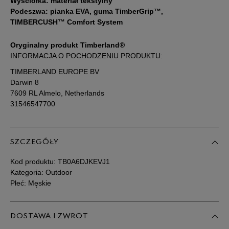
Wyściółka: materiał tekstylny
46
30 cm
Podeszwa: pianka EVA, guma TimberGrip™,
Powiadom o dostępności
TIMBERCUSH™ Comfort System
47,5
31 cm
Powiadom o dostępności
Oryginalny produkt Timberland®
INFORMACJA O POCHODZENIU PRODUKTU:
Podane w centymetrach wymiary dotyczą długości stopy.
TIMBERLAND EUROPE BV
Zobacz jak zmierzyć stopę?
Darwin 8
7609 RL Almelo, Netherlands
31546547700
SZCZEGÓŁY
Kod produktu:
TB0A6DJKEVJ1
Kategoria: Outdoor
Płeć: Męskie
DOSTAWA I ZWROT