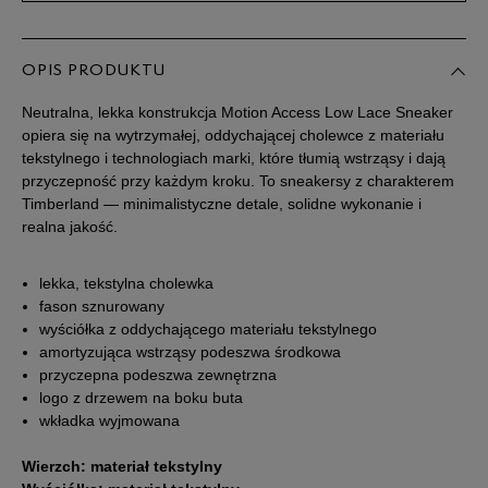
41,5
26 cm
OPIS PRODUKTU
42
26,5 cm
Powiadom o dostępności
Neutralna, lekka konstrukcja Motion Access Low Lace Sneaker
opiera się na wytrzymałej, oddychającej cholewce z materiału
43
27 cm
tekstylnego i technologiach marki, które tłumią wstrząsy i dają
przyczepność przy każdym kroku. To sneakersy z charakterem
Timberland — minimalistyczne detale, solidne wykonanie i
43,5
27,5 cm
realna jakość.
44
28 cm
Powiadom o dostępności
lekka, tekstylna cholewka
fason sznurowany
wyściółka z oddychającego materiału tekstylnego
44,5
28,5 cm
Powiadom o dostępności
amortyzująca wstrząsy podeszwa środkowa
przyczepna podeszwa zewnętrzna
45
29 cm
Powiadom o dostępności
logo z drzewem na boku buta
wkładka wyjmowana
45,5
29,5 cm
Wierzch: materiał tekstylny