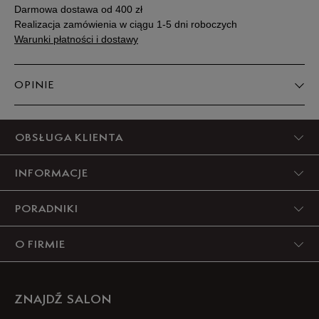
Darmowa dostawa od 400 zł
Realizacja zamówienia w ciągu 1-5 dni roboczych
Warunki płatności i dostawy
OPINIE
5
OBSŁUGA KLIENTA
94%
INFORMACJE
4
2%
PORADNIKI
3
2%
O FIRMIE
2
0%
1
2%
ZNAJDŹ SALON