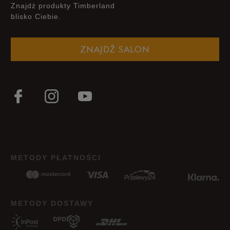
Znajdż produkty Timberland
blisko Ciebie.
Szerokość
Liczba głosów: 15
ZNAJDŹ SALON
Wąski
Standardowy
Szeroki
Zgodność z rozmiarem
Liczba głosów: 15
Zaniżony
Zgodny
Zawyżony
Jak zbieramy opinie?
METODY PŁATNOŚCI
Opinie klientów
Wyczyść
Szukaj
METODY DOSTAWY