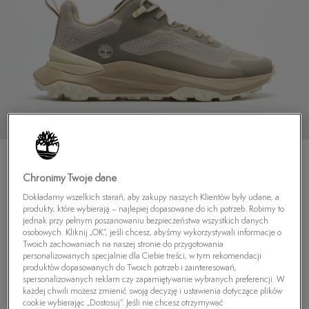
Chronimy Twoje dane
Dokładamy wszelkich starań, aby zakupy naszych Klientów były udane, a
produkty, które wybierają – najlepiej dopasowane do ich potrzeb. Robimy to
TIMBERLAND MOTION ACCESS LOW LACE
jednak przy pełnym poszanowaniu bezpieczeństwa wszystkich danych
SNEAKER
osobowych. Kliknij „OK”, jeśli chcesz, abyśmy wykorzystywali informacje o
Twoich zachowaniach na naszej stronie do przygotowania
4.9
(
48
)
personalizowanych specjalnie dla Ciebie treści, w tym rekomendacji
449,99
zł
produktów dopasowanych do Twoich potrzeb i zainteresowań,
spersonalizowanych reklam czy zapamiętywanie wybranych preferencji. W
589,99
zł
-24%
(najniższa cena z 30 dni przed obniżką)
każdej chwili możesz zmienić swoją decyzję i ustawienia dotyczące plików
589,99
zł
-24%
(cena początkowa)
cookie wybierając „Dostosuj”. Jeśli nie chcesz otrzymywać