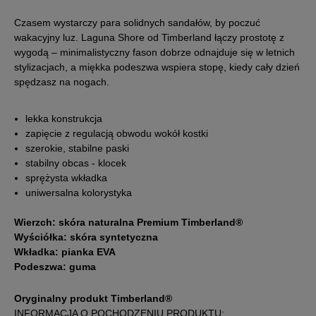
38
24 cm
Powiadom o dostępności
Czasem wystarczy para solidnych sandałów, by poczuć
wakacyjny luz. Laguna Shore od Timberland łączy prostotę z
38,5
24,5 cm
Powiadom o dostępności
wygodą – minimalistyczny fason dobrze odnajduje się w letnich
stylizacjach, a miękka podeszwa wspiera stopę, kiedy cały dzień
spędzasz na nogach.
39
25 cm
lekka konstrukcja
39,5
25,5 cm
zapięcie z regulacją obwodu wokół kostki
szerokie, stabilne paski
stabilny obcas - klocek
40
26 cm
sprężysta wkładka
uniwersalna kolorystyka
41
26,5 cm
Powiadom o dostępności
Wierzch: skóra naturalna Premium Timberland®
Wyściółka: skóra syntetyczna
Podane w centymetrach wymiary dotyczą długości stopy.
Wkładka: pianka EVA
Zobacz jak zmierzyć stopę?
Podeszwa: guma
Oryginalny produkt Timberland®
INFORMACJA O POCHODZENIU PRODUKTU: