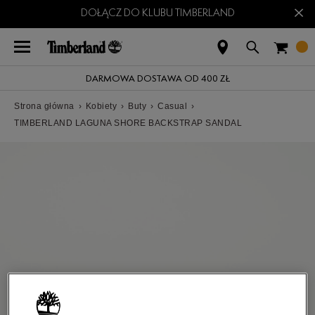
×
DOŁĄCZ DO KLUBU TIMBERLAND
DARMOWA DOSTAWA OD 400 ZŁ
Strona główna
›
Kobiety
›
Buty
›
Casual
›
TIMBERLAND LAGUNA SHORE BACKSTRAP SANDAL