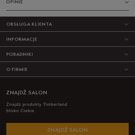
OPINIE
5
OBSŁUGA KLIENTA
100%
INFORMACJE
4
0%
PORADNIKI
3
0%
O FIRMIE
2
0%
1
0%
ZNAJDŹ SALON
Znajdż produkty Timberland
blisko Ciebie.
Szerokość
Liczba głosów: 7
ZNAJDŹ SALON
Wąski
Standardowy
Szeroki