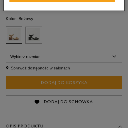
Kolor:
Beżowy
Wybierz rozmiar
Sprawdź dostępność w salonach
Rozmiary EU
Rozmiary US
DODAJ DO KOSZYKA
36
22,5 cm
Powiadom o dostępności
37
23 cm
Powiadom o dostępności
DODAJ DO SCHOWKA
37,5
23,5 cm
Powiadom o dostępności
OPIS PRODUKTU