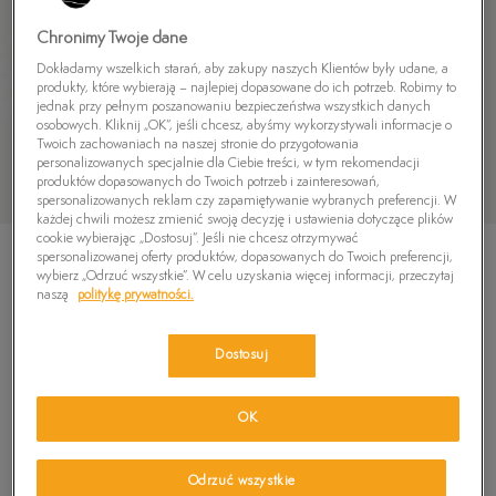
Chronimy Twoje dane
Dokładamy wszelkich starań, aby zakupy naszych Klientów były udane, a
produkty, które wybierają – najlepiej dopasowane do ich potrzeb. Robimy to
jednak przy pełnym poszanowaniu bezpieczeństwa wszystkich danych
osobowych. Kliknij „OK”, jeśli chcesz, abyśmy wykorzystywali informacje o
Twoich zachowaniach na naszej stronie do przygotowania
personalizowanych specjalnie dla Ciebie treści, w tym rekomendacji
produktów dopasowanych do Twoich potrzeb i zainteresowań,
spersonalizowanych reklam czy zapamiętywanie wybranych preferencji. W
każdej chwili możesz zmienić swoją decyzję i ustawienia dotyczące plików
cookie wybierając „Dostosuj”. Jeśli nie chcesz otrzymywać
spersonalizowanej oferty produktów, dopasowanych do Twoich preferencji,
wybierz „Odrzuć wszystkie”. W celu uzyskania więcej informacji, przeczytaj
naszą
politykę prywatności.
TIMBERLAND LAGUNA SHORE BACKSTRAP
Dostosuj
SANDAL
5.0
(
8
)
OK
349,99
zł
419,99
zł
-17%
(najniższa cena od momentu wprowadzenia produktu)
Odrzuć wszystkie
499,99
zł
-30%
(cena początkowa)