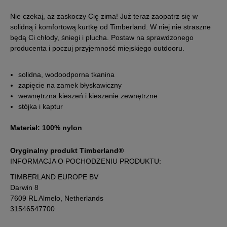
XXXL
Nie czekaj, aż zaskoczy Cię zima! Już teraz zaopatrz się w
solidną i komfortową kurtkę od Timberland. W niej nie straszne
będą Ci chłody, śniegi i plucha. Postaw na sprawdzonego
producenta i poczuj przyjemność miejskiego outdooru.
solidna, wodoodporna tkanina
zapięcie na zamek błyskawiczny
wewnętrzna kieszeń i kieszenie zewnętrzne
stójka i kaptur
Materiał: 100% nylon
Oryginalny produkt Timberland®
INFORMACJA O POCHODZENIU PRODUKTU:
TIMBERLAND EUROPE BV
Darwin 8
7609 RL Almelo, Netherlands
31546547700