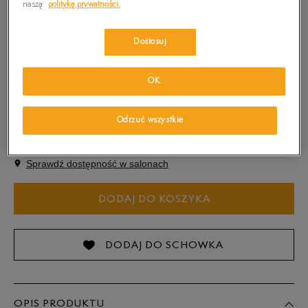
naszą
politykę prywatności.
Dostosuj
Kolor:
Czarny
OK
Odrzuć wszystkie
Wybierz rozmiar
Sprawdź dostępność w salonach
S
DODAJ DO KOSZYKA
M
L
DODAJ DO SCHOWKA
XL
OPIS PRODUKTU