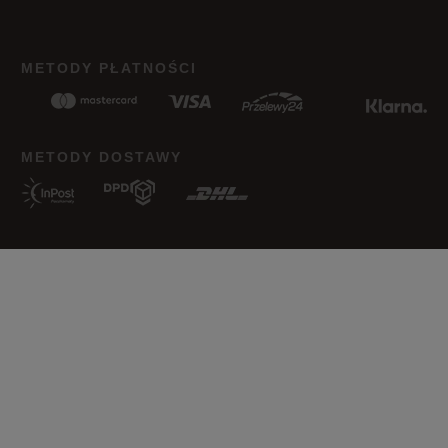
METODY PŁATNOŚCI
METODY DOSTAWY