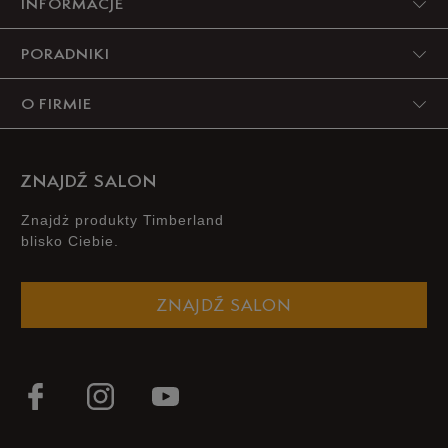
INFORMACJE
4
0%
PORADNIKI
3
0%
O FIRMIE
2
0%
1
0%
ZNAJDŹ SALON
Znajdż produkty Timberland
blisko Ciebie.
Jak zbieramy opinie?
ZNAJDŹ SALON
Opinie klientów
Wyczyść
Szukaj