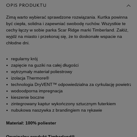
XL
OPIS PRODUKTU
Zimą warto wybierać sprawdzone rozwiązania. Kurtka powinna
XXL
być ciepła, solidna i zapewniać swobodę ruchów. Wszystkie te
cechy łączy w sobie parka Scar Ridge marki Timberland. Załóż,
XXXL
wyjdź na miasto i przekonaj się, że to doskonałe wspacie na
chłodne dni.
regularny krój
zapięcie na guziki na całej długości
wytrzymały materiał poliestrowy
izolacja Thermore®
technologia DryVENT™ odpowiedzialna za cyrkulację powietrza
wodoodporna impregnacja
kieszenie boczne
zintegrowany kaptur wykończony sztucznym futerkiem
nubukowa naszywka z brandingiem na rękawie
Materiał: 100% poliester
Oryginalny produkt Timberland®