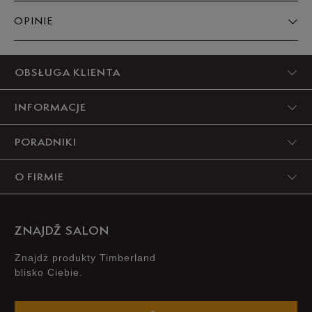
OPINIE
5
OBSŁUGA KLIENTA
94%
INFORMACJE
4
3%
PORADNIKI
3
3%
O FIRMIE
2
0%
1
0%
ZNAJDŹ SALON
Znajdż produkty Timberland
blisko Ciebie.
Zgodność z rozmiarem
Liczba głosów: 11