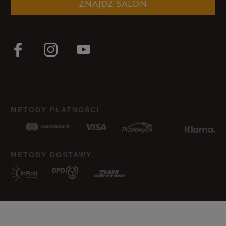
ZNAJDŹ SALON
Zaniżony
Zgodny
Zawyżony
Szerokość
Liczba głosów: 11
Wąski
Standardowy
Szeroki
Jak zbieramy opinie?
METODY PŁATNOŚCI
Opinie klientów
Wyczyść
Szukaj
METODY DOSTAWY