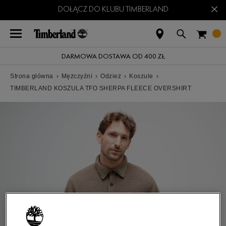
×
DOŁĄCZ DO KLUBU TIMBERLAND
DARMOWA DOSTAWA OD 400 ZŁ
Strona główna
›
Mężczyźni
›
Odzież
›
Koszule
›
TIMBERLAND KOSZULA TFO SHERPA FLEECE OVERSHIRT