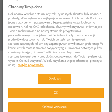
Chronimy Twoje dane
Dokładamy wszelkich starań, aby zakupy naszych Klientów były udane, a
produkty, które wybierają – najlepiej dopasowane do ich potrzeb. Robimy to
jednak przy pełnym poszanowaniu bezpieczeństwa wszystkich danych
osobowych. Kliknij „OK”, jeśli chcesz, abyśmy wykorzystywali informacje o
Twoich zachowaniach na naszej stronie do przygotowania
personalizowanych specjalnie dla Ciebie treści, w tym rekomendacji
produktów dopasowanych do Twoich potrzeb i zainteresowań,
spersonalizowanych reklam czy zapamiętywanie wybranych preferencji. W
każdej chwili możesz zmienić swoją decyzję i ustawienia dotyczące plików
cookie wybierając „Dostosuj”. Jeśli nie chcesz otrzymywać
spersonalizowanej oferty produktów, dopasowanych do Twoich preferencji,
wybierz „Odrzuć wszystkie”. W celu uzyskania więcej informacji, przeczytaj
naszą
politykę prywatności.
TIMBERLAND KOSZULA TFO SHERPA FLEECE
Dostosuj
OVERSHIRT
369,99
zł
OK
389,99
zł
-5%
(najniższa cena z 30 dni przed obniżką)
629,99
zł
-41%
(cena początkowa)
Odrzuć wszystkie