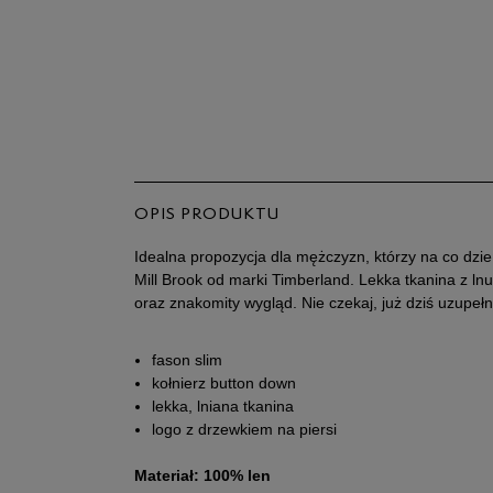
OPIS PRODUKTU
Idealna propozycja dla mężczyzn, którzy na co dz
Mill Brook od marki Timberland. Lekka tkanina z l
oraz znakomity wygląd. Nie czekaj, już dziś uzupełn
fason slim
kołnierz button down
lekka, lniana tkanina
logo z drzewkiem na piersi
Materiał: 100% len