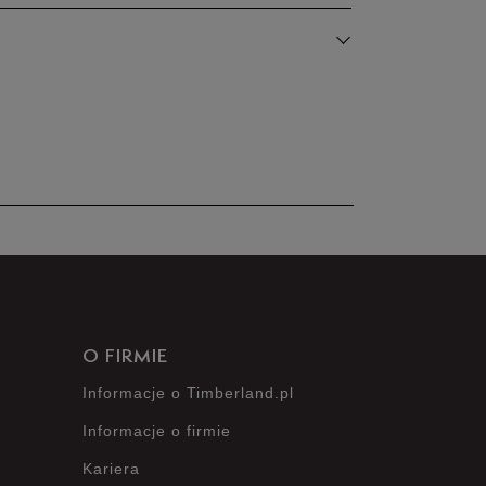
100%
Szerokość
Liczba głosów: 3
0%
Wąski
Standardowy
Szeroki
0%
Zgodność z
Liczba
0%
rozmiarem
głosów: 3
Zaniżony
Zgodny
Zawyżony
0%
O FIRMIE
Informacje o Timberland.pl
Informacje o firmie
Kariera