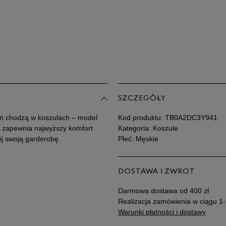
XXL
XXXL
SZCZEGÓŁY
ień chodzą w koszulach – model
Kod produktu:
TB0A2DC3Y941
nu zapewnia najwyższy komfort
Kategoria: Koszule
ij swoją garderobę.
Płeć: Męskie
DOSTAWA I ZWROT
Darmowa dostawa od 400 zł
Realizacja zamówienia w ciągu 1-
Warunki płatności i dostawy