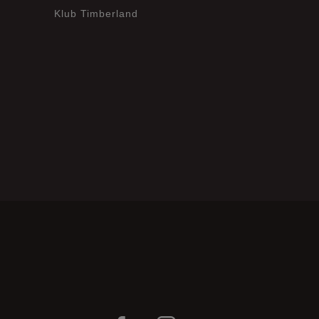
Opinie klientów
Klub Timberland
Wyczyść
Szukaj
?