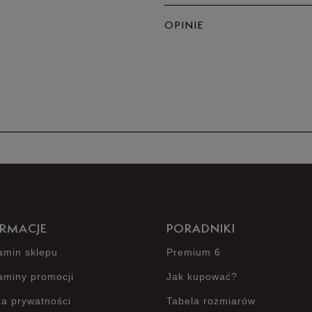
OPINIE
5
4
3
2
1
RMACJE
PORADNIKI
amin sklepu
Premium 6
aminy promocji
Jak kupować?
Jak zbieramy opinie?
ka prywatności
Tabela rozmiarów