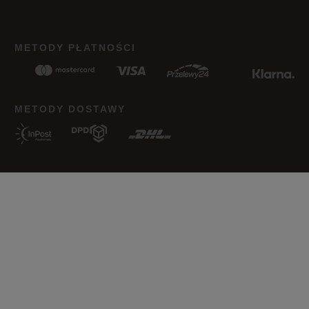
Jak zbieramy opinie?
METODY PŁATNOŚCI
Opinie klientów
Wyczyść
Szukaj
METODY DOSTAWY