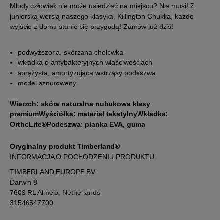
Młody człowiek nie może usiedzieć na miejscu? Nie musi! Z
juniorską wersją naszego klasyka, Killington Chukka, każde
27
16,5 cm
Powiadom o dostępności
wyjście z domu stanie się przygodą! Zamów już dziś!
28
17 cm
Powiadom o dostępności
podwyższona, skórzana cholewka
wkładka o antybakteryjnych właściwościach
sprężysta, amortyzująca wstrząsy podeszwa
29
18 cm
Powiadom o dostępności
model sznurowany
Wierzch: skóra naturalna nubukowa klasy
30
18,5 cm
Powiadom o dostępności
premium
Wyściółka: materiał tekstylny
Wkładka:
OrthoLite®
Podeszwa: pianka EVA, guma
Podane w centymetrach wymiary dotyczą długości stopy.
Zobacz jak zmierzyć stopę?
Oryginalny produkt Timberland®
INFORMACJA O POCHODZENIU PRODUKTU:
TIMBERLAND EUROPE BV
Darwin 8
7609 RL Almelo, Netherlands
31546547700