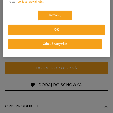
naszą
politykę prywatności.
Kolor:
Granatowy
Dostosuj
OK
Odrzuć wszystkie
Wybierz rozmiar
Sprawdź dostępność w salonach
Rozmiary EU
Rozmiary US
DODAJ DO KOSZYKA
23
14 cm
24
14,5 cm
DODAJ DO SCHOWKA
25
15 cm
Powiadom o dostępności
OPIS PRODUKTU
26
16 cm
Powiadom o dostępności