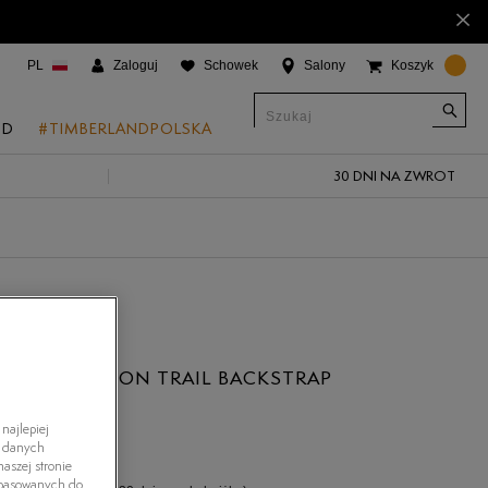
×
PL
Zaloguj
Schowek
Salony
Koszyk
ND
#TIMBERLANDPOLSKA
30 DNI NA ZWROT
CJE
onic Boat Shoes
um 6"
a
 Grove
AND GARRISON TRAIL BACKSTRAP
 Access
najlepiej
4.7
(
38
)
 Trail
h danych
ł
aszej stronie
 Park
dopasowanych do