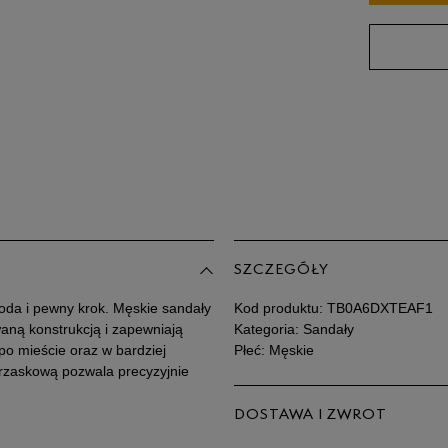
41,5
43
44
45
46
Po
Zo
47,5
SZCZEGÓŁY
boda i pewny krok. Męskie sandały
Kod produktu:
TB0A6DXTEAF1
waną konstrukcją i zapewniają
Kategoria: Sandały
po mieście oraz w bardziej
Płeć: Męskie
trzaskową pozwala precyzyjnie
DOSTAWA I ZWROT