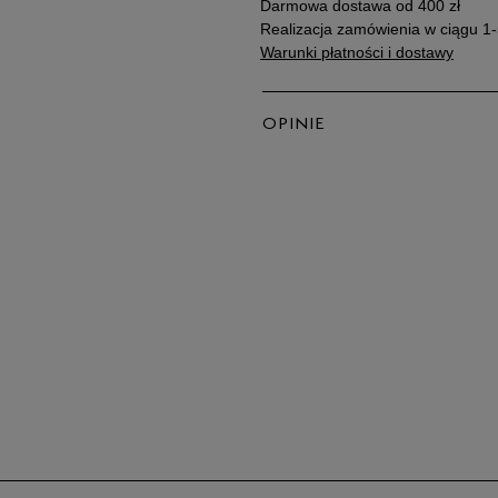
Darmowa dostawa od 400 zł
Realizacja zamówienia w ciągu 1-
Warunki płatności i dostawy
OPINIE
5
4
3
2
1