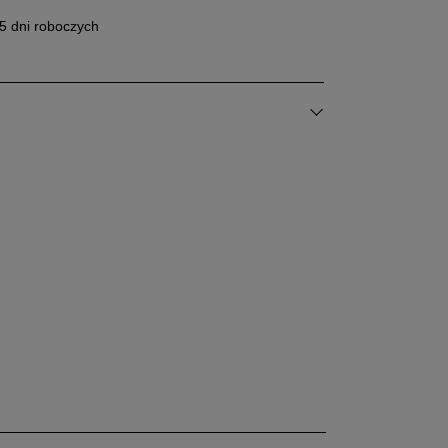
5 dni roboczych
89%
Szerokość
Liczba głosów: 13
0%
Wąski
Standardowy
Szeroki
3%
Zgodność z
Liczba
3%
rozmiarem
głosów: 13
Zaniżony
Zgodny
Zawyżony
5%