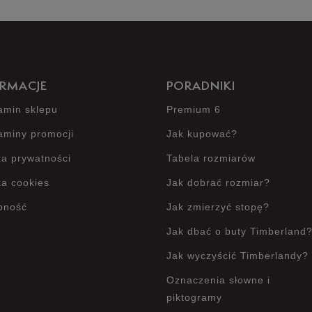
Jak zbieramy opinie?
RMACJE
PORADNIKI
amin sklepu
Premium 6
aminy promocji
Jak kupować?
ka prywatności
Tabela rozmiarów
ka cookies
Jak dobrać rozmiar?
pność
Jak zmierzyć stopę?
Jak dbać o buty Timberland
Jak wyczyścić Timberlandy?
Oznaczenia słowne i
piktogramy