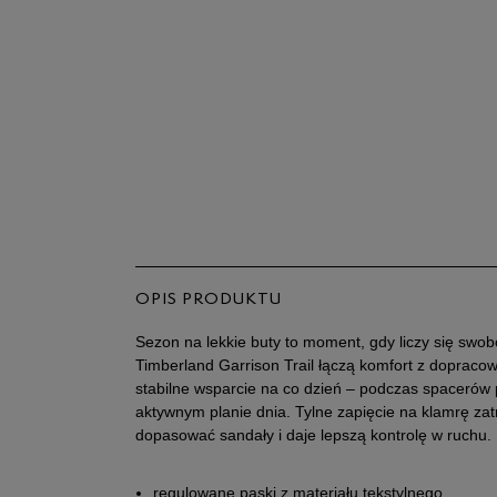
OPIS PRODUKTU
Sezon na lekkie buty to moment, gdy liczy się swo
Timberland Garrison Trail łączą komfort z dopraco
stabilne wsparcie na co dzień – podczas spacerów 
aktywnym planie dnia. Tylne zapięcie na klamrę za
dopasować sandały i daje lepszą kontrolę w ruchu.
regulowane paski z materiału tekstylnego