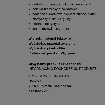
dodatkowe zapięcie z klamrą na zapiętku
pętelka ułatwiająca zakładanie
podeszwa środkowa z amortyzującej pianki
elastyczny bieżnik z gumy
modna kolorystyka
logo z drzewkiem z boku
Wierzch: materiał tekstylny
Wyściółka: materiał tekstylny
Wyściółka: pianka EVA
Podeszwa: pianka EVA, guma
Oryginalny produkt Timberland®
INFORMACJA O POCHODZENIU PRODUKTU:
TIMBERLAND EUROPE BV
Darwin 8
7609 RL Almelo, Netherlands
31546547700