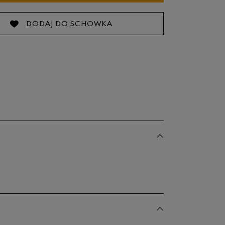
26 cm
DODAJ DO SCHOWKA
27 cm
28 cm
29 cm
30 cm
dane w centymetrach wymiary dotyczą długości stopy.
bacz jak zmierzyć stopę?
31 cm