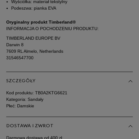
39
25 cm
Powiadom o dostępności
Wyściółka: materiał tekstylny
Podeszwa: pianka EVA
39,5
25,5 cm
Powiadom o dostępności
Oryginalny produkt Timberland®
INFORMACJA O POCHODZENIU PRODUKTU:
40
26 cm
Powiadom o dostępności
TIMBERLAND EUROPE BV
Darwin 8
7609 RL Almelo, Netherlands
41
26,5 cm
Powiadom o dostępności
31546547700
Podane w centymetrach wymiary dotyczą długości stopy.
Zobacz jak zmierzyć stopę?
SZCZEGÓŁY
Kod produktu:
TB0A2KTG6621
Kategoria: Sandały
Płeć: Damskie
DOSTAWA I ZWROT
Darmowa dostawa od 400 zł