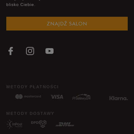
blisko Ciebie.
Szerokość
Liczba głosów: 2
ZNAJDŹ SALON
Wąski
Standardowy
Szeroki
Zgodność z rozmiarem
Liczba głosów: 2
Zaniżony
Zgodny
Zawyżony
Jak zbieramy opinie?
METODY PŁATNOŚCI
Opinie klientów
Wyczyść
Szukaj
METODY DOSTAWY