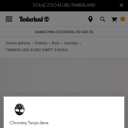
×
DOŁĄCZ DO KLUBU TIMBERLAND
DARMOWA DOSTAWA OD 400 ZŁ
Strona główna
›
Kobiety
›
Buty
›
Sandały
›
TIMBERLAND EURO SWIFT SANDAL
Chronimy Twoje dane