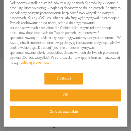
Dokładamy wszelkich starań, aby zakupy naszych Klientów były udane, a
produkty, które wybierają – najlepiej dopasowane do ich potrzeb. Robimy to
jednak przy pełnym poszanowaniu bezpieczeństwa wszystkich danych
osobowych. Kliknij „OK”, jeśli chcesz, abyśmy wykorzystywali informacje o
Twoich zachowaniach na naszej stronie do przygotowania
personalizowanych specjalnie dla Ciebie treści, w tym rekomendacji
produktów dopasowanych do Twoich potrzeb i zainteresowań,
spersonalizowanych reklam czy zapamiętywanie wybranych preferencji. W
każdej chwili możesz zmienić swoją decyzję i ustawienia dotyczące plików
cookie wybierając „Dostosuj”. Jeśli nie chcesz otrzymywać
spersonalizowanej oferty produktów, dopasowanych do Twoich preferencji,
wybierz „Odrzuć wszystkie”. W celu uzyskania więcej informacji, przeczytaj
naszą
politykę prywatności.
Dostosuj
TIMBERLAND EURO SWIFT SANDAL
OK
5.0
(
4
)
159,99
zł
Odrzuć wszystkie
PRODUKT NIEDOSTĘPNY