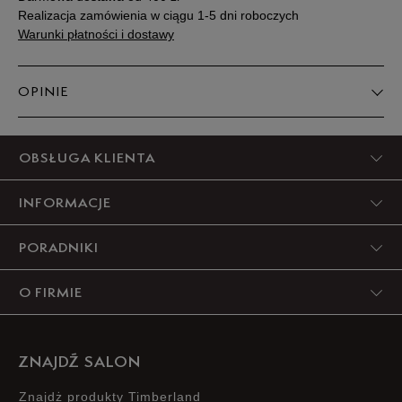
Realizacja zamówienia w ciągu 1-5 dni roboczych
Warunki płatności i dostawy
OPINIE
5
OBSŁUGA KLIENTA
100%
INFORMACJE
4
0%
PORADNIKI
3
0%
O FIRMIE
2
0%
1
0%
ZNAJDŹ SALON
Znajdż produkty Timberland