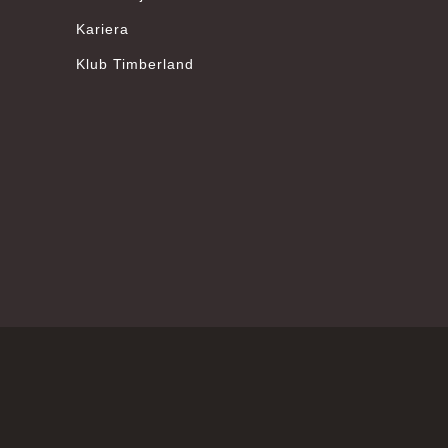
Opinie klientów
Kariera
Klub Timberland
Wyczyść
Szukaj
?