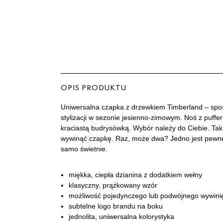
OPIS PRODUKTU
Uniwersalna czapka z drzewkiem Timberland – spo
stylizacji w sezonie jesienno-zimowym. Noś z puffe
kraciastą budrysówką. Wybór należy do Ciebie. Tak 
wywinąć czapkę. Raz, może dwa? Jedno jest pewn
samo świetnie.
miękka, ciepła dzianina z dodatkiem wełny
klasyczny, prążkowany wzór
możliwość pojedynczego lub podwójnego wywini
subtelne logo brandu na boku
jednolita, uniwersalna kolorystyka