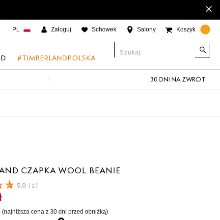
×
PL
Zaloguj
Schowek
Salony
Koszyk
ND
#TIMBERLANDPOLSKA
30 DNI NA ZWROT
CJE
onic Boat Shoes
um 6"
a
 Grove
AND CZAPKA WOOL BEANIE
 Access
5.0
(
2
)
ł
 Trail
%
(najniższa cena z 30 dni przed obniżką)
 Park