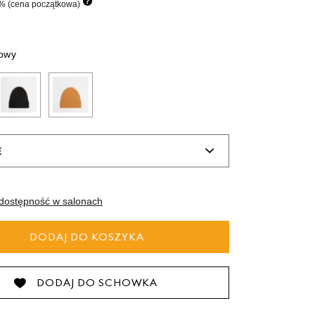
0%
(cena początkowa)
tride Motion
owy
orkwear
E
IZE
dostępność w salonach
DODAJ DO KOSZYKA
DODAJ DO SCHOWKA