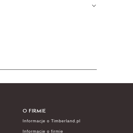
100%
0%
0%
0%
0%
O FIRMIE
Informacje o Timberland.pl
Informacje o firmie