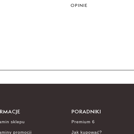
OPINIE
5
4
3
2
1
RMACJE
PORADNIKI
amin sklepu
Premium 6
Jak zbieramy opinie?
aminy promocji
Jak kupować?