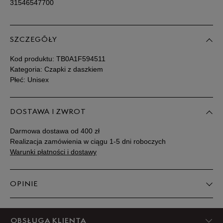
31546547700
SZCZEGÓŁY
Kod produktu:
TB0A1F594511
Kategoria: Czapki z daszkiem
Płeć: Unisex
DOSTAWA I ZWROT
Darmowa dostawa od 400 zł
Realizacja zamówienia w ciągu 1-5 dni roboczych
Warunki płatności i dostawy
OPINIE
5
OBSŁUGA KLIENTA
67%