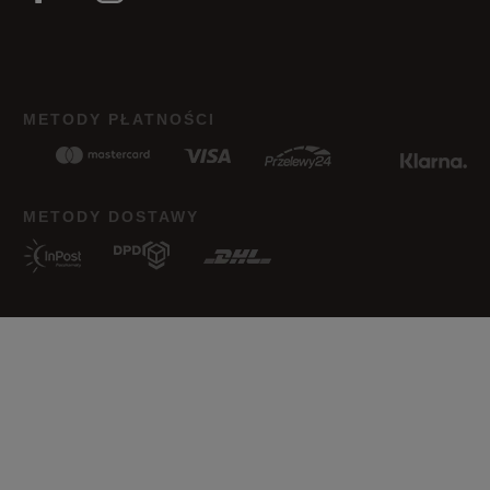
METODY PŁATNOŚCI
METODY DOSTAWY