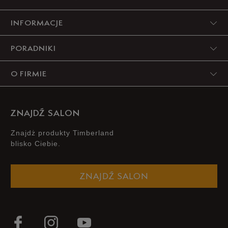
INFORMACJE
4
17%
PORADNIKI
3
0%
O FIRMIE
2
0%
1
17%
ZNAJDŹ SALON
Znajdż produkty Timberland
blisko Ciebie.
Jak zbieramy opinie?
ZNAJDŹ SALON
Opinie klientów
Wyczyść
Szukaj