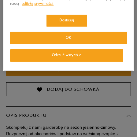
naszą
politykę prywatności.
Dostosuj
OK
ONE SIZE
Sprawdź dostępność w salonach
Odrzuć wszystkie
ONE SIZE
DODAJ DO KOSZYKA
DODAJ DO SCHOWKA
OPIS PRODUKTU
Skompletuj z nami garderobę na sezon jesienno-zimowy.
Rozpocznij od akcesoriów i podstaw na wełnianą czapkę z