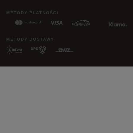
METODY PŁATNOŚCI
METODY DOSTAWY