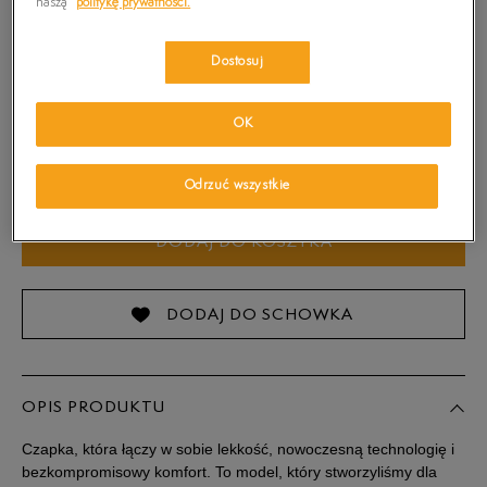
naszą
politykę prywatności.
Dostosuj
OK
ONE SIZE
Sprawdź dostępność w salonach
Odrzuć wszystkie
ONE SIZE
DODAJ DO KOSZYKA
DODAJ DO SCHOWKA
OPIS PRODUKTU
Czapka, która łączy w sobie lekkość, nowoczesną technologię i
bezkompromisowy komfort. To model, który stworzyliśmy dla