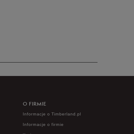
100%
0%
0%
0%
0%
O FIRMIE
Informacje o Timberland.pl
Informacje o firmie
Opinie klientów