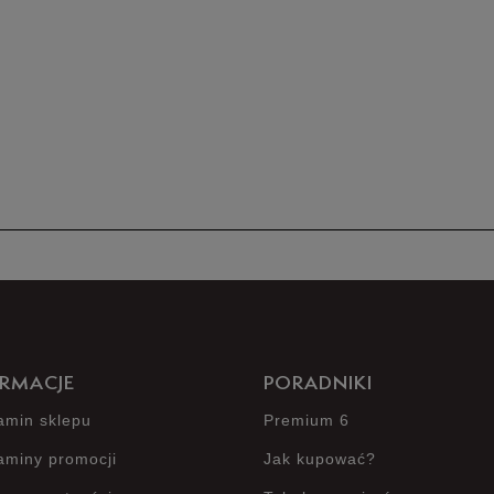
5
4
3
2
1
RMACJE
PORADNIKI
amin sklepu
Premium 6
Jak zbieramy opinie?
aminy promocji
Jak kupować?