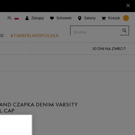
×
PL
Zaloguj
Schowek
Salony
Koszyk
ND
#TIMBERLANDPOLSKA
30 DNI NA ZWROT
CJE
onic Boat Shoes
um 6"
a
 Grove
AND CZAPKA DENIM VARSITY
 Access
L CAP
5.0
(
1
)
 Trail
ł
 Park