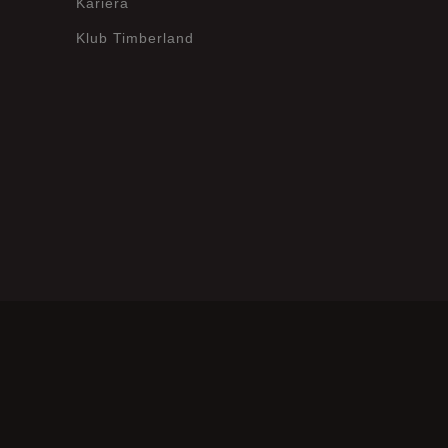
Kariera
Klub Timberland
Wyczyść
Szukaj
?