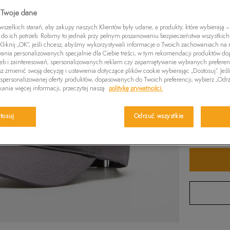
Czapki zimowe
Swetry
Euro Sprint
Laurel Court
Greens
 Twoje dane
Kolor:
Szar
Kurtki zimowe
Killington Trekker
Stone Street
Britton
zelkich starań, aby zakupy naszych Klientów były udane, a produkty, które wybierają – 
do ich potrzeb. Robimy to jednak przy pełnym poszanowaniu bezpieczeństwa wszystkic
Pro W
liknij „OK”, jeśli chcesz, abyśmy wykorzystywali informacje o Twoich zachowaniach na n
wania personalizowanych specjalnie dla Ciebie treści, w tym rekomendacji produktów 
zeb i zainteresowań, spersonalizowanych reklam czy zapamiętywanie wybranych preferen
z zmienić swoją decyzję i ustawienia dotyczące plików cookie wybierając „Dostosuj”. Jeśl
personalizowanej oferty produktów, dopasowanych do Twoich preferencji, wybierz „Odrz
ania więcej informacji, przeczytaj naszą
politykę prywatności.
ONE SIZ
tosuj
Odrzuć wszystkie
ONE S
Sprawdź 