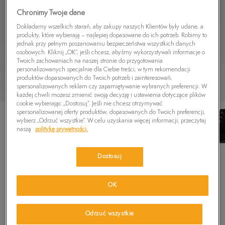
Chronimy Twoje dane
Dokładamy wszelkich starań, aby zakupy naszych Klientów były udane, a
produkty, które wybierają – najlepiej dopasowane do ich potrzeb. Robimy to
jednak przy pełnym poszanowaniu bezpieczeństwa wszystkich danych
osobowych. Kliknij „OK”, jeśli chcesz, abyśmy wykorzystywali informacje o
Twoich zachowaniach na naszej stronie do przygotowania
personalizowanych specjalnie dla Ciebie treści, w tym rekomendacji
produktów dopasowanych do Twoich potrzeb i zainteresowań,
spersonalizowanych reklam czy zapamiętywanie wybranych preferencji. W
każdej chwili możesz zmienić swoją decyzję i ustawienia dotyczące plików
cookie wybierając „Dostosuj”. Jeśli nie chcesz otrzymywać
spersonalizowanej oferty produktów, dopasowanych do Twoich preferencji,
wybierz „Odrzuć wszystkie”. W celu uzyskania więcej informacji, przeczytaj
naszą
politykę prywatności.
TIMBERLAND CORTINA VALLEY 6IN BT WP
Dostosuj
5.0
(
10
)
619,99
zł
OK
692,99
zł
-11%
(najniższa cena od momentu wprowadzenia produktu)
1 099,99
zł
-44%
(cena początkowa)
Odrzuć wszystkie