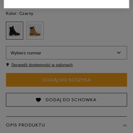
Kolor:
Czarny
Wybierz rozmiar
Sprawdź dostępność w salonach
Rozmiary EU
Rozmiary US
DODAJ DO KOSZYKA
36
22,5 cm
37
23 cm
Powiadom o dostępności
DODAJ DO SCHOWKA
37,5
23,5 cm
Powiadom o dostępności
OPIS PRODUKTU
38
24 cm
Powiadom o dostępności