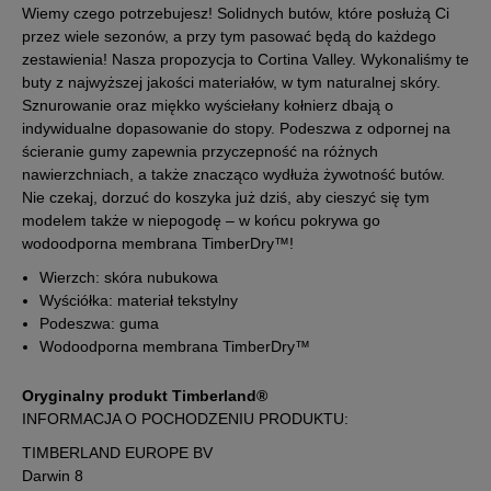
Wiemy czego potrzebujesz! Solidnych butów, które posłużą Ci
przez wiele sezonów, a przy tym pasować będą do każdego
38,5
24,5 cm
Powiadom o dostępności
zestawienia! Nasza propozycja to Cortina Valley. Wykonaliśmy te
buty z najwyższej jakości materiałów, w tym naturalnej skóry.
Sznurowanie oraz miękko wyściełany kołnierz dbają o
39
25 cm
Powiadom o dostępności
indywidualne dopasowanie do stopy. Podeszwa z odpornej na
ścieranie gumy zapewnia przyczepność na różnych
39,5
25,5 cm
nawierzchniach, a także znacząco wydłuża żywotność butów.
Powiadom o dostępności
Nie czekaj, dorzuć do koszyka już dziś, aby cieszyć się tym
modelem także w niepogodę – w końcu pokrywa go
40
26 cm
Powiadom o dostępności
wodoodporna membrana TimberDry™!
Wierzch: skóra nubukowa
41
26,5 cm
Powiadom o dostępności
Wyściółka: materiał tekstylny
Podeszwa: guma
Wodoodporna membrana TimberDry™
Podane w centymetrach wymiary dotyczą długości stopy.
Zobacz jak zmierzyć stopę?
Oryginalny produkt Timberland®
INFORMACJA O POCHODZENIU PRODUKTU:
TIMBERLAND EUROPE BV
Darwin 8