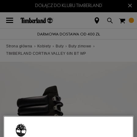
×
DOŁĄCZ DO KLUBU TIMBERLAND
DARMOWA DOSTAWA OD 400 ZŁ
Strona główna
›
Kobiety
›
Buty
›
Buty zimowe
›
TIMBERLAND CORTINA VALLEY 6IN BT WP