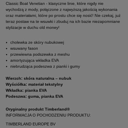
Classic Boat Venetian - klasyczne linie, które nigdy nie
wychodzą z mody, połączone z najwyższą jakością wykonania
43
27 cm
oraz materiałami, które po prostu chce się nosić! Nie czekaj, już
teraz postaw na te wsuwki i zbuduj na ich bazie niezapomniane
stylizacje w duchu old money!
43,5
27,5 cm
cholewka ze skóry nubukowej
44
28 cm
wsuwany fason
przewiewna podszewka z meshu
amortyzująca wkładka EVA
44,5
28,5 cm
niebrudząca podeszwa z pianki i gumy
45
29 cm
Wierzch: skóra naturalna – nubuk
Wyściółka: materiał tekstylny
Wkładka: pianka EVA
45,5
29,5 cm
Podeszwa: guma, pianka EVA
46
30 cm
Powiadom o dostępności
Oryginalny produkt Timberland®
INFORMACJA O POCHODZENIU PRODUKTU:
47,5
31 cm
TIMBERLAND EUROPE BV