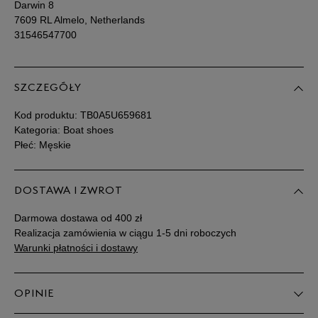
Darwin 8
7609 RL Almelo, Netherlands
Podane w centymetrach wymiary dotyczą długości stopy.
31546547700
Zobacz jak zmierzyć stopę?
SZCZEGÓŁY
Kod produktu:
TB0A5U659681
Kategoria: Boat shoes
Płeć: Męskie
DOSTAWA I ZWROT
Darmowa dostawa od 400 zł
Realizacja zamówienia w ciągu 1-5 dni roboczych
Warunki płatności i dostawy
OPINIE