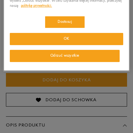
wybierz „Odrzuć wszystkie”. W celu uzyskania więcej informacji, przeczytaj
naszą
politykę prywatności.
Kolor:
Brązowy
Dostosuj
OK
Wybierz rozmiar
Odrzuć wszystkie
Sprawdź dostępność w salonach
Rozmiary EU
Rozmiary US
DODAJ DO KOSZYKA
40
25 cm
41
25,5 cm
DODAJ DO SCHOWKA
41,5
26 cm
OPIS PRODUKTU
42
26,5 cm