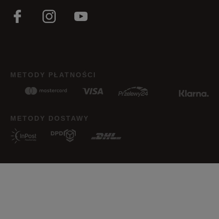
Wąski
Standardowy
Szeroki
Jak zbieramy opinie?
METODY PŁATNOŚCI
Opinie klientów
Wyczyść
Szukaj
METODY DOSTAWY