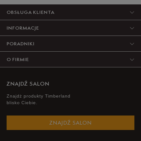
5
OBSŁUGA KLIENTA
89%
INFORMACJE
4
0%
PORADNIKI
3
11%
O FIRMIE
2
0%
1
0%
ZNAJDŹ SALON
Znajdż produkty Timberland
blisko Ciebie.
Zgodność z rozmiarem
Liczba głosów: 1
ZNAJDŹ SALON
Zaniżony
Zgodny
Zawyżony
Szerokość
Liczba głosów: 1