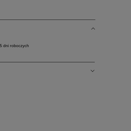
29 cm
29,5 cm
30 cm
5 dni roboczych
31 cm
Powiadom o dostępności
89%
Szerokość
Liczba głosów: 39
5%
Wąski
Standardowy
Szeroki
2%