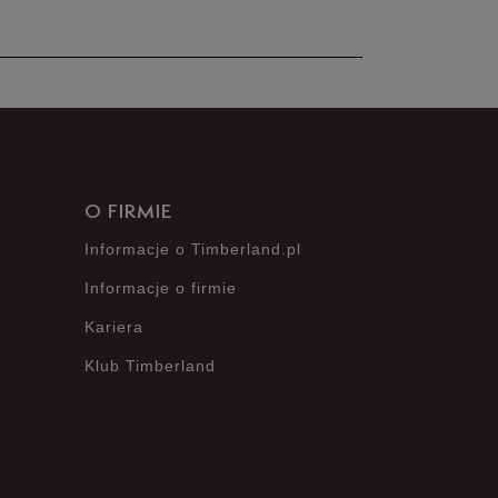
Zgodność z
Liczba
0%
rozmiarem
głosów: 40
Zaniżony
Zgodny
Zawyżony
5%
O FIRMIE
Opinie klientów
Informacje o Timberland.pl
Informacje o firmie
Wyczyść
Szukaj
Kariera
Klub Timberland
?