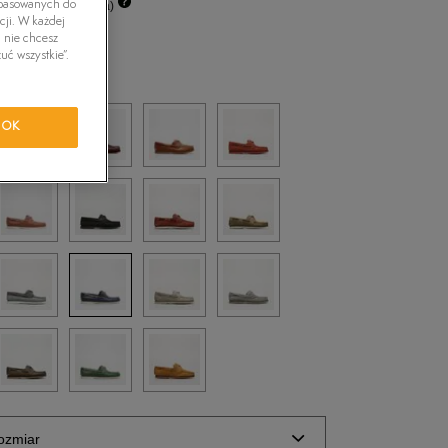
0%
(cena początkowa)
dopasowanych do
tride Motion
cji. W każdej
i nie chcesz
uć wszystkie”.
eski
orkwear
OK
ozmiar