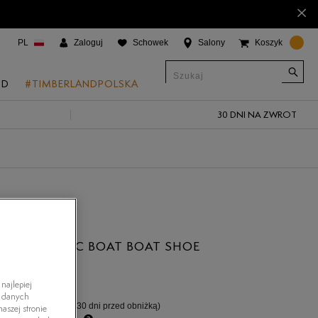
×
PL
Zaloguj
Schowek
Salony
Koszyk
ND
#TIMBERLANDPOLSKA
30 DNI NA ZWROT
CJE
onic Boat Shoes
um 6"
a
 Grove
AND CLASSIC BOAT BOAT SHOE
 Access
4.7
(
111
)
ł
 Trail
najlepiej
h danych
%
(najniższa cena z 30 dni przed obniżką)
 Park
aszej stronie