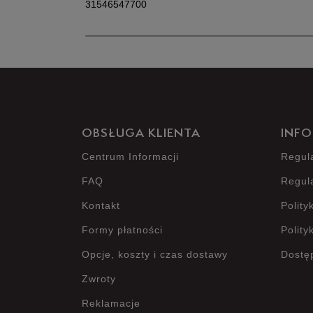
31546547700
OBSŁUGA KLIENTA
INFO
Centrum Informacji
Regul
FAQ
Regul
Kontakt
Polity
Formy płatności
Polity
Opcje, koszty i czas dostawy
Dostę
Zwroty
Reklamacje