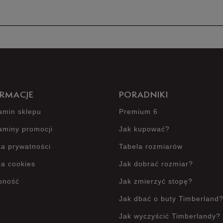
2
1
Jak zbieramy opinie?
RMACJE
PORADNIKI
amin sklepu
Premium 6
aminy promocji
Jak kupować?
ka prywatności
Tabela rozmiarów
ka cookies
Jak dobrać rozmiar?
pność
Jak zmierzyć stopę?
Jak dbać o buty Timberland
Jak wyczyścić Timberlandy?