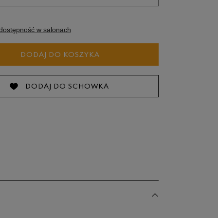
zmiary EU
Rozmiary US
dostępność w salonach
25 cm
DODAJ DO KOSZYKA
25,5 cm
DODAJ DO SCHOWKA
26 cm
26,5 cm
27 cm
27,5 cm
dane w centymetrach wymiary dotyczą długości stopy.
bacz jak zmierzyć stopę?
28 cm
28,5 cm