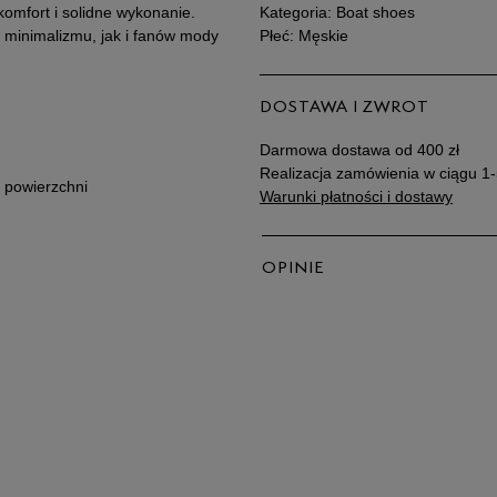
komfort i solidne wykonanie.
Kategoria: Boat shoes
 minimalizmu, jak i fanów mody
Płeć: Męskie
45
DOSTAWA I ZWROT
45,5
Darmowa dostawa od 400 zł
46
Realizacja zamówienia w ciągu 1-
 powierzchni
Warunki płatności i dostawy
47,5
OPINIE
5
4
3