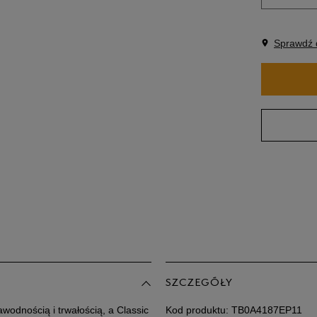
Ro
Sprawdź 
40
41
41,5
42
43
43,5
Po
Zo
44
SZCZEGÓŁY
awodnością i trwałością, a Classic
Kod produktu:
TB0A4187EP11
44,5