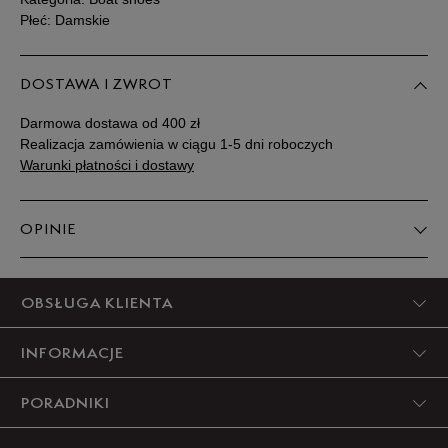
Płeć: Damskie
DOSTAWA I ZWROT
Darmowa dostawa od 400 zł
Realizacja zamówienia w ciągu 1-5 dni roboczych
Warunki płatności i dostawy
OPINIE
5
OBSŁUGA KLIENTA
100%
INFORMACJE
4
0%
PORADNIKI
3
0%