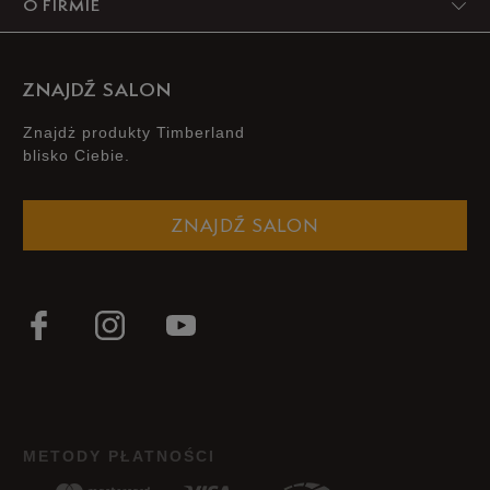
O FIRMIE
2
0%
1
0%
ZNAJDŹ SALON
Znajdż produkty Timberland
blisko Ciebie.
Zgodność z rozmiarem
Liczba głosów: 15
ZNAJDŹ SALON
Zaniżony
Zgodny
Zawyżony
Szerokość
Liczba głosów: 14
Wąski
Standardowy
Szeroki
Jak zbieramy opinie?
METODY PŁATNOŚCI
Opinie klientów