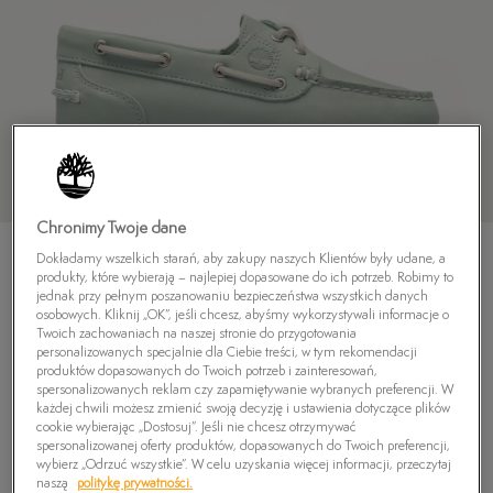
Chronimy Twoje dane
Dokładamy wszelkich starań, aby zakupy naszych Klientów były udane, a
produkty, które wybierają – najlepiej dopasowane do ich potrzeb. Robimy to
jednak przy pełnym poszanowaniu bezpieczeństwa wszystkich danych
osobowych. Kliknij „OK”, jeśli chcesz, abyśmy wykorzystywali informacje o
Twoich zachowaniach na naszej stronie do przygotowania
TIMBERLAND CLASSIC BOAT 2-EYE
personalizowanych specjalnie dla Ciebie treści, w tym rekomendacji
produktów dopasowanych do Twoich potrzeb i zainteresowań,
5.0
(
31
)
spersonalizowanych reklam czy zapamiętywanie wybranych preferencji. W
449,99
zł
każdej chwili możesz zmienić swoją decyzję i ustawienia dotyczące plików
cookie wybierając „Dostosuj”. Jeśli nie chcesz otrzymywać
spersonalizowanej oferty produktów, dopasowanych do Twoich preferencji,
wybierz „Odrzuć wszystkie”. W celu uzyskania więcej informacji, przeczytaj
naszą
politykę prywatności.