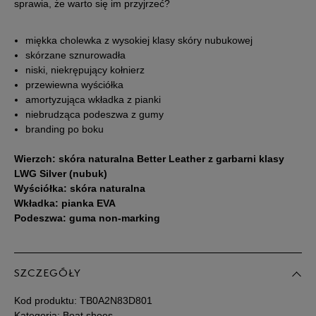
sprawia, że warto się im przyjrzeć?
38
24 cm
Powiadom o dostępności
miękka cholewka z wysokiej klasy skóry nubukowej
skórzane sznurowadła
niski, niekrępujący kołnierz
38,5
24,5 cm
Powiadom o dostępności
przewiewna wyściółka
amortyzująca wkładka z pianki
39
25 cm
Powiadom o dostępności
niebrudząca podeszwa z gumy
branding po boku
39,5
25,5 cm
Powiadom o dostępności
Wierzch: skóra naturalna Better Leather z garbarni klasy
LWG Silver (nubuk)
Wyściółka: skóra naturalna
40
26 cm
Powiadom o dostępności
Wkładka: pianka EVA
Podeszwa: guma non-marking
41
26,5 cm
Powiadom o dostępności
Podane w centymetrach wymiary dotyczą długości stopy.
SZCZEGÓŁY
Zobacz jak zmierzyć stopę?
Kod produktu:
TB0A2N83D801
Kategoria: Boat shoes