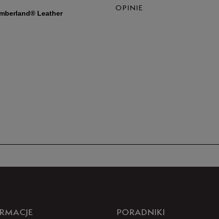
OPINIE
imberland® Leather
5
4
3
2
1
Jak zbieramy opinie?
RMACJE
PORADNIKI