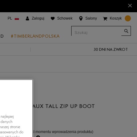
×
PL
Zaloguj
Schowek
Salony
Koszyk
ND
#TIMBERLANDPOLSKA
30 DNI NA ZWROT
CJE
onic Boat Shoes
um 6"
a
 Grove
AND BELLEVAUX TALL ZIP UP BOOT
 Access
3.7
(
3
)
najlepiej
ł
h danych
 Trail
aszej stronie
%
(najniższa cena od momentu wprowadzenia produktu)
dopasowanych do
 Park