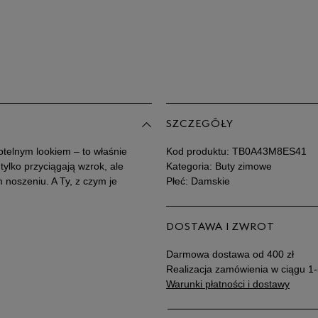
38
38,5
39
Po
Zo
39,5
SZCZEGÓŁY
btelnym lookiem – to właśnie
Kod produktu:
TB0A43M8ES41
40
tylko przyciągają wzrok, ale
Kategoria: Buty zimowe
 noszeniu. A Ty, z czym je
Płeć: Damskie
41
DOSTAWA I ZWROT
41,5
Darmowa dostawa od 400 zł
Realizacja zamówienia w ciągu 1-
Warunki płatności i dostawy