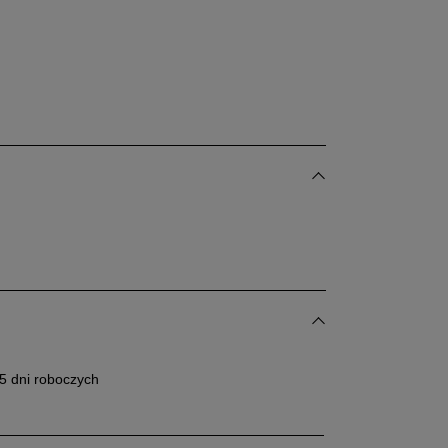
24 cm
24,5 cm
25 cm
dane w centymetrach wymiary dotyczą długości stopy.
bacz jak zmierzyć stopę?
25,5 cm
26 cm
26,5 cm
27 cm
Powiadom o dostępności
5 dni roboczych