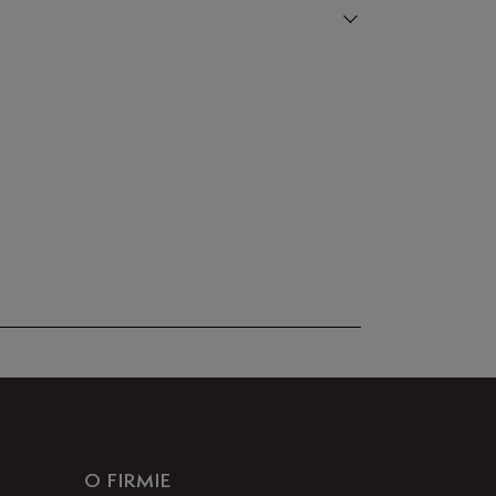
67%
Zgodność z
Liczba
rozmiarem
głosów: 1
0%
Zaniżony
Zgodny
Zawyżony
0%
0%
Szerokość
Liczba głosów: 1
Wąski
Standardowy
Szeroki
33%
O FIRMIE
Opinie klientów