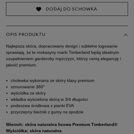
41
25,5 cm
Powiadom o dostępności
DODAJ DO SCHOWKA
41,5
26 cm
OPIS PRODUKTU
42
26,5 cm
Powiadom o dostępności
Najlepsza skóra, dopracowany design i subtelne logowanie
sprawiają, że te mokasyny marki Timberland będą idealnym
43
27 cm
Powiadom o dostępności
uzupełnieniem garderoby mężczyzn, którzy cenią elegancję i
jakość premium.
43,5
27,5 cm
Powiadom o dostępności
cholewka wykonana ze skóry klasy premium
sznurowanie 360°
44
28 cm
Powiadom o dostępności
wyściółka ze skóry
wkładka wyścielona skórą w 3/4 długości
podeszwa środkowa z pianki EVA
44,5
28,5 cm
Powiadom o dostępności
przyczepny bieżnik z gumy na spodzie
45
29 cm
Powiadom o dostępności
Wierzch: skóra naturalna licowa Premium Timberland®
Wyściółka: skóra naturalna