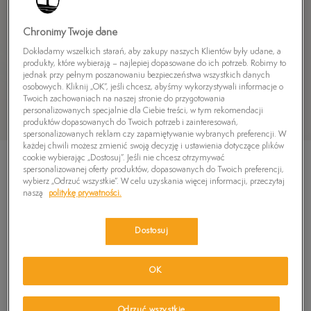
Chronimy Twoje dane
Dokładamy wszelkich starań, aby zakupy naszych Klientów były udane, a
produkty, które wybierają – najlepiej dopasowane do ich potrzeb. Robimy to
jednak przy pełnym poszanowaniu bezpieczeństwa wszystkich danych
osobowych. Kliknij „OK”, jeśli chcesz, abyśmy wykorzystywali informacje o
Twoich zachowaniach na naszej stronie do przygotowania
personalizowanych specjalnie dla Ciebie treści, w tym rekomendacji
produktów dopasowanych do Twoich potrzeb i zainteresowań,
spersonalizowanych reklam czy zapamiętywanie wybranych preferencji. W
każdej chwili możesz zmienić swoją decyzję i ustawienia dotyczące plików
cookie wybierając „Dostosuj”. Jeśli nie chcesz otrzymywać
spersonalizowanej oferty produktów, dopasowanych do Twoich preferencji,
wybierz „Odrzuć wszystkie”. W celu uzyskania więcej informacji, przeczytaj
naszą
politykę prywatności.
TIMBERLAND AUTHENTIC BOAT SHOE
Dostosuj
5.0
(
41
)
489,99
zł
OK
579,99
zł
-16%
(najniższa cena z 30 dni przed obniżką)
879,99
zł
-44%
(cena początkowa)
Odrzuć wszystkie