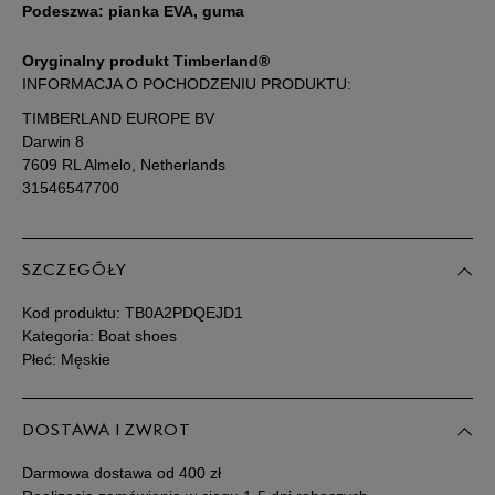
Podeszwa: pianka EVA, guma
45,5
29,5 cm
Powiadom o dostępności
Oryginalny produkt Timberland®
46
30 cm
Powiadom o dostępności
INFORMACJA O POCHODZENIU PRODUKTU:
TIMBERLAND EUROPE BV
Darwin 8
Podane w centymetrach wymiary dotyczą długości stopy.
7609 RL Almelo, Netherlands
Zobacz jak zmierzyć stopę?
31546547700
SZCZEGÓŁY
Kod produktu:
TB0A2PDQEJD1
Kategoria: Boat shoes
Płeć: Męskie
DOSTAWA I ZWROT
Darmowa dostawa od 400 zł