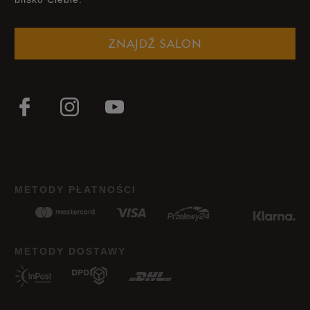
Zgodność z rozmiarem
Liczba głosów: 8
ZNAJDŹ SALON
Zaniżony
Zgodny
Zawyżony
Szerokość
Liczba głosów: 7
Wąski
Standardowy
Szeroki
Jak zbieramy opinie?
METODY PŁATNOŚCI
Opinie klientów
Wyczyść
Szukaj
METODY DOSTAWY