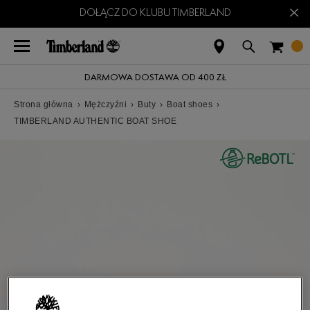
×
DOŁĄCZ DO KLUBU TIMBERLAND
DARMOWA DOSTAWA OD 400 ZŁ
Strona główna
›
Mężczyźni
›
Buty
›
Boat shoes
›
TIMBERLAND AUTHENTIC BOAT SHOE