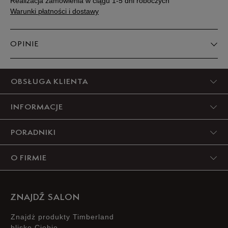
Realizacja zamówienia w ciągu 1-5 dni roboczych
Warunki płatności i dostawy
OPINIE
5
OBSŁUGA KLIENTA
98%
INFORMACJE
4
2%
PORADNIKI
3
0%
O FIRMIE
2
0%
1
0%
ZNAJDŹ SALON
Znajdż produkty Timberland
blisko Ciebie.