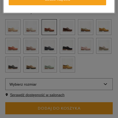
Kolor:
Bordowy
Wybierz rozmiar
Sprawdź dostępność w salonach
Rozmiary EU
Rozmiary US
DODAJ DO KOSZYKA
40
25 cm
Powiadom o dostępności