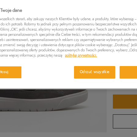
339,99
zł
-3
Czapki zimowe
Swetry
Euro Sprint
Laurel Court
Greens
 Twoje dane
Kurtki zimowe
Killington Trekker
Stone Street
Britton
zelkich starań, aby zakupy naszych Klientów były udane, a produkty, które wybierają – 
Kolor:
Czar
do ich potrzeb. Robimy to jednak przy pełnym poszanowaniu bezpieczeństwa wszystkic
Pro W
liknij „OK”, jeśli chcesz, abyśmy wykorzystywali informacje o Twoich zachowaniach na n
wania personalizowanych specjalnie dla Ciebie treści, w tym rekomendacji produktów 
zeb i zainteresowań, spersonalizowanych reklam czy zapamiętywanie wybranych preferen
z zmienić swoją decyzję i ustawienia dotyczące plików cookie wybierając „Dostosuj”. Jeśl
personalizowanej oferty produktów, dopasowanych do Twoich preferencji, wybierz „Odrz
ania więcej informacji, przeczytaj naszą
politykę prywatności.
Wybierz r
tosuj
Odrzuć wszystkie
Ro
Sprawdź 
36
37
38