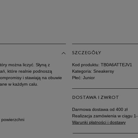
39
40
Po
Zo
SZCZEGÓŁY
tóry można liczyć. Słyną z
Kod produktu:
TB0A6ATTEJV1
zań, które realnie podnoszą
Kategoria: Sneakersy
kompromisy i stawiają na obuwie
Płeć: Junior
wane w każdym calu.
DOSTAWA I ZWROT
Darmowa dostawa od 400 zł
Realizacja zamówienia w ciągu 1-
 powierzchni
Warunki płatności i dostawy