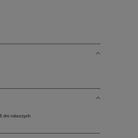
24 cm
25 cm
dane w centymetrach wymiary dotyczą długości stopy.
bacz jak zmierzyć stopę?
5 dni roboczych