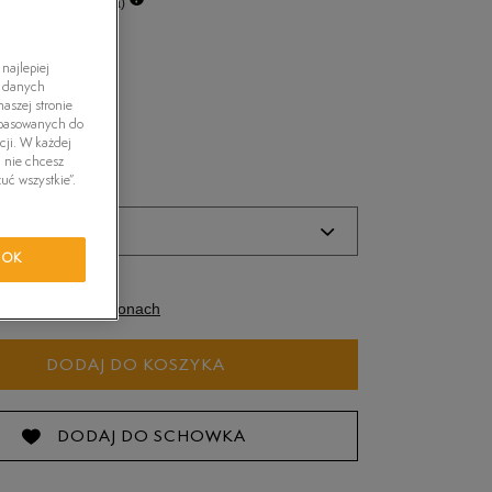
2%
(cena początkowa)
tride Motion
najlepiej
ny
h danych
orkwear
aszej stronie
dopasowanych do
cji. W każdej
i nie chcesz
uć wszystkie”.
ozmiar
OK
zmiary EU
Rozmiary US
dostępność w salonach
22,5 cm
DODAJ DO KOSZYKA
22,5 cm
DODAJ DO SCHOWKA
23,5 cm