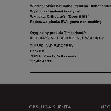
Wierzch: skóra naturalna Premium Timberland®
Wyściółka: materiał tekstylny
Wkładka: OrthoLite®, "Does it fit?"
Podeszwa:pianka EVA, guma non-marking
Oryginalny produkt Timberland®
INFORMACJA O POCHODZENIU PRODUKTU:
TIMBERLAND EUROPE BV
Darwin 8
7609 RL Almelo, Netherlands
31546547700
OBSŁUGA KLIENTA
INFO