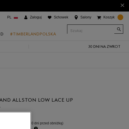
×
PL
Zaloguj
Schowek
Salony
Koszyk
ND
#TIMBERLANDPOLSKA
30 DNI NA ZWROT
CJE
onic Boat Shoes
um 6"
a
 Grove
AND ALLSTON LOW LACE UP
 Access
R
ł
 Trail
%
(najniższa cena z 30 dni przed obniżką)
 Park