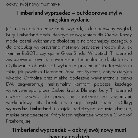
odkryj swój nowy must have.
Timberland wyprzedaż – outdoorowe styl w
miejskim wydaniu
Jeśli na co dzień cenisz sobie wygodę i dopracowany wygląd,
buty Timberland będą idealnym rozwiązaniem dla Ciebie. Każdy
model został wykonany z dbałością o najdrobniejszy szczegół, a
do produkcji wykorzystano materiały przyjazne środowisku, jak
tkanina ReBOTL czy guma GreenStride. W butach Timberland
zastosowano również nowoczesne technologie, dzięki którym
użytkowanie obuwia jest wyłącznie przyjemnością. Rozwiązania
takie, jak powłoka Defender Repellent Systems, antybakteryjna
wkładka Ortholite oraz miękka podeszwa wewnętrzna z pianki
EVA zagwarantują maksymalny komfort podczas każdego
wykonywanego przez Ciebie kroku. Dlatego buty Timberland
możesz założyć do pracy, na spotkanie ze znajomymi,
weekendowy city break czy długi miejski spacer. Odkryj
wyprzedaż Timberland
i znajdź perfekcyjne obuwie damskie,
męskie oraz dziecięce. Który fason najbardziej wpadnie Ci w oko?
Przekonaj się!
Timberland wyprzedaż – odkryj swój nowy must
have na co dzień