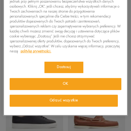
jednak przy pełnym poszanowaniu bezpieczeństwa wszystkich danych
osobowych. Kliknij „OK”, jeśli chcesz, abyśmy wykorzystywali informacje o
Twoich zachowaniach na naszej stronie do przygotowania
personalizowanych specjalnie dla Ciebie treści, w tym rekomendacji
produktów dopasowanych do Twoich potrzeb i zainteresowań,
spersonalizowanych reklam czy zapamiętywanie wybranych preferencji. W
każdej chwili możesz zmienić swoją decyzję i ustawienia dotyczące plików
cookie wybierając „Dostosuj”. Jeśli nie chcesz otrzymywać
spersonalizowanej oferty produktów, dopasowanych do Twoich preferencji,
wybierz „Odrzuć wszystkie”. W celu uzyskania więcej informacji, przeczytaj
naszą
politykę prywatności.
TIMBERLAND GARRISON
TIMBERLAND MOTION
TRAIL WEB SANDAL
ACCESS MID LACE
299,99 zł
479,99 zł
359,99 zł
629,99 zł
SNEAKER
339,99 zł
-
najniższa cena
404,99 zł
-
najniższa cena
Dostosuj
OK
Odrzuć wszystkie