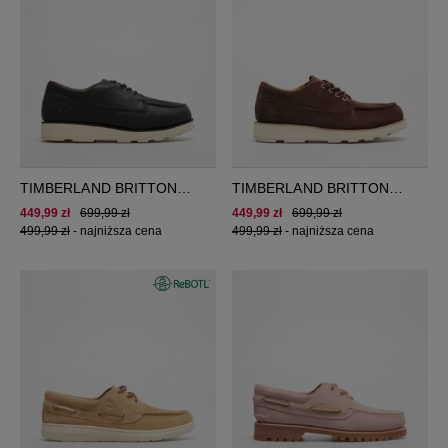
TIMBERLAND BRITTON
TIMBERLAND BRITTON
MILLS LACE UP SHOE
MILLS LACE UP SHOE
449,99 zł
699,99 zł
449,99 zł
699,99 zł
499,99 zł
-
najniższa cena
499,99 zł
-
najniższa cena