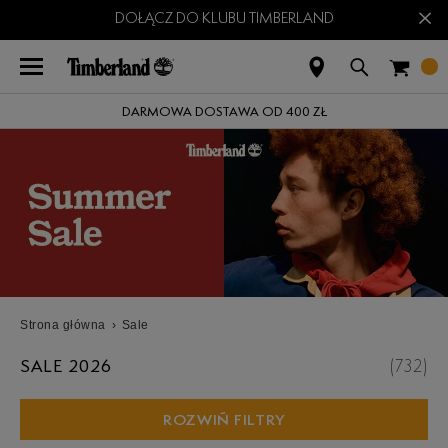
×
DOŁĄCZ DO KLUBU TIMBERLAND
DARMOWA DOSTAWA OD 400 ZŁ
Strona główna
›
Sale
SALE 2026
(
732
)
ROZWIŃ FILTRY