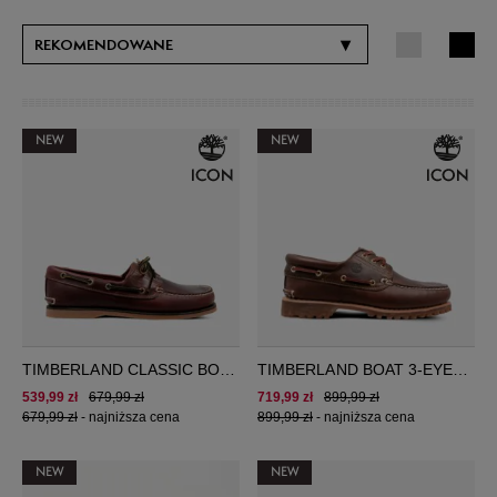
▾
REKOMENDOWANE
NEW
NEW
TIMBERLAND CLASSIC BOAT
TIMBERLAND BOAT 3-EYE
2 EYE
CLASSIC LUG
539,99 zł
679,99 zł
719,99 zł
899,99 zł
679,99 zł
-
najniższa cena
899,99 zł
-
najniższa cena
NEW
NEW