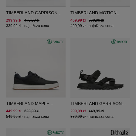
TIMBERLAND GARRISON
TIMBERLAND MOTION
TRAIL BACKSTRAP SANDAL
ACCESS LOW LACE UP
299,99 zł
479,99 zł
469,99 zł
679,99 zł
WATERPROOF SNEAKER
339,99 zł
-
najniższa cena
499,99 zł
-
najniższa cena
TIMBERLAND MAPLE
TIMBERLAND GARRISON
GROVE LTHR OX
TRAIL WEB SANDAL
449,99 zł
629,99 zł
299,99 zł
449,99 zł
549,99 zł
-
najniższa cena
339,99 zł
-
najniższa cena