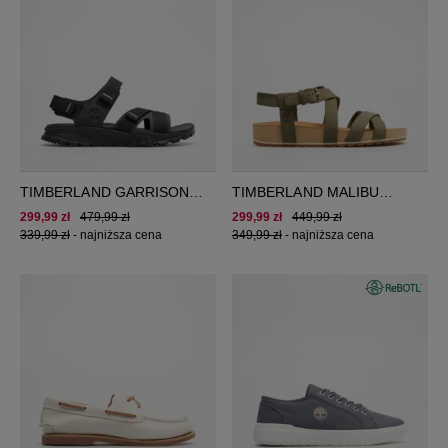
TIMBERLAND GARRISON
TIMBERLAND MALIBU
TRAIL BACKSTRAP SANDAL
WAVES BACKSTRAP SANDAL
299,99 zł
479,99 zł
299,99 zł
449,99 zł
339,99 zł
-
najniższa cena
349,99 zł
-
najniższa cena