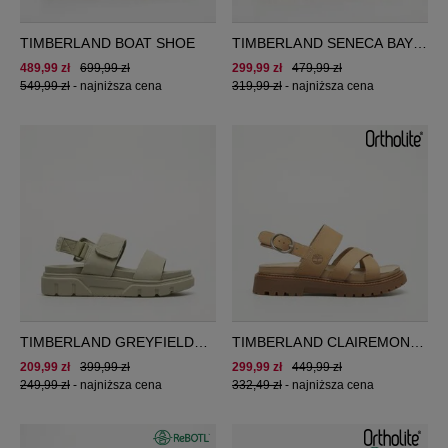
TIMBERLAND BOAT SHOE
TIMBERLAND SENECA BAY
LOW LACE SNEAKER
489,99 zł
699,99 zł
299,99 zł
479,99 zł
549,99 zł
-
najniższa cena
319,99 zł
-
najniższa cena
TIMBERLAND GREYFIELD
TIMBERLAND CLAIREMONT
SANDAL
WAY
209,99 zł
399,99 zł
299,99 zł
449,99 zł
249,99 zł
-
najniższa cena
332,49 zł
-
najniższa cena