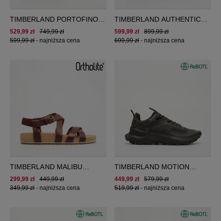
TIMBERLAND PORTOFINO
TIMBERLAND AUTHENTIC
PIER BOAT SHOE
BOAT SHOE
529,99 zł
749,99 zł
599,99 zł
899,99 zł
599,99 zł
-
najniższa cena
699,99 zł
-
najniższa cena
TIMBERLAND MALIBU
TIMBERLAND MOTION
WAVES BACKSTRAP SANDAL
ACCESS
299,99 zł
449,99 zł
449,99 zł
579,99 zł
349,99 zł
-
najniższa cena
519,99 zł
-
najniższa cena