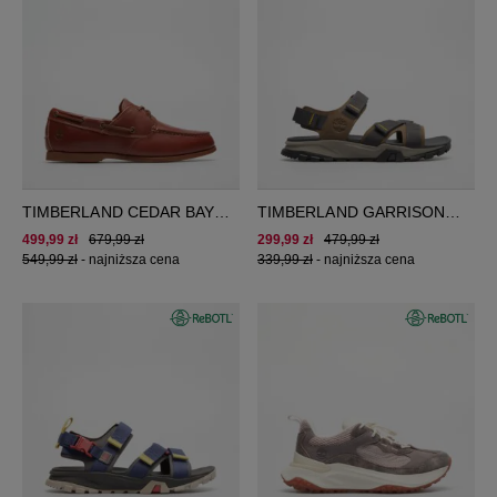
TIMBERLAND CEDAR BAY
TIMBERLAND GARRISON
ESSENTIAL BOAT SHOE
TRAIL BACKSTRAP SANDAL
499,99 zł
679,99 zł
299,99 zł
479,99 zł
549,99 zł
-
najniższa cena
339,99 zł
-
najniższa cena