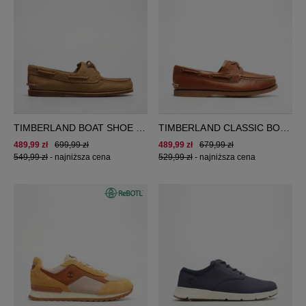
TIMBERLAND BOAT SHOE -
TIMBERLAND CLASSIC BOAT
2 EYE
2 EYE
489,99 zł
699,99 zł
489,99 zł
679,99 zł
549,99 zł
-
najniższa cena
529,99 zł
-
najniższa cena