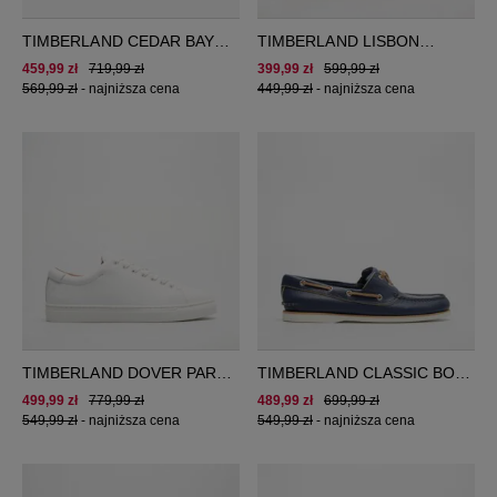
TIMBERLAND CEDAR BAY
TIMBERLAND LISBON
ESSENTIAL
STREET LOW LACE
459,99 zł
719,99 zł
399,99 zł
599,99 zł
SNEAKER
569,99 zł
-
najniższa cena
449,99 zł
-
najniższa cena
TIMBERLAND DOVER PARK
TIMBERLAND CLASSIC BOAT
LOW LACE SNEAKER
BOAT SHOE
499,99 zł
779,99 zł
489,99 zł
699,99 zł
549,99 zł
-
najniższa cena
549,99 zł
-
najniższa cena