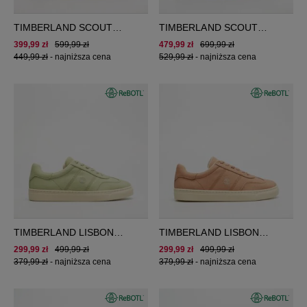
TIMBERLAND SCOUT
TIMBERLAND SCOUT
HEIGHTS LOW LACE
HEIGHTS LOW LACE
399,99 zł
599,99 zł
479,99 zł
699,99 zł
SNEAKER
SNEAKER
449,99 zł
-
najniższa cena
529,99 zł
-
najniższa cena
TIMBERLAND LISBON
TIMBERLAND LISBON
STREET LOW LACE
STREET LOW LACE
299,99 zł
499,99 zł
299,99 zł
499,99 zł
SNEAKER
SNEAKER
379,99 zł
-
najniższa cena
379,99 zł
-
najniższa cena