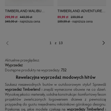
TIMBERLAND MALIBU
TIMBERLAND ADVENTURE
WAVES ANKLE
SEEKER 2 STRAP
299,99 zł
449,99 zł
89,99 zł
199,99 zł
349,99 zł
-
najniższa cena
109,99 zł
-
najniższa cena
z 13
Aktualnie przeglądasz:
Wyprzedaż
Dostępne produkty na wyprzedaży:
732
Rewelacyjna wyprzedaż modowych hitów
Szukasz niezawodnych butów w outdoorowym stylu? Sprawdź
wyprzedaż Timberland
i znajdź wymarzone obuwie na co dzień.
Wysokiej jakości materiały, solidna konstrukcja i komfortowy fason
projektów zwieńczonych logowaniem drzewa z pewnością
przypadną do gustu niejednemu miłośnikowi górskiego designu.
Przekonaj się, jakie modele czekają na
wyprzedaży Timberland
i