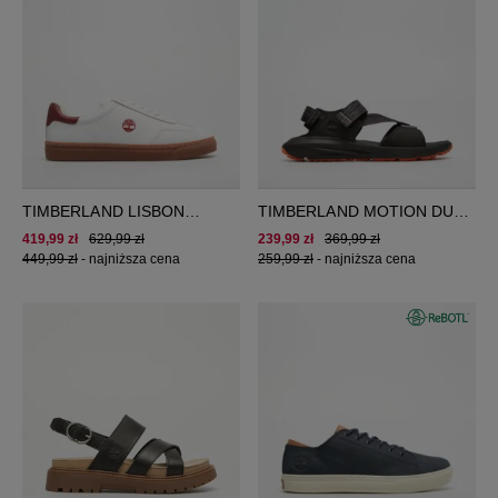
TIMBERLAND LISBON
TIMBERLAND MOTION DUNE
ESSENTIAL LOW LACE
SANDAL
419,99 zł
629,99 zł
239,99 zł
369,99 zł
SNEAKER
449,99 zł
-
najniższa cena
259,99 zł
-
najniższa cena