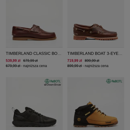
TIMBERLAND CLASSIC BOAT
TIMBERLAND BOAT 3-EYE
SHOE
NOREEN
539,99 zł
679,99 zł
719,99 zł
899,99 zł
679,99 zł
-
najniższa cena
899,99 zł
-
najniższa cena