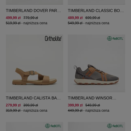
TIMBERLAND DOVER PARK
TIMBERLAND CLASSIC BOAT
LOW LACE SNEAKER
BOAT SHOE
499,99 zł
779,99 zł
489,99 zł
699,99 zł
519,99 zł
-
najniższa cena
549,99 zł
-
najniższa cena
TIMBERLAND CALISTA BAY
TIMBERLAND WINSOR
BACKSTRAP SANDAL
TRAIL LOW LACE SNEAKER
279,99 zł
399,99 zł
399,99 zł
549,99 zł
319,99 zł
-
najniższa cena
449,99 zł
-
najniższa cena