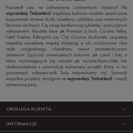
Przyszedł czas na odświeżenie codziennych stylizacji? Na
wyprzedaży Timberland
znajdziesz kultowe modele zwieńczone
logowaniem drzewa. Botki, sneakersy, sztyblety oraz wiele innych
fasonów zachwyci Cię swoją komfortową sylwetką i precyzyjnym
wykonaniem. Modele takie jak Premium 6 Inch, Cortina Valley,
Field Trekker, Killington czy City Groove doskonale uzupełnią
niejedną casualową miejską stylizację, a ich outdoorowy vibe
nada oryginalnego charakteru nawet minimalistycznym
zestawom. Spośród uniwersalnych kolorów, jak czerń i beż, a
także wyróżniających się odcieni jak musztardowo-żółty lub
oliwkowozielony z pewnością wybierzesz projekt, który w stu
procentach odzwierciedli Twój indywidualny styl. Sprawdź
wszystkie projekty dostępne na
wyprzedaży Timberland
i znajdź
wymarzoną parę.
OBSŁUGA KLIENTA
INFORMACJE