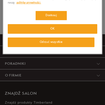
ZMIEŃ TREŚĆ WYSZUKIWANEJ FRAZY.
naszą
politykę prywatności.
SPRÓBUJ UŻYĆ MNIEJSZEJ ILOŚCI FILTRÓW
(USUŃ MNIEJ ISTOTNE).
Dostosuj
Powrót
OK
OBSŁUGA KLIENTA
Odrzuć wszystkie
INFORMACJE
PORADNIKI
O FIRMIE
ZNAJDŹ SALON
Znajdż produkty Timberland