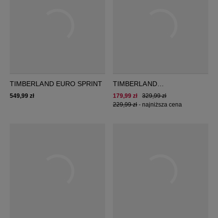
TIMBERLAND EURO SPRINT
TIMBERLAND
UNIONWHARF2.0 EK+ SLIP
549,99 zł
179,99 zł
329,99 zł
ON
229,99 zł
-
najniższa cena