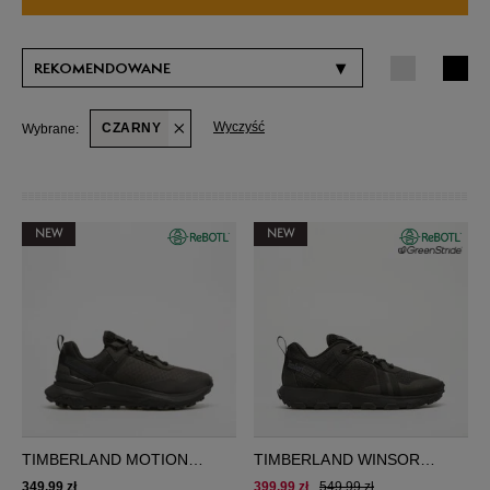
▾
REKOMENDOWANE
Wyczyść
CZARNY
Wybrane:
NEW
NEW
TIMBERLAND MOTION
TIMBERLAND WINSOR
WINDSOR LOW LACE
TRAIL
349,99 zł
399,99 zł
549,99 zł