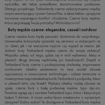
wyściółka, ale także prawidłowo skonstruowana podeszwa.
Dlatego projektując Timberlandy czarne wykorzystujemy między
innymi amortyzujący system SensorFlex, a także lekkie i sprężyste
tworzywa wspierające komfort chodzenia. Czarne buty męskie,
które zaspokajają Twoje potrzeby? Wchodzisz w to?
Buty męskie czarne: eleganckie, casual i outdoor
Czarne męskie buty będą pasować dosłownie do wszystkiego.
Uniwersalna kolorystyka sprawdzi się zarówno w stylizacjach na
co dzień, jak i na wieczorne wyjście czy wypad za miasto. Jak
dobrać buty Timberland męskie czarne do swojej stylizacji?
Wszystko zależy od tego, gdzie się w nich wybierasz. Masz w
planach długą zimową wędrówkę po bezdrożach? Znajdź w
Timberland buty czarne z podwyższoną cholewką, inspirowane
outdoorem. Idealne zestawienie to nasz model obuwia
wyposażony w nowoczesne technologie i odzież termiczna w
towarzystwie nieprzemakalnej kurtki Timberland z podpinką. Masz
w planach letni city break? Wybierz idealny rodzaj obuwia na
upały: czarne buty z białą podeszwą męskie, typu slip-on.
Świetnie zgrają się z szortami Timberland typu chino i klasycznym
białym T-shirtem. A może wolisz fason sneakersów o wyrazistym
designie? Dobry wybór! Te dostępne w Timberland buty męskie