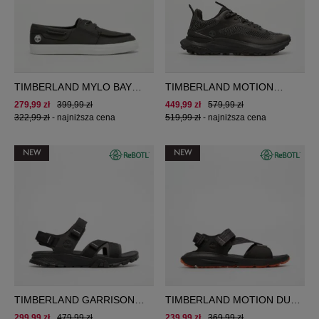
TIMBERLAND MYLO BAY
TIMBERLAND MOTION
LACE UP SHOE
ACCESS
279,99 zł
399,99 zł
449,99 zł
579,99 zł
322,99 zł
-
najniższa cena
519,99 zł
-
najniższa cena
NEW
NEW
TIMBERLAND GARRISON
TIMBERLAND MOTION DUNE
TRAIL BACKSTRAP SANDAL
SANDAL
299,99 zł
479,99 zł
239,99 zł
369,99 zł