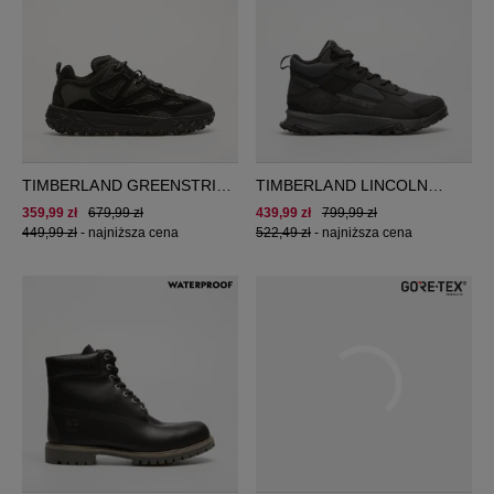
TIMBERLAND GREENSTRIDE
TIMBERLAND LINCOLN
MOTION 6 LOW
PEAK MID GTX
359,99 zł
679,99 zł
439,99 zł
799,99 zł
449,99 zł
-
najniższa cena
522,49 zł
-
najniższa cena