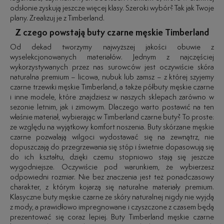
odsłonie zyskują jeszcze więcej klasy. Szeroki wybór? Tak jak Twoje
plany. Zrealizuj je z Timberland.
Z czego powstają buty czarne męskie Timberland
Od dekad tworzymy najwyższej jakości obuwie z
wyselekcjonowanych materiałów. Jednym z najczęściej
wykorzystywanych przez nas surowców jest oczywiście skóra
naturalna premium – licowa, nubuk lub zamsz – z której szyjemy
czarne trzewiki męskie Timberland, a także półbuty męskie czarne
i inne modele, które znajdziesz w naszych sklepach zarówno w
sezonie letnim, jak i zimowym. Dlaczego warto postawić na ten
właśnie materiał, wybierając w Timberland czarne buty? To proste:
ze względu na wyjątkowy komfort noszenia. Buty skórzane męskie
czarne pozwalają wilgoci wydostawać się na zewnątrz, nie
dopuszczają do przegrzewania się stóp i świetnie dopasowują się
do ich kształtu, dzięki czemu stopniowo stają się jeszcze
wygodniejsze. Oczywiście pod warunkiem, że wybierzesz
odpowiedni rozmiar. Nie bez znaczenia jest też ponadczasowy
charakter, z którym kojarzą się naturalne materiały premium.
Klasyczne buty męskie czarne ze skóry naturalnej nigdy nie wyjdą
z mody, a prawidłowo impregnowane i czyszczone z czasem będą
prezentować się coraz lepiej. Buty Timberland męskie czarne