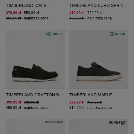
TIMBERLAND DAVIS
TIMBERLAND EURO SPRINT
SQUARE F/L CHUKKA
MID LACE BOOT
379,99 zł
559,99 zł
419,99 zł
729,99 zł
469,99 zł
-
najniższa cena
476,99 zł
-
najniższa cena
TIMBERLAND GRAFTON BAY
TIMBERLAND MAPLE
LACE
GROVE KNIT OX
399,99 zł
589,99 zł
279,99 zł
499,99 zł
499,99 zł
-
najniższa cena
314,99 zł
-
najniższa cena