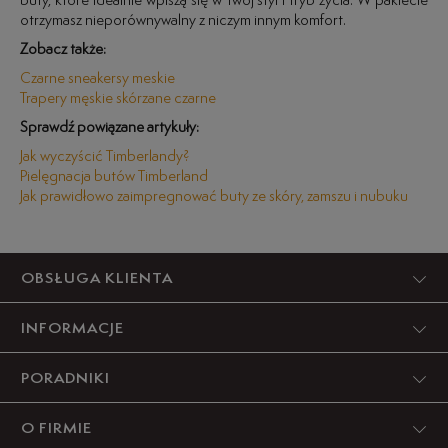
buty, które idealnie wpiszą się w Twój styl i tryb życia. W pakiecie
otrzymasz nieporównywalny z niczym innym komfort.
Zobacz także:
Czarne sneakersy meskie
Trapery męskie skórzane czarne
Sprawdź powiązane artykuły:
Jak wyczyścić Timberlandy?
Pielęgnacja butów Timberland
Jak prawidłowo zaimpregnować buty ze skóry, zamszu i nubuku
OBSŁUGA KLIENTA
INFORMACJE
PORADNIKI
O FIRMIE