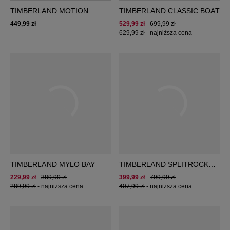
TIMBERLAND MOTION
TIMBERLAND CLASSIC BOAT
SCRAMBLE MID
449,99 zł
529,99 zł
699,99 zł
629,99 zł
-
najniższa cena
TIMBERLAND MYLO BAY
TIMBERLAND SPLITROCK
XT PRO
229,99 zł
389,99 zł
399,99 zł
799,99 zł
289,99 zł
-
najniższa cena
407,99 zł
-
najniższa cena