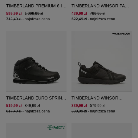
TIMBERLAND PREMIUM 6 IN
TIMBERLAND WINSOR PARK
LACE WP BOOT
GTX CHUKKA
599,99 zł
1 099,99 zł
439,99 zł
799,99 zł
712,49 zł
-
najniższa cena
522,49 zł
-
najniższa cena
TIMBERLAND EURO SPRINT
TIMBERLAND WINSOR
HIKER
TRAIL LOW
519,99 zł
849,99 zł
339,99 zł
579,99 zł
617,49 zł
-
najniższa cena
399,99 zł
-
najniższa cena