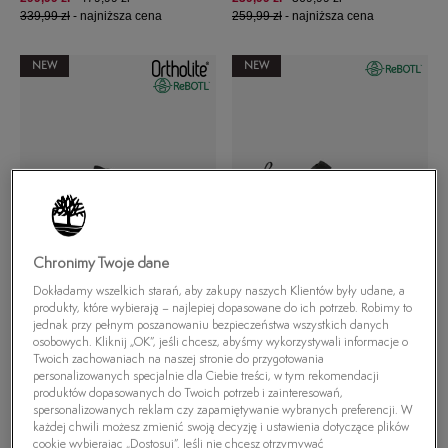
339,99 zł
-
najniższa cena
259,99 zł
-
najniższa cena
NEW
NEW
Chronimy Twoje dane
TIMBERLAND SENECA BAY
TIMBERLAND GARRISON
OXFORD
TRAIL WEB SANDAL
Dokładamy wszelkich starań, aby zakupy naszych Klientów były udane, a
399,99 zł
499,99 zł
299,99 zł
449,99 zł
produkty, które wybierają – najlepiej dopasowane do ich potrzeb. Robimy to
429,99 zł
-
najniższa cena
339,99 zł
-
najniższa cena
jednak przy pełnym poszanowaniu bezpieczeństwa wszystkich danych
osobowych. Kliknij „OK”, jeśli chcesz, abyśmy wykorzystywali informacje o
Twoich zachowaniach na naszej stronie do przygotowania
NEW
NEW
personalizowanych specjalnie dla Ciebie treści, w tym rekomendacji
produktów dopasowanych do Twoich potrzeb i zainteresowań,
spersonalizowanych reklam czy zapamiętywanie wybranych preferencji. W
każdej chwili możesz zmienić swoją decyzję i ustawienia dotyczące plików
cookie wybierając „Dostosuj”. Jeśli nie chcesz otrzymywać