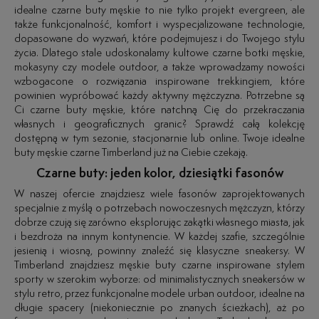
idealne czarne buty męskie to nie tylko projekt evergreen, ale
także funkcjonalność, komfort i wyspecjalizowane technologie,
dopasowane do wyzwań, które podejmujesz i do Twojego stylu
życia. Dlatego stale udoskonalamy kultowe czarne botki męskie,
mokasyny czy modele outdoor, a także wprowadzamy nowości
wzbogacone o rozwiązania inspirowane trekkingiem, które
powinien wypróbować każdy aktywny mężczyzna. Potrzebne są
Ci czarne buty męskie, które natchną Cię do przekraczania
własnych i geograficznych granic? Sprawdź całą kolekcję
dostępną w tym sezonie, stacjonarnie lub online. Twoje idealne
buty męskie czarne Timberland już na Ciebie czekają.
Czarne buty: jeden kolor, dziesiątki fasonów
W naszej ofercie znajdziesz wiele fasonów zaprojektowanych
specjalnie z myślą o potrzebach nowoczesnych mężczyzn, którzy
dobrze czują się zarówno eksplorując zakątki własnego miasta, jak
i bezdroża na innym kontynencie. W każdej szafie, szczególnie
jesienią i wiosną, powinny znaleźć się klasyczne sneakersy. W
Timberland znajdziesz męskie buty czarne inspirowane stylem
sporty w szerokim wyborze: od minimalistycznych sneakersów w
stylu retro, przez funkcjonalne modele urban outdoor, idealne na
długie spacery (niekoniecznie po znanych ścieżkach), aż po