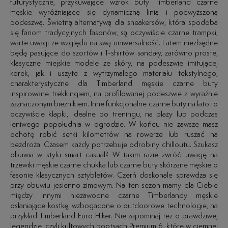
futurystyczne, przykuwające wzrok buty Timberland czarne
męskie wyróżniające się dynamiczną linią i podwyższoną
podeszwą. Świetną alternatywą dla sneakersów, która spodoba
się fanom tradycyjnych fasonów, są oczywiście czarne trampki,
warte uwagi ze względu na swą uniwersalność. Latem niezbędne
będą pasujące do szortów i T-shirtów sandały, zarówno proste,
klasyczne miejskie modele ze skóry, na podeszwie imitującej
korek, jak i uszyte z wytrzymałego materiału tekstylnego,
charakterystyczne dla Timberland męskie czarne buty
inspirowane trekkingiem, na profilowanej podeszwie z wyraźnie
zaznaczonym bieżnikiem. Inne funkcjonalne czarne buty na lato to
oczywiście klapki, idealne po treningu, na plaży lub podczas
leniwego popołudnia w ogrodzie. W końcu nie zawsze masz
ochotę robić setki kilometrów na rowerze lub ruszać na
bezdroża. Czasem każdy potrzebuje odrobiny chilloutu. Szukasz
obuwia w stylu smart casual? W takim razie zwróć uwagę na
trzewiki męskie czarne chukka lub czarne buty skórzane męskie o
fasonie klasycznych sztybletów. Czerń doskonale sprawdza się
przy obuwiu jesienno-zimowym. Na ten sezon mamy dla Ciebie
między innymi niezawodne czarne Timberlandy męskie
osłaniające kostkę, wzbogacone o outdoorowe technologie, na
przykład Timberland Euro Hiker. Nie zapominaj też o prawdziwej
legendzie, czyli kultowych bootsach Premium 6, które w ciemnej