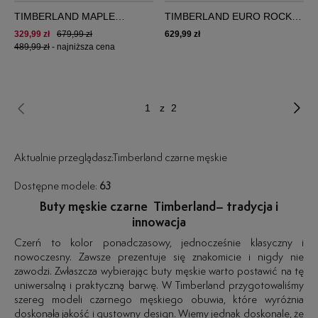
TIMBERLAND MAPLE
TIMBERLAND EURO ROCK
GROVE LTHR OX
HIKER
329,99 zł
679,99 zł
629,99 zł
489,99 zł
-
najniższa cena
z 2
Aktualnie przeglądasz:Timberland czarne męskie
Dostępne modele:
63
Buty męskie czarne Timberland– tradycja i
innowacja
Czerń to kolor ponadczasowy, jednocześnie klasyczny i
nowoczesny. Zawsze prezentuje się znakomicie i nigdy nie
zawodzi. Zwłaszcza wybierając buty męskie warto postawić na tę
uniwersalną i praktyczną barwę. W Timberland przygotowaliśmy
szereg modeli czarnego męskiego obuwia, które wyróżnia
doskonała jakość i gustowny design. Wiemy jednak doskonale, że