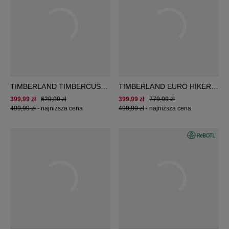
TIMBERLAND TIMBERCUSH
TIMBERLAND EURO HIKER
MOTION 7 MID LACE
MID LACE BOOT
399,99 zł
629,99 zł
399,99 zł
779,99 zł
SNEAKER
499,99 zł
-
najniższa cena
499,99 zł
-
najniższa cena